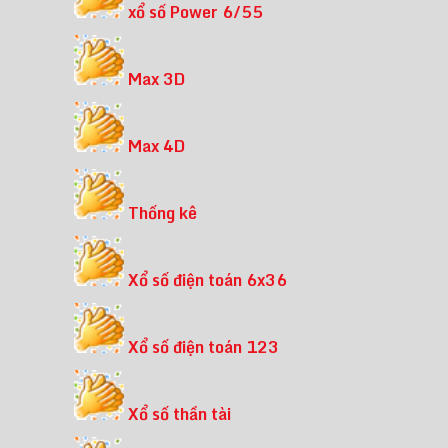
xổ số Power 6/55
Max 3D
Max 4D
Thống kê
Xổ số điện toán 6x36
Xổ số điện toán 123
Xổ số thần tài