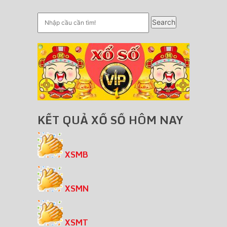
viết
Search
KẾT QUẢ XỔ SỐ HÔM NAY
XSMB
XSMN
XSMT