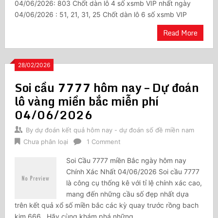
04/06/2026: 803 Chốt dàn lô 4 số xsmb VIP nhất ngày
04/06/2026 : 51, 21, 31, 25 Chốt dàn lô 6 số xsmb VIP
Read More
28/02/2026
Soi cầu 7777 hôm nay – Dự đoán
lô vàng miền bắc miễn phí
04/06/2026
By
dự đoán kết quả hôm nay - dự đoán số đề miền nam
Chưa phân loại
1 Comment
Soi Cầu 7777 miền Bắc ngày hôm nay
Chính Xác Nhất 04/06/2026 Soi cầu 7777
là công cụ thống kê với tỉ lệ chính xác cao,
mang đến những cầu số đẹp nhất dựa
trên kết quả xổ số miền bắc các kỳ quay trước rồng bach
kim 666 . Hãy cùng khám phá những