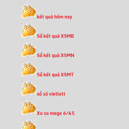
kết quả hôm nay
Sổ kết quả XSMB
Sổ kết quả XSMN
Sổ kết quả XSMT
xổ số vietlott
Xo so mega 6/45