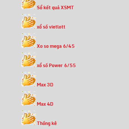
Sổ kết quả XSMT
xổ số vietlott
Xo so mega 6/45
xổ số Power 6/55
Max 3D
Max 4D
Thống kê