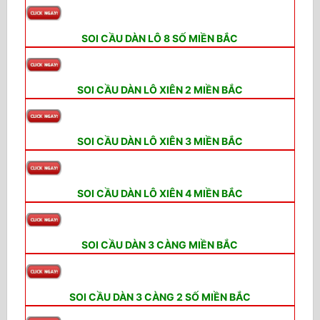
SOI CẦU DÀN LÔ 8 SỐ MIỀN BẮC
SOI CẦU DÀN LÔ XIÊN 2 MIỀN BẮC
SOI CẦU DÀN LÔ XIÊN 3 MIỀN BẮC
SOI CẦU DÀN LÔ XIÊN 4 MIỀN BẮC
SOI CẦU DÀN 3 CÀNG MIỀN BẮC
SOI CẦU DÀN 3 CÀNG 2 SỐ MIỀN BẮC