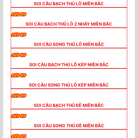
SOI CẦU BẠCH THỦ LÔ MIỀN BẮC
SOI CẦU BẠCH THỦ LÔ 2 NHÁY MIỀN BẮC
SOI CẦU SONG THỦ LÔ MIỀN BẮC
SOI CẦU BẠCH THỦ LÔ KÉP MIỀN BẮC
SOI CẦU SONG THỦ LÔ KÉP MIỀN BẮC
SOI CẦU BẠCH THỦ ĐỀ MIỀN BẮC
SOI CẦU SONG THỦ ĐỀ MIỀN BẮC