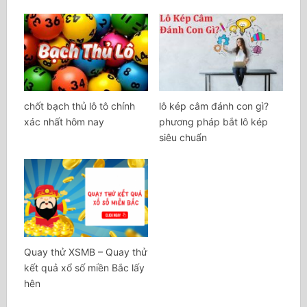
chốt bạch thủ lô tô chính
lô kép câm đánh con gì?
xác nhất hôm nay
phương pháp bắt lô kép
siêu chuẩn
Quay thử XSMB – Quay thử
kết quả xổ số miền Bắc lấy
hên