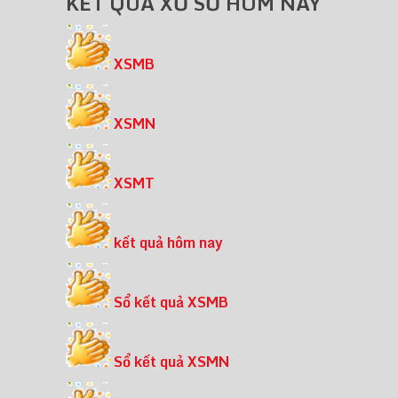
KẾT QUẢ XỔ SỐ HÔM NAY
XSMB
XSMN
XSMT
kết quả hôm nay
Sổ kết quả XSMB
Sổ kết quả XSMN