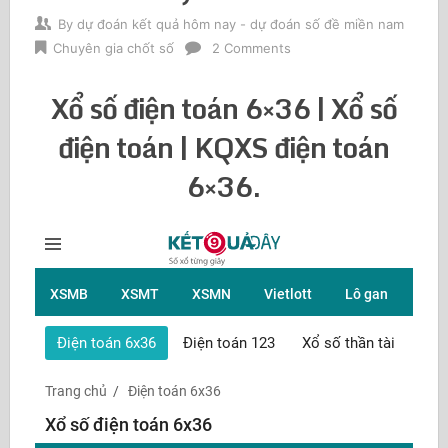
By
dự đoán kết quả hôm nay - dự đoán số đề miền nam
Chuyên gia chốt số
2 Comments
Xổ số điện toán 6×36 | Xổ số
điện toán | KQXS điện toán
6×36.