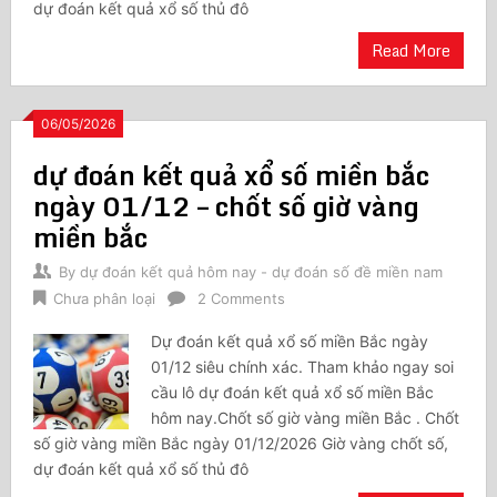
dự đoán kết quả xổ số thủ đô
Read More
06/05/2026
dự đoán kết quả xổ số miền bắc
ngày 01/12 – chốt số giờ vàng
miền bắc
By
dự đoán kết quả hôm nay - dự đoán số đề miền nam
Chưa phân loại
2 Comments
Dự đoán kết quả xổ số miền Bắc ngày
01/12 siêu chính xác. Tham khảo ngay soi
cầu lô dự đoán kết quả xổ số miền Bắc
hôm nay.Chốt số giờ vàng miền Bắc . Chốt
số giờ vàng miền Bắc ngày 01/12/2026 Giờ vàng chốt số,
dự đoán kết quả xổ số thủ đô