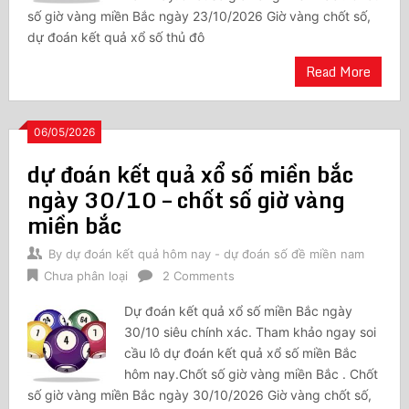
số giờ vàng miền Bắc ngày 23/10/2026 Giờ vàng chốt số,
dự đoán kết quả xổ số thủ đô
Read More
06/05/2026
dự đoán kết quả xổ số miền bắc
ngày 30/10 – chốt số giờ vàng
miền bắc
By
dự đoán kết quả hôm nay - dự đoán số đề miền nam
Chưa phân loại
2 Comments
Dự đoán kết quả xổ số miền Bắc ngày
30/10 siêu chính xác. Tham khảo ngay soi
cầu lô dự đoán kết quả xổ số miền Bắc
hôm nay.Chốt số giờ vàng miền Bắc . Chốt
số giờ vàng miền Bắc ngày 30/10/2026 Giờ vàng chốt số,