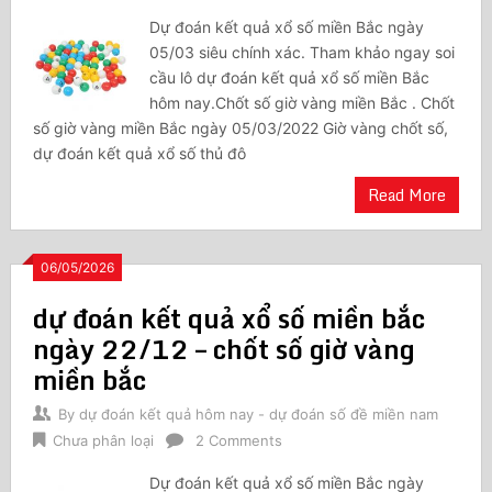
Dự đoán kết quả xổ số miền Bắc ngày
05/03 siêu chính xác. Tham khảo ngay soi
cầu lô dự đoán kết quả xổ số miền Bắc
hôm nay.Chốt số giờ vàng miền Bắc . Chốt
số giờ vàng miền Bắc ngày 05/03/2022 Giờ vàng chốt số,
dự đoán kết quả xổ số thủ đô
Read More
06/05/2026
dự đoán kết quả xổ số miền bắc
ngày 22/12 – chốt số giờ vàng
miền bắc
By
dự đoán kết quả hôm nay - dự đoán số đề miền nam
Chưa phân loại
2 Comments
Dự đoán kết quả xổ số miền Bắc ngày