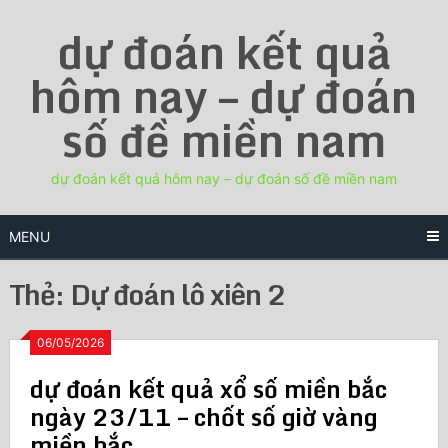
Skip
dự đoán kết quả
to
content
hôm nay – dự đoán
số đề miền nam
dự đoán kết quả hôm nay – dự đoán số đề miền nam
MENU
Thẻ:
Dự đoán lô xiên 2
06/05/2026
dự đoán kết quả xổ số miền bắc
ngày 23/11 – chốt số giờ vàng
miền bắc