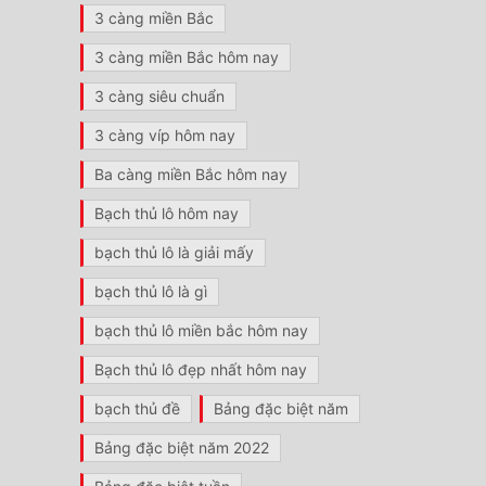
3 càng miền Bắc
3 càng miền Bắc hôm nay
3 càng siêu chuẩn
3 càng víp hôm nay
Ba càng miền Bắc hôm nay
Bạch thủ lô hôm nay
bạch thủ lô là giải mấy
bạch thủ lô là gì
bạch thủ lô miền bắc hôm nay
Bạch thủ lô đẹp nhất hôm nay
bạch thủ đề
Bảng đặc biệt năm
Bảng đặc biệt năm 2022