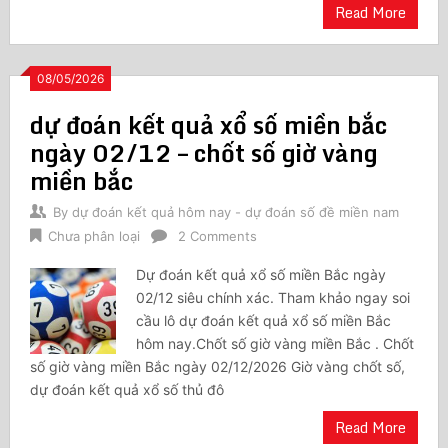
Read More
08/05/2026
dự đoán kết quả xổ số miền bắc
ngày 02/12 – chốt số giờ vàng
miền bắc
By
dự đoán kết quả hôm nay - dự đoán số đề miền nam
Chưa phân loại
2 Comments
Dự đoán kết quả xổ số miền Bắc ngày
02/12 siêu chính xác. Tham khảo ngay soi
cầu lô dự đoán kết quả xổ số miền Bắc
hôm nay.Chốt số giờ vàng miền Bắc . Chốt
số giờ vàng miền Bắc ngày 02/12/2026 Giờ vàng chốt số,
dự đoán kết quả xổ số thủ đô
Read More