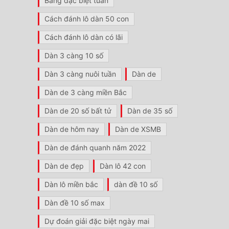
Bảng đặc biệt tuần
Cách đánh lô dàn 50 con
Cách đánh lô dàn có lãi
Dàn 3 càng 10 số
Dàn 3 càng nuôi tuần
Dàn de
Dàn de 3 càng miền Bắc
Dàn de 20 số bất tử
Dàn de 35 số
Dàn de hôm nay
Dàn de XSMB
Dàn de đánh quanh năm 2022
Dàn de đẹp
Dàn lô 42 con
Dàn lô miền bắc
dàn đề 10 số
Dàn đề 10 số max
Dự đoán giải đặc biệt ngày mai