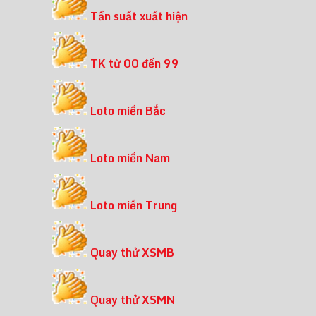
Tần suất xuất hiện
TK từ 00 đến 99
Loto miền Bắc
Loto miền Nam
Loto miền Trung
Quay thử XSMB
Quay thử XSMN