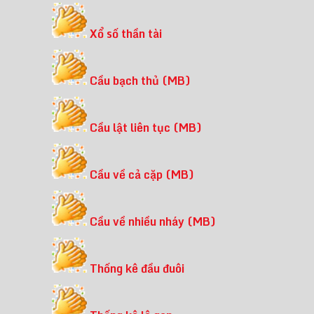
Xổ số thần tài
Cầu bạch thủ (MB)
Cầu lật liên tục (MB)
Cầu về cả cặp (MB)
Cầu về nhiều nháy (MB)
Thống kê đầu đuôi