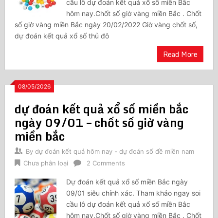
cầu lô dự đoán kết quả xổ số miền Bắc
hôm nay.Chốt số giờ vàng miền Bắc . Chốt
số giờ vàng miền Bắc ngày 20/02/2022 Giờ vàng chốt số,
dự đoán kết quả xổ số thủ đô
Read More
08/05/2026
dự đoán kết quả xổ số miền bắc
ngày 09/01 – chốt số giờ vàng
miền bắc
By
dự đoán kết quả hôm nay - dự đoán số đề miền nam
Chưa phân loại
2 Comments
Dự đoán kết quả xổ số miền Bắc ngày
09/01 siêu chính xác. Tham khảo ngay soi
cầu lô dự đoán kết quả xổ số miền Bắc
hôm nay.Chốt số giờ vàng miền Bắc . Chốt