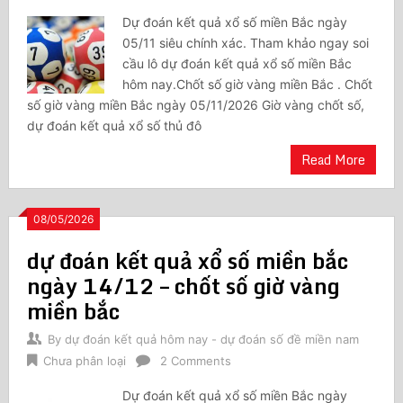
Dự đoán kết quả xổ số miền Bắc ngày
05/11 siêu chính xác. Tham khảo ngay soi
cầu lô dự đoán kết quả xổ số miền Bắc
hôm nay.Chốt số giờ vàng miền Bắc . Chốt
số giờ vàng miền Bắc ngày 05/11/2026 Giờ vàng chốt số,
dự đoán kết quả xổ số thủ đô
Read More
08/05/2026
dự đoán kết quả xổ số miền bắc
ngày 14/12 – chốt số giờ vàng
miền bắc
By
dự đoán kết quả hôm nay - dự đoán số đề miền nam
Chưa phân loại
2 Comments
Dự đoán kết quả xổ số miền Bắc ngày