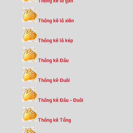
Thống kê lô gan
Thống kê lô xiên
Thống kê lô kép
Thống kê Đầu
Thống kê Đuôi
Thống kê Đầu – Đuôi
Thống kê Tổng