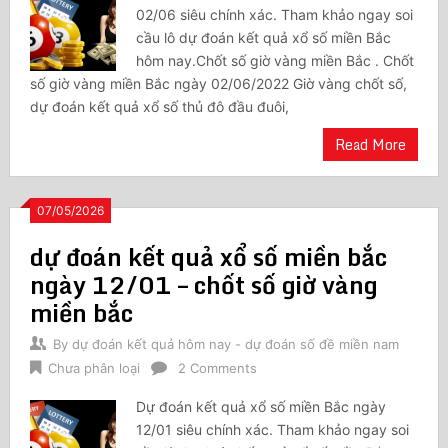
02/06 siêu chính xác. Tham khảo ngay soi
cầu lô dự đoán kết quả xổ số miền Bắc
hôm nay.Chốt số giờ vàng miền Bắc . Chốt
số giờ vàng miền Bắc ngày 02/06/2022 Giờ vàng chốt số,
dự đoán kết quả xổ số thủ đô đầu đuôi,
Read More
07/05/2026
dự đoán kết quả xổ số miền bắc
ngày 12/01 – chốt số giờ vàng
miền bắc
By
dự đoán kết quả hôm nay - dự đoán số đề miền nam
Chưa phân loại
2 Comments
Dự đoán kết quả xổ số miền Bắc ngày
12/01 siêu chính xác. Tham khảo ngay soi