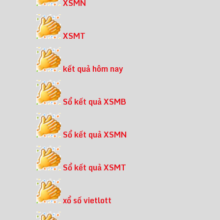
XSMN
XSMT
kết quả hôm nay
Sổ kết quả XSMB
Sổ kết quả XSMN
Sổ kết quả XSMT
xổ số vietlott