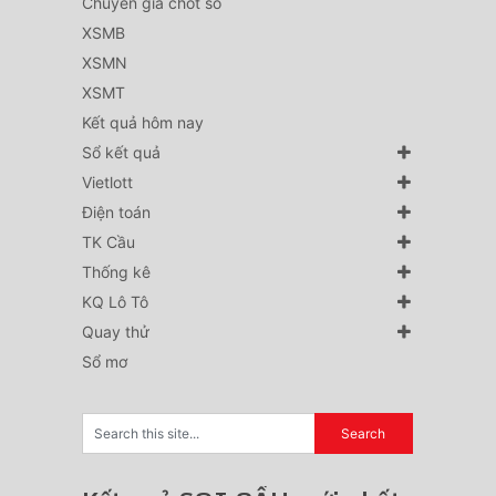
Chuyên gia chốt số
XSMB
XSMN
XSMT
Kết quả hôm nay
Sổ kết quả
Vietlott
Điện toán
TK Cầu
Thống kê
KQ Lô Tô
Quay thử
Sổ mơ