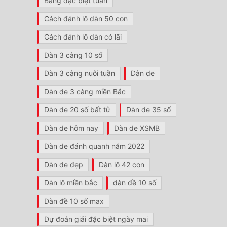
Bảng đặc biệt tuần
Cách đánh lô dàn 50 con
Cách đánh lô dàn có lãi
Dàn 3 càng 10 số
Dàn 3 càng nuôi tuần
Dàn de
Dàn de 3 càng miền Bắc
Dàn de 20 số bất tử
Dàn de 35 số
Dàn de hôm nay
Dàn de XSMB
Dàn de đánh quanh năm 2022
Dàn de đẹp
Dàn lô 42 con
Dàn lô miền bắc
dàn đề 10 số
Dàn đề 10 số max
Dự đoán giải đặc biệt ngày mai