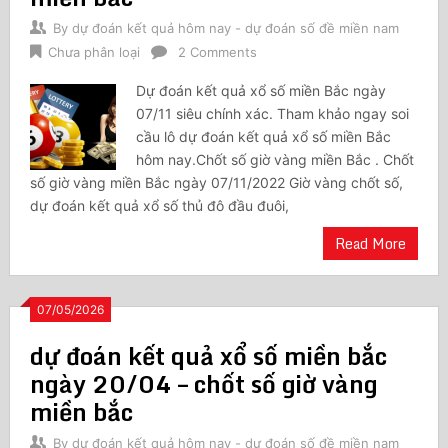
By
dự đoán kết quả hôm nay - dự đoán số đề miền nam
Chưa phân loại
2 Comments
Dự đoán kết quả xổ số miền Bắc ngày
07/11 siêu chính xác. Tham khảo ngay soi
cầu lô dự đoán kết quả xổ số miền Bắc
hôm nay.Chốt số giờ vàng miền Bắc . Chốt
số giờ vàng miền Bắc ngày 07/11/2022 Giờ vàng chốt số,
dự đoán kết quả xổ số thủ đô đầu đuôi,
Read More
07/05/2026
dự đoán kết quả xổ số miền bắc
ngày 20/04 – chốt số giờ vàng
miền bắc
By
dự đoán kết quả hôm nay - dự đoán số đề miền nam