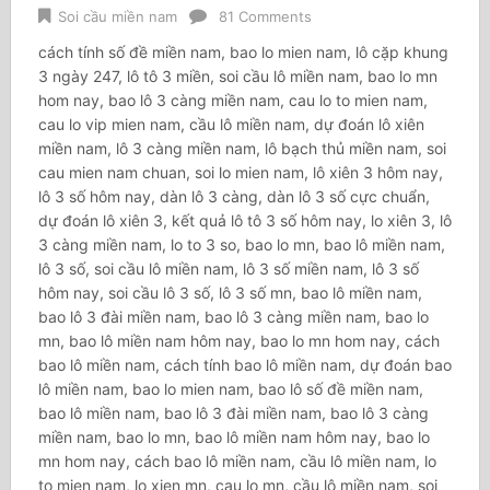
Soi cầu miền nam
81 Comments
cách tính số đề miền nam, bao lo mien nam, lô cặp khung
3 ngày 247, lô tô 3 miền, soi cầu lô miền nam, bao lo mn
hom nay, bao lô 3 càng miền nam, cau lo to mien nam,
cau lo vip mien nam, cầu lô miền nam, dự đoán lô xiên
miền nam, lô 3 càng miền nam, lô bạch thủ miền nam, soi
cau mien nam chuan, soi lo mien nam, lô xiên 3 hôm nay,
lô 3 số hôm nay, dàn lô 3 càng, dàn lô 3 số cực chuẩn,
dự đoán lô xiên 3, kết quả lô tô 3 số hôm nay, lo xiên 3, lô
3 càng miền nam, lo to 3 so, bao lo mn, bao lô miền nam,
lô 3 số, soi cầu lô miền nam, lô 3 số miền nam, lô 3 số
hôm nay, soi cầu lô 3 số, lô 3 số mn, bao lô miền nam,
bao lô 3 đài miền nam, bao lô 3 càng miền nam, bao lo
mn, bao lô miền nam hôm nay, bao lo mn hom nay, cách
bao lô miền nam, cách tính bao lô miền nam, dự đoán bao
lô miền nam, bao lo mien nam, bao lô số đề miền nam,
bao lô miền nam, bao lô 3 đài miền nam, bao lô 3 càng
miền nam, bao lo mn, bao lô miền nam hôm nay, bao lo
mn hom nay, cách bao lô miền nam, cầu lô miền nam, lo
to mien nam, lo xien mn, cau lo mn, cầu lô miền nam, soi