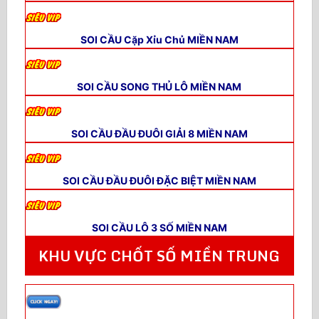
SOI CẦU Cặp Xỉu Chủ MIỀN NAM
SOI CẦU SONG THỦ LÔ MIỀN NAM
SOI CẦU ĐẦU ĐUÔI GIẢI 8 MIỀN NAM
SOI CẦU ĐẦU ĐUÔI ĐẶC BIỆT MIỀN NAM
SOI CẦU LÔ 3 SỐ MIỀN NAM
KHU VỰC CHỐT SỐ MIỀN TRUNG