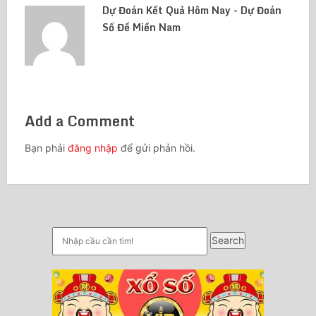
Dự Đoán Kết Quả Hôm Nay - Dự Đoán
Số Đề Miền Nam
Add a Comment
Bạn phải
đăng nhập
để gửi phản hồi.
Search