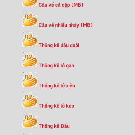
Cầu về cả cặp (MB)
Cầu về nhiều nháy (MB)
Thống kê đầu đuôi
Thống kê lô gan
Thống kê lô xiên
Thống kê lô kép
Thống kê Đầu