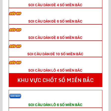
SOI CẦU DÀN ĐỀ 4 SỐ MIỀN BẮC
SOI CẦU DÀN ĐỀ 6 SỐ MIỀN BẮC
SOI CẦU DÀN ĐỀ 8 SỐ MIỀN BẮC
SOI CẦU DÀN ĐỀ 10 SỐ MIỀN BẮC
SOI CẦU DÀN LÔ 4 SỐ MIỀN BẮC
KHU VỰC CHỐT SỐ MIỀN BẮC
SOI CẦU DÀN LÔ 6 SỐ MIỀN BẮC