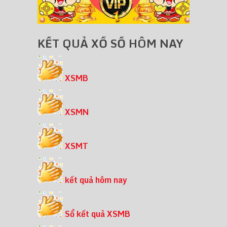
KẾT QUẢ XỔ SỐ HÔM NAY
XSMB
XSMN
XSMT
kết quả hôm nay
Sổ kết quả XSMB