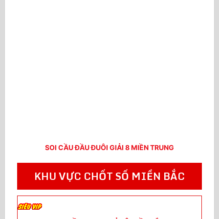
SOI CẦU ĐẦU ĐUÔI GIẢI 8 MIỀN TRUNG
KHU VỰC CHỐT SỐ MIỀN BẮC