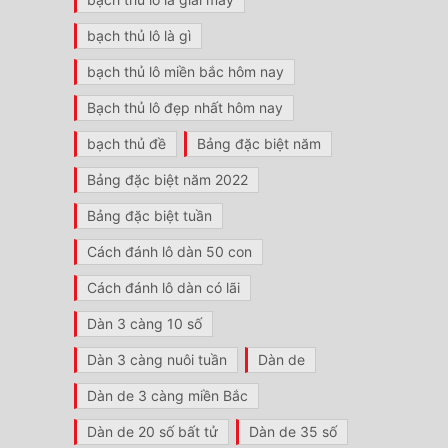
bạch thủ lô là gì
bạch thủ lô miền bắc hôm nay
Bạch thủ lô đẹp nhất hôm nay
bạch thủ đề
Bảng đặc biệt năm
Bảng đặc biệt năm 2022
Bảng đặc biệt tuần
Cách đánh lô dàn 50 con
Cách đánh lô dàn có lãi
Dàn 3 càng 10 số
Dàn 3 càng nuôi tuần
Dàn de
Dàn de 3 càng miền Bắc
Dàn de 20 số bất tử
Dàn de 35 số