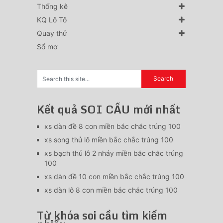
Thống kê
KQ Lô Tô
Quay thử
Sổ mơ
Kết quả SOI CẦU mới nhất
xs dàn đề 8 con miền bắc chắc trúng 100
xs song thủ lô miền bắc chắc trúng 100
xs bạch thủ lô 2 nháy miền bắc chắc trúng
100
xs dàn đề 10 con miền bắc chắc trúng 100
xs dàn lô 8 con miền bắc chắc trúng 100
Từ khóa soi cầu tìm kiếm