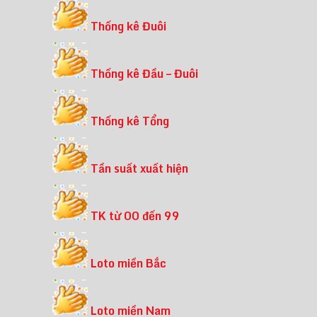
Thống kê Đuôi
Thống kê Đầu – Đuôi
Thống kê Tổng
Tần suất xuất hiện
TK từ 00 đến 99
Loto miền Bắc
Loto miền Nam