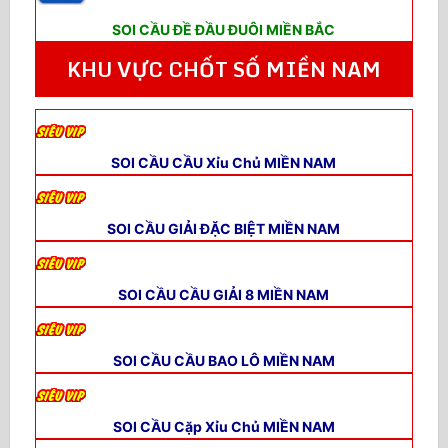
SOI CẦU ĐỀ ĐẦU ĐUÔI MIỀN BẮC
KHU VỰC CHỐT SỐ MIỀN NAM
SOI CẦU CẦU Xỉu Chủ MIỀN NAM
SOI CẦU GIẢI ĐẶC BIỆT MIỀN NAM
SOI CẦU CẦU GIẢI 8 MIỀN NAM
SOI CẦU CẦU BAO LÔ MIỀN NAM
SOI CẦU Cặp Xỉu Chủ MIỀN NAM