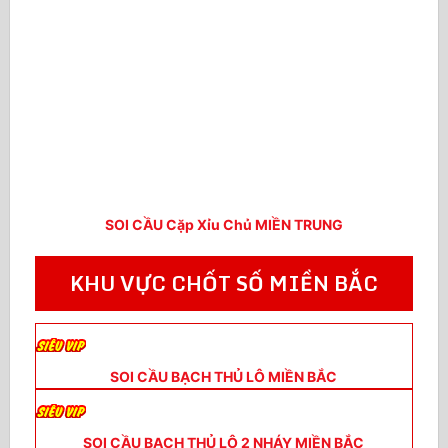
SOI CẦU Cặp Xỉu Chủ MIỀN TRUNG
KHU VỰC CHỐT SỐ MIỀN BẮC
SOI CẦU BẠCH THỦ LÔ MIỀN BẮC
SOI CẦU BẠCH THỦ LÔ 2 NHÁY MIỀN BẮC