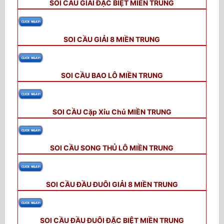
SOI CẦU GIẢI ĐẶC BIỆT MIỀN TRUNG
SOI CẦU GIẢI 8 MIỀN TRUNG
SOI CẦU BAO LÔ MIỀN TRUNG
SOI CẦU Cặp Xỉu Chủ MIỀN TRUNG
SOI CẦU SONG THỦ LÔ MIỀN TRUNG
SOI CẦU ĐẦU ĐUÔI GIẢI 8 MIỀN TRUNG
SOI CẦU ĐẦU ĐUÔI ĐẶC BIỆT MIỀN TRUNG