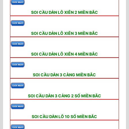
SOI CẦU DÀN LÔ XIÊN 2 MIỀN BẮC
SOI CẦU DÀN LÔ XIÊN 3 MIỀN BẮC
SOI CẦU DÀN LÔ XIÊN 4 MIỀN BẮC
SOI CẦU DÀN 3 CÀNG MIỀN BẮC
SOI CẦU DÀN 3 CÀNG 2 SỐ MIỀN BẮC
SOI CẦU DÀN LÔ 10 SỐ MIỀN BẮC