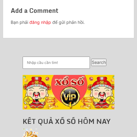
Add a Comment
Bạn phải
đăng nhập
để gửi phản hồi.
Search
KẾT QUẢ XỔ SỐ HÔM NAY