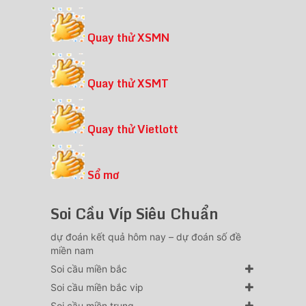
Quay thử XSMN
Quay thử XSMT
Quay thử Vietlott
Sổ mơ
Soi Cầu Víp Siêu Chuẩn
dự đoán kết quả hôm nay – dự đoán số đề
miền nam
Soi cầu miền bắc
Soi cầu miền bắc vip
Soi cầu miền trung