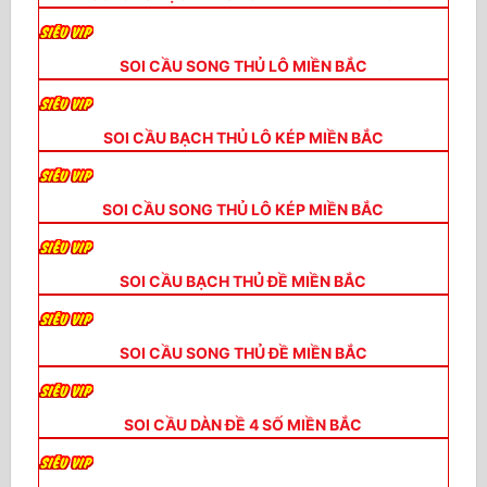
SOI CẦU SONG THỦ LÔ MIỀN BẮC
SOI CẦU BẠCH THỦ LÔ KÉP MIỀN BẮC
SOI CẦU SONG THỦ LÔ KÉP MIỀN BẮC
SOI CẦU BẠCH THỦ ĐỀ MIỀN BẮC
SOI CẦU SONG THỦ ĐỀ MIỀN BẮC
SOI CẦU DÀN ĐỀ 4 SỐ MIỀN BẮC