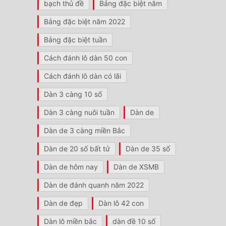
bạch thủ đề
Bảng đặc biệt năm
Bảng đặc biệt năm 2022
Bảng đặc biệt tuần
Cách đánh lô dàn 50 con
Cách đánh lô dàn có lãi
Dàn 3 càng 10 số
Dàn 3 càng nuôi tuần
Dàn de
Dàn de 3 càng miền Bắc
Dàn de 20 số bất tử
Dàn de 35 số
Dàn de hôm nay
Dàn de XSMB
Dàn de đánh quanh năm 2022
Dàn de đẹp
Dàn lô 42 con
Dàn lô miền bắc
dàn đề 10 số