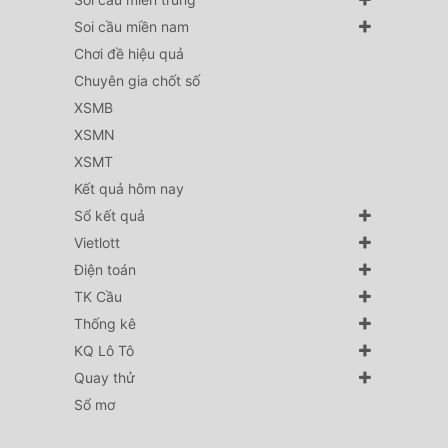
Soi cầu miền nam
Chơi đề hiệu quả
Chuyên gia chốt số
XSMB
XSMN
XSMT
Kết quả hôm nay
Sổ kết quả
Vietlott
Điện toán
TK Cầu
Thống kê
KQ Lô Tô
Quay thử
Sổ mơ