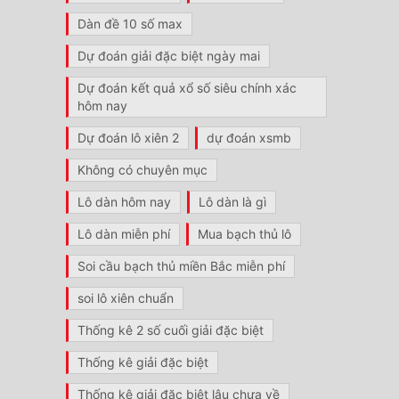
Dàn đề 10 số max
Dự đoán giải đặc biệt ngày mai
Dự đoán kết quả xổ số siêu chính xác
hôm nay
Dự đoán lô xiên 2
dự đoán xsmb
Không có chuyên mục
Lô dàn hôm nay
Lô dàn là gì
Lô dàn miễn phí
Mua bạch thủ lô
Soi cầu bạch thủ miền Bắc miễn phí
soi lô xiên chuẩn
Thống kê 2 số cuối giải đặc biệt
Thống kê giải đặc biệt
Thống kê giải đặc biệt lâu chưa về