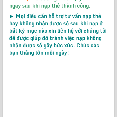
ngay sau khi nạp thẻ thành công.
► Mọi điều cần hỗ trợ tư vấn nạp thẻ
hay không nhận được số sau khi nạp ở
bất kỳ mục nào xin liên hệ với chúng tôi
để được giúp đỡ tránh việc nạp không
nhận được số gây bức xúc. Chúc các
bạn thắng lớn mỗi ngày!