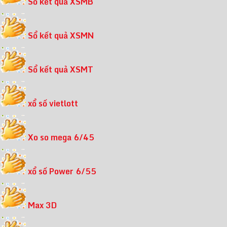
Sổ kết quả XSMB
Sổ kết quả XSMN
Sổ kết quả XSMT
xổ số vietlott
Xo so mega 6/45
xổ số Power 6/55
Max 3D