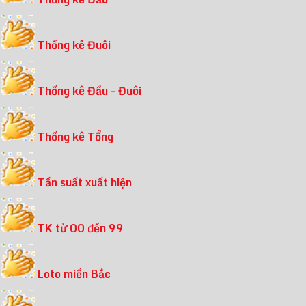
Thống kê Đuôi
Thống kê Đầu – Đuôi
Thống kê Tổng
Tần suất xuất hiện
TK từ 00 đến 99
Loto miền Bắc