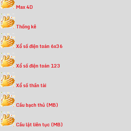
Max 4D
Thống kê
Xổ số điện toán 6x36
Xổ số điện toán 123
Xổ số thần tài
Cầu bạch thủ (MB)
Cầu lật liên tục (MB)