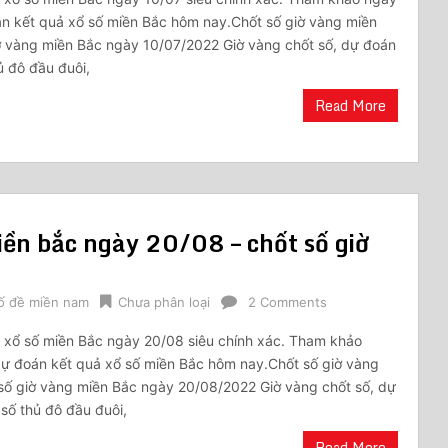
án kết quả xổ số miền Bắc hôm nay.Chốt số giờ vàng miền
iờ vàng miền Bắc ngày 10/07/2022 Giờ vàng chốt số, dự đoán
ủ đô đầu đuôi,
Read More
iền bắc ngày 20/08 – chốt số giờ
số đề miền nam
Chưa phân loại
2 Comments
 xổ số miền Bắc ngày 20/08 siêu chính xác. Tham khảo
 dự đoán kết quả xổ số miền Bắc hôm nay.Chốt số giờ vàng
 số giờ vàng miền Bắc ngày 20/08/2022 Giờ vàng chốt số, dự
số thủ đô đầu đuôi,
Read More