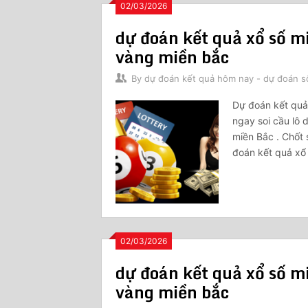
02/03/2026
dự đoán kết quả xổ số m
vàng miền bắc
By
dự đoán kết quả hôm nay - dự đoán 
Dự đoán kết quả
ngay soi cầu lô
miền Bắc . Chốt
đoán kết quả xổ 
02/03/2026
dự đoán kết quả xổ số m
vàng miền bắc