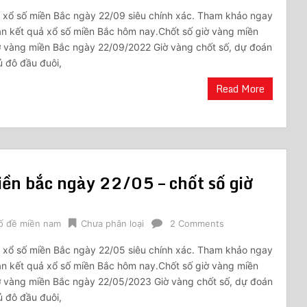
 xổ số miền Bắc ngày 22/09 siêu chính xác. Tham khảo ngay
án kết quả xổ số miền Bắc hôm nay.Chốt số giờ vàng miền
iờ vàng miền Bắc ngày 22/09/2022 Giờ vàng chốt số, dự đoán
ủ đô đầu đuôi,
Read More
iền bắc ngày 22/05 – chốt số giờ
số đề miền nam
Chưa phân loại
2 Comments
 xổ số miền Bắc ngày 22/05 siêu chính xác. Tham khảo ngay
án kết quả xổ số miền Bắc hôm nay.Chốt số giờ vàng miền
iờ vàng miền Bắc ngày 22/05/2023 Giờ vàng chốt số, dự đoán
ủ đô đầu đuôi,