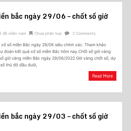
iền bắc ngày 29/06 – chốt số giờ
số đề miền nam
Chưa phân loại
2 Comments
 xổ số miền Bắc ngày 29/06 siêu chính xác. Tham khảo
 dự đoán kết quả xổ số miền Bắc hôm nay.Chốt số giờ vàng
 số giờ vàng miền Bắc ngày 29/06/2022 Giờ vàng chốt số, dự
số thủ đô đầu đuôi,
Read More
iền bắc ngày 29/03 – chốt số giờ