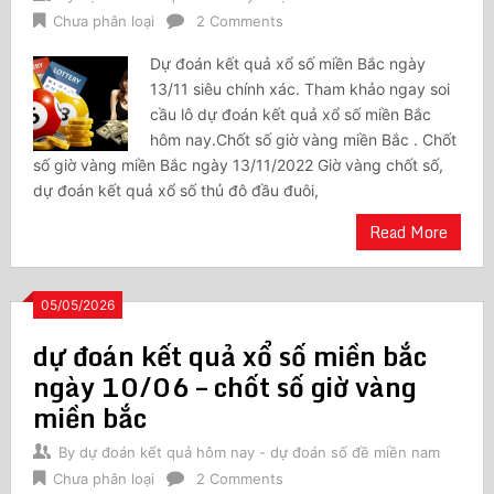
Chưa phân loại
2 Comments
Dự đoán kết quả xổ số miền Bắc ngày
13/11 siêu chính xác. Tham khảo ngay soi
cầu lô dự đoán kết quả xổ số miền Bắc
hôm nay.Chốt số giờ vàng miền Bắc . Chốt
số giờ vàng miền Bắc ngày 13/11/2022 Giờ vàng chốt số,
dự đoán kết quả xổ số thủ đô đầu đuôi,
Read More
05/05/2026
dự đoán kết quả xổ số miền bắc
ngày 10/06 – chốt số giờ vàng
miền bắc
By
dự đoán kết quả hôm nay - dự đoán số đề miền nam
Chưa phân loại
2 Comments