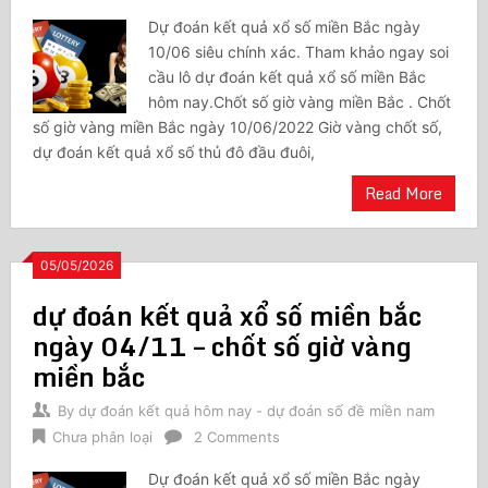
Dự đoán kết quả xổ số miền Bắc ngày
10/06 siêu chính xác. Tham khảo ngay soi
cầu lô dự đoán kết quả xổ số miền Bắc
hôm nay.Chốt số giờ vàng miền Bắc . Chốt
số giờ vàng miền Bắc ngày 10/06/2022 Giờ vàng chốt số,
dự đoán kết quả xổ số thủ đô đầu đuôi,
Read More
05/05/2026
dự đoán kết quả xổ số miền bắc
ngày 04/11 – chốt số giờ vàng
miền bắc
By
dự đoán kết quả hôm nay - dự đoán số đề miền nam
Chưa phân loại
2 Comments
Dự đoán kết quả xổ số miền Bắc ngày