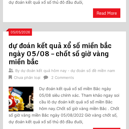
dự đoán kết quả xổ số thủ đô đầu đuôi,
Read More
05/05/2026
dự đoán kết quả xổ số miền bắc
ngày 05/08 – chốt số giờ vàng
miền bắc
By
dự đoán kết quả hôm nay - dự đoán số đề miền nam
Chưa phân loại
2 Comments
Dự đoán kết quả xổ số miền Bắc ngày
05/08 siêu chính xác. Tham khảo ngay soi
cầu lô dự đoán kết quả xổ số miền Bắc
hôm nay.Chốt số giờ vàng miền Bắc . Chốt
số giờ vàng miền Bắc ngày 05/08/2022 Giờ vàng chốt số,
dự đoán kết quả xổ số thủ đô đầu đuôi,