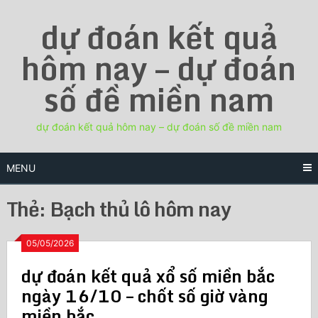
Skip
dự đoán kết quả
to
content
hôm nay – dự đoán
số đề miền nam
dự đoán kết quả hôm nay – dự đoán số đề miền nam
MENU
Thẻ:
Bạch thủ lô hôm nay
05/05/2026
dự đoán kết quả xổ số miền bắc
ngày 16/10 – chốt số giờ vàng
miền bắc