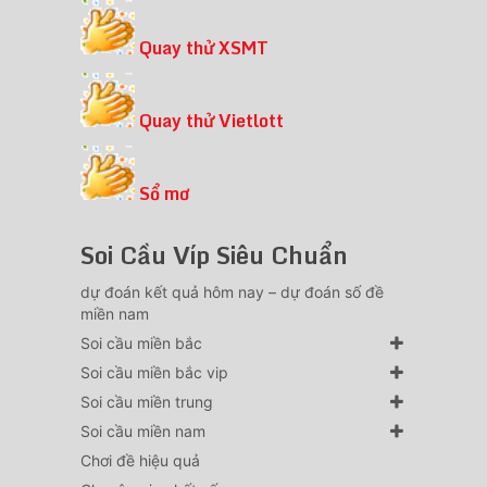
Quay thử XSMT
Quay thử Vietlott
Sổ mơ
Soi Cầu Víp Siêu Chuẩn
dự đoán kết quả hôm nay – dự đoán số đề
miền nam
Soi cầu miền bắc
Soi cầu miền bắc vip
Soi cầu miền trung
Soi cầu miền nam
Chơi đề hiệu quả