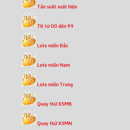
Tần suất xuất hiện
TK từ 00 đến 99
Loto miền Bắc
Loto miền Nam
Loto miền Trung
Quay thử XSMB
Quay thử XSMN