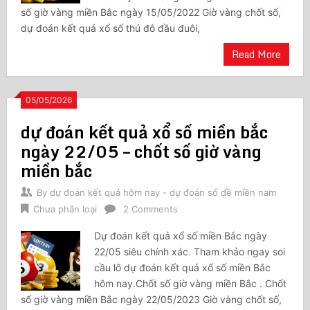
số giờ vàng miền Bắc ngày 15/05/2022 Giờ vàng chốt số,
dự đoán kết quả xổ số thủ đô đầu đuôi,
Read More
05/05/2026
dự đoán kết quả xổ số miền bắc
ngày 22/05 – chốt số giờ vàng
miền bắc
By
dự đoán kết quả hôm nay - dự đoán số đề miền nam
Chưa phân loại
2 Comments
Dự đoán kết quả xổ số miền Bắc ngày
22/05 siêu chính xác. Tham khảo ngay soi
cầu lô dự đoán kết quả xổ số miền Bắc
hôm nay.Chốt số giờ vàng miền Bắc . Chốt
số giờ vàng miền Bắc ngày 22/05/2023 Giờ vàng chốt số,