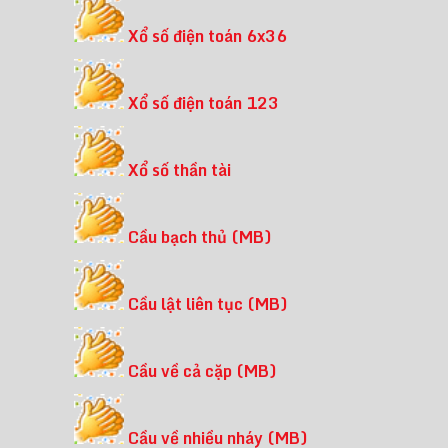
Xổ số điện toán 6x36
Xổ số điện toán 123
Xổ số thần tài
Cầu bạch thủ (MB)
Cầu lật liên tục (MB)
Cầu về cả cặp (MB)
Cầu về nhiều nháy (MB)