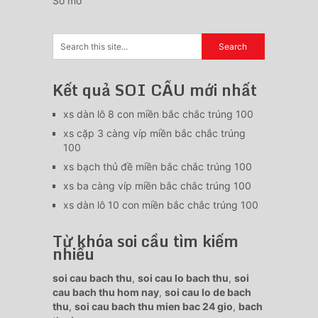
Sổ mơ
Kết quả SOI CẦU mới nhất
xs dàn lô 8 con miền bắc chắc trúng 100
xs cặp 3 càng víp miền bắc chắc trúng
100
xs bạch thủ đề miền bắc chắc trúng 100
xs ba càng víp miền bắc chắc trúng 100
xs dàn lô 10 con miền bắc chắc trúng 100
Từ khóa soi cầu tìm kiếm
nhiều
soi cau bach thu
,
soi cau lo bach thu
,
soi
cau bach thu hom nay
,
soi cau lo de bach
thu
,
soi cau bach thu mien bac 24 gio
,
bach