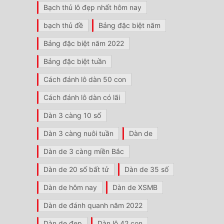
Bạch thủ lô đẹp nhất hôm nay
bạch thủ đề
Bảng đặc biệt năm
Bảng đặc biệt năm 2022
Bảng đặc biệt tuần
Cách đánh lô dàn 50 con
Cách đánh lô dàn có lãi
Dàn 3 càng 10 số
Dàn 3 càng nuôi tuần
Dàn de
Dàn de 3 càng miền Bắc
Dàn de 20 số bất tử
Dàn de 35 số
Dàn de hôm nay
Dàn de XSMB
Dàn de đánh quanh năm 2022
Dàn de đẹp
Dàn lô 42 con