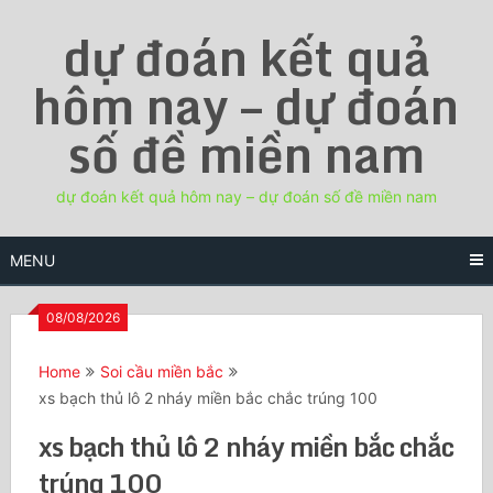
Skip
dự đoán kết quả
to
content
hôm nay – dự đoán
số đề miền nam
dự đoán kết quả hôm nay – dự đoán số đề miền nam
MENU
08/08/2026
Home
Soi cầu miền bắc
xs bạch thủ lô 2 nháy miền bắc chắc trúng 100
xs bạch thủ lô 2 nháy miền bắc chắc
trúng 100