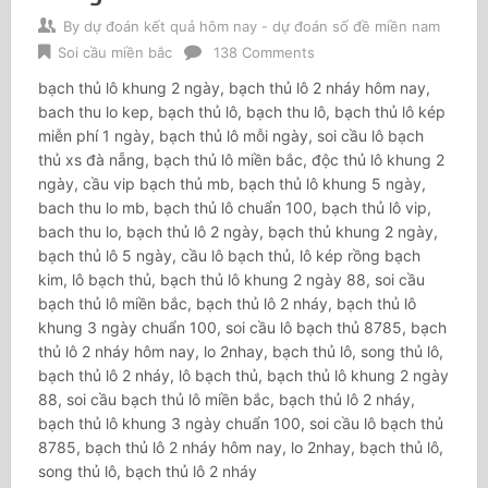
By
dự đoán kết quả hôm nay - dự đoán số đề miền nam
Soi cầu miền bắc
138 Comments
bạch thủ lô khung 2 ngày, bạch thủ lô 2 nháy hôm nay,
bach thu lo kep, bạch thủ lô, bạch thu lô, bạch thủ lô kép
miễn phí 1 ngày, bạch thủ lô mỗi ngày, soi cầu lô bạch
thủ xs đà nẵng, bạch thủ lô miền bắc, độc thủ lô khung 2
ngày, cầu vip bạch thủ mb, bạch thủ lô khung 5 ngày,
bach thu lo mb, bạch thủ lô chuẩn 100, bạch thủ lô vip,
bach thu lo, bạch thủ lô 2 ngày, bạch thủ khung 2 ngày,
bạch thủ lô 5 ngày, cầu lô bạch thủ, lô kép rồng bạch
kim, lô bạch thủ, bạch thủ lô khung 2 ngày 88, soi cầu
bạch thủ lô miền bắc, bạch thủ lô 2 nháy, bạch thủ lô
khung 3 ngày chuẩn 100, soi cầu lô bạch thủ 8785, bạch
thủ lô 2 nháy hôm nay, lo 2nhay, bạch thủ lô, song thủ lô,
bạch thủ lô 2 nháy, lô bạch thủ, bạch thủ lô khung 2 ngày
88, soi cầu bạch thủ lô miền bắc, bạch thủ lô 2 nháy,
bạch thủ lô khung 3 ngày chuẩn 100, soi cầu lô bạch thủ
8785, bạch thủ lô 2 nháy hôm nay, lo 2nhay, bạch thủ lô,
song thủ lô, bạch thủ lô 2 nháy