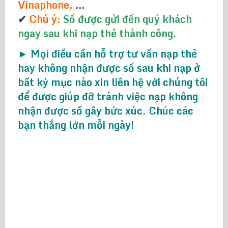
Vinaphone,
…
✔
Chú ý:
Số được gửi đến quý khách
ngay sau khi nạp thẻ thành công.
► Mọi điều cần hỗ trợ tư vấn nạp thẻ
hay không nhận được số sau khi nạp ở
bất kỳ mục nào xin liên hệ với chúng tôi
để được giúp đỡ tránh việc nạp không
nhận được số gây bức xúc. Chúc các
bạn thắng lớn mỗi ngày!