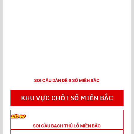
SOI CẦU DÀN ĐỀ 6 SỐ MIỀN BẮC
KHU VỰC CHỐT SỐ MIỀN BẮC
SOI CẦU BẠCH THỦ LÔ MIỀN BẮC