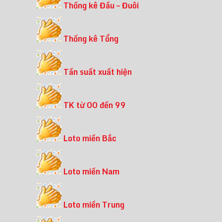
Thống kê Đầu – Đuôi
Thống kê Tổng
Tần suất xuất hiện
TK từ 00 đến 99
Loto miền Bắc
Loto miền Nam
Loto miền Trung