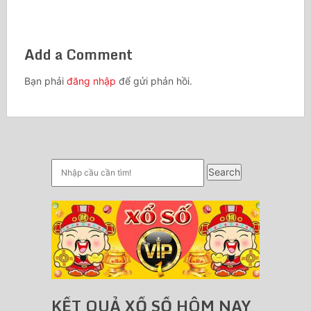
Add a Comment
Bạn phải
đăng nhập
để gửi phản hồi.
Search
KẾT QUẢ XỔ SỐ HÔM NAY