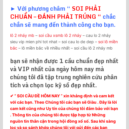
► Với phương châm “
SOI PHẢI
CHUẨN – ĐÁNH PHẢI TRÚNG “
chắc
chắn sẽ mang đến thành công cho bạn.
lô 2 nháy mb
–
soi cầu xsmb lô 2 nháy
– cau lo 2 nháy
sieu vip mien phi tot nhat – soi cau lo de dep –
soi lô miền
bắc
– lô miền bắc về nhiều nhất – soi cầu lô 2 nháy mb
bạn sẽ nhận được 1 cầu chuẩn đẹp nhất
và VIP nhất của ngày hôm nay mà
chúng tôi đã tập trung nghiên cứu phân
tích và chọn lọc kỹ số đẹp nhất.
✔ ” SOI CẦU ĐỀ HÔM NAY “ xin khảng định và cam kết
với các bạn. Theo Chúng tôi các bạn sẽ Giàu . Đây là lời
cam kết cũng như Uy tín của chúng tôi đảm bảo với bạn
. Thông tin của chúng tôi được tập hợp từ Những
nguồn tin thân cận trong hội đồng xổ số. Sau khi sàng
lọc và so sánh khớp chúng tôi với gửi đến các bạn