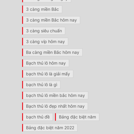
3 càng miền Bắc
3 càng miền Bắc hôm nay
3 càng siêu chuẩn
3 càng víp hôm nay
Ba càng miền Bắc hôm nay
Bạch thủ lô hôm nay
bạch thủ lô là giải mấy
bạch thủ lô là gì
bạch thủ lô miền bắc hôm nay
Bạch thủ lô đẹp nhất hôm nay
bạch thủ đề
Bảng đặc biệt năm
Bảng đặc biệt năm 2022