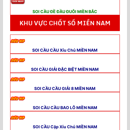
SOI CẦU ĐỀ ĐẦU ĐUÔI MIỀN BẮC
KHU VỰC CHỐT SỐ MIỀN NAM
SOI CẦU CẦU Xỉu Chủ MIỀN NAM
SOI CẦU GIẢI ĐẶC BIỆT MIỀN NAM
SOI CẦU CẦU GIẢI 8 MIỀN NAM
SOI CẦU CẦU BAO LÔ MIỀN NAM
SOI CẦU Cặp Xỉu Chủ MIỀN NAM