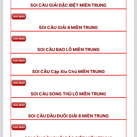
SOI CẦU GIẢI ĐẶC BIỆT MIỀN TRUNG
SOI CẦU GIẢI 8 MIỀN TRUNG
SOI CẦU BAO LÔ MIỀN TRUNG
SOI CẦU Cặp Xỉu Chủ MIỀN TRUNG
SOI CẦU SONG THỦ LÔ MIỀN TRUNG
SOI CẦU ĐẦU ĐUÔI GIẢI 8 MIỀN TRUNG