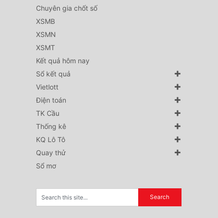
Chuyên gia chốt số
XSMB
XSMN
XSMT
Kết quả hôm nay
Sổ kết quả
Vietlott
Điện toán
TK Cầu
Thống kê
KQ Lô Tô
Quay thử
Sổ mơ