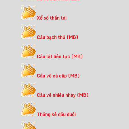
Xổ số thần tài
Cầu bạch thủ (MB)
Cầu lật liên tục (MB)
Cầu về cả cặp (MB)
Cầu về nhiều nháy (MB)
Thống kê đầu đuôi