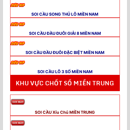
SOI CẦU SONG THỦ LÔ MIỀN NAM
SOI CẦU ĐẦU ĐUÔI GIẢI 8 MIỀN NAM
SOI CẦU ĐẦU ĐUÔI ĐẶC BIỆT MIỀN NAM
SOI CẦU LÔ 3 SỐ MIỀN NAM
KHU VỰC CHỐT SỐ MIỀN TRUNG
SOI CẦU Xỉu Chủ MIỀN TRUNG