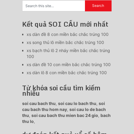
Kết quả SOI CẦU mới nhất
xs dàn đề 8 con miền bắc chắc trúng 100
xs song thủ lô miền bắc chắc trúng 100
xs bạch thủ lô 2 nháy miền bắc chắc trúng
100
xs dàn đề 10 con miền bắc chắc trúng 100
xs dàn lô 8 con miền bắc chắc trúng 100
Từ khóa soi cầu tìm kiếm
nhiều
soi cau bach thu
,
soi cau lo bach thu
,
soi
cau bach thu hom nay
,
soi cau lo de bach
thu
,
soi cau bach thu mien bac 24 gio
,
bach
thu lo
,