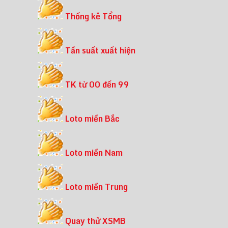
Thống kê Tổng
Tần suất xuất hiện
TK từ 00 đến 99
Loto miền Bắc
Loto miền Nam
Loto miền Trung
Quay thử XSMB