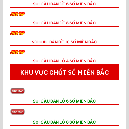
SOI CẦU DÀN ĐỀ 6 SỐ MIỀN BẮC
SOI CẦU DÀN ĐỀ 8 SỐ MIỀN BẮC
SOI CẦU DÀN ĐỀ 10 SỐ MIỀN BẮC
SOI CẦU DÀN LÔ 4 SỐ MIỀN BẮC
KHU VỰC CHỐT SỐ MIỀN BẮC
SOI CẦU DÀN LÔ 6 SỐ MIỀN BẮC
SOI CẦU DÀN LÔ 8 SỐ MIỀN BẮC