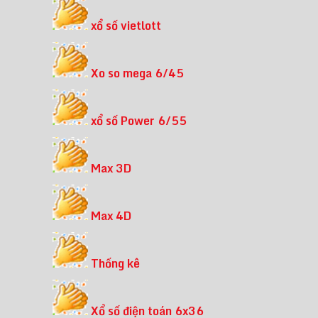
xổ số vietlott
Xo so mega 6/45
xổ số Power 6/55
Max 3D
Max 4D
Thống kê
Xổ số điện toán 6x36