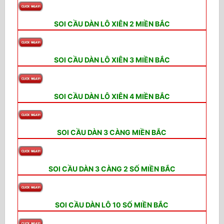
SOI CẦU DÀN LÔ XIÊN 2 MIỀN BẮC
SOI CẦU DÀN LÔ XIÊN 3 MIỀN BẮC
SOI CẦU DÀN LÔ XIÊN 4 MIỀN BẮC
SOI CẦU DÀN 3 CÀNG MIỀN BẮC
SOI CẦU DÀN 3 CÀNG 2 SỐ MIỀN BẮC
SOI CẦU DÀN LÔ 10 SỐ MIỀN BẮC