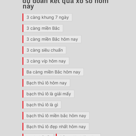
dự đoán kết quả xổ số hôm
nay
3 càng khung 7 ngày
3 càng miền Bắc
3 càng miền Bắc hôm nay
3 càng siêu chuẩn
3 càng víp hôm nay
Ba càng miền Bắc hôm nay
Bạch thủ lô hôm nay
bạch thủ lô là giải mấy
bạch thủ lô là gì
bạch thủ lô miền bắc hôm nay
Bạch thủ lô đẹp nhất hôm nay