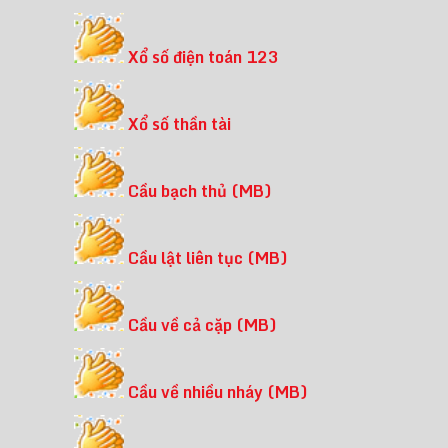
Xổ số điện toán 123
Xổ số thần tài
Cầu bạch thủ (MB)
Cầu lật liên tục (MB)
Cầu về cả cặp (MB)
Cầu về nhiều nháy (MB)