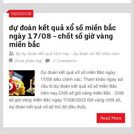
08/05/2026
dự đoán kết quả xổ số miền bắc
ngày 17/08 – chốt số giờ vàng
miền bắc
By
dự đoán kết quả hôm nay - dự đoán số đề miền nam
Chưa phân loại
2 Comments
Dự đoán kết quả xổ số miền Bắc ngày
17/08 siêu chính xác. Tham khảo ngay soi
cầu lô dự đoán kết quả xổ số miền Bắc
hôm nay.Chốt số giờ vàng miền Bắc . Chốt
số giờ vàng miền Bắc ngày 17/08/2022 Giờ vàng chốt số,
dự đoán kết quả xổ số thủ đô đầu đuôi,
Read More