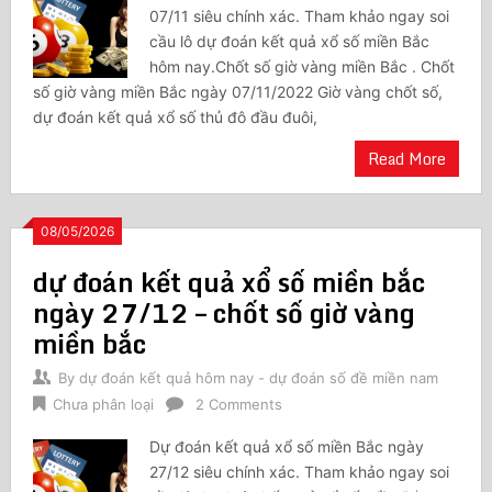
07/11 siêu chính xác. Tham khảo ngay soi
cầu lô dự đoán kết quả xổ số miền Bắc
hôm nay.Chốt số giờ vàng miền Bắc . Chốt
số giờ vàng miền Bắc ngày 07/11/2022 Giờ vàng chốt số,
dự đoán kết quả xổ số thủ đô đầu đuôi,
Read More
08/05/2026
dự đoán kết quả xổ số miền bắc
ngày 27/12 – chốt số giờ vàng
miền bắc
By
dự đoán kết quả hôm nay - dự đoán số đề miền nam
Chưa phân loại
2 Comments
Dự đoán kết quả xổ số miền Bắc ngày
27/12 siêu chính xác. Tham khảo ngay soi