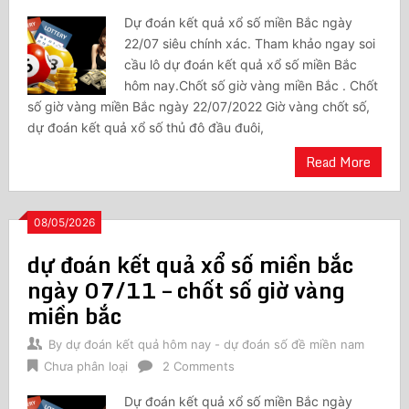
Dự đoán kết quả xổ số miền Bắc ngày
22/07 siêu chính xác. Tham khảo ngay soi
cầu lô dự đoán kết quả xổ số miền Bắc
hôm nay.Chốt số giờ vàng miền Bắc . Chốt
số giờ vàng miền Bắc ngày 22/07/2022 Giờ vàng chốt số,
dự đoán kết quả xổ số thủ đô đầu đuôi,
Read More
08/05/2026
dự đoán kết quả xổ số miền bắc
ngày 07/11 – chốt số giờ vàng
miền bắc
By
dự đoán kết quả hôm nay - dự đoán số đề miền nam
Chưa phân loại
2 Comments
Dự đoán kết quả xổ số miền Bắc ngày