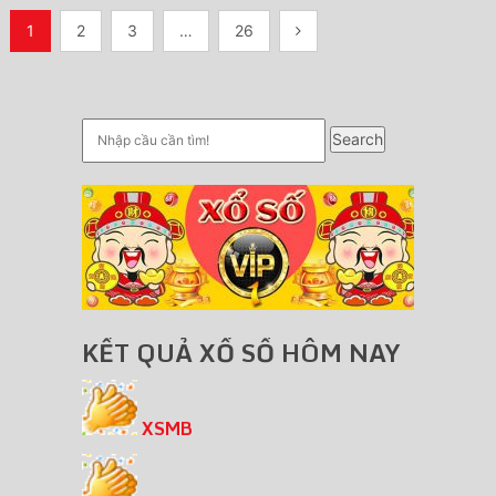
Điều
1
2
3
…
26
hướng
bài
viết
Search
KẾT QUẢ XỔ SỐ HÔM NAY
XSMB