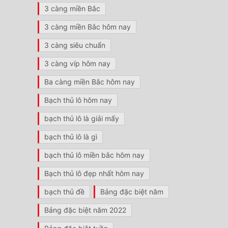
3 càng miền Bắc
3 càng miền Bắc hôm nay
3 càng siêu chuẩn
3 càng víp hôm nay
Ba càng miền Bắc hôm nay
Bạch thủ lô hôm nay
bạch thủ lô là giải mấy
bạch thủ lô là gì
bạch thủ lô miền bắc hôm nay
Bạch thủ lô đẹp nhất hôm nay
bạch thủ đề
Bảng đặc biệt năm
Bảng đặc biệt năm 2022