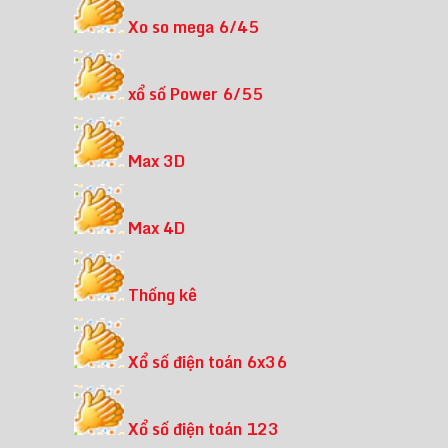
Xo so mega 6/45
xổ số Power 6/55
Max 3D
Max 4D
Thống kê
Xổ số điện toán 6x36
Xổ số điện toán 123