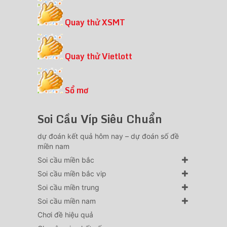
Quay thử XSMT
Quay thử Vietlott
Sổ mơ
Soi Cầu Víp Siêu Chuẩn
dự đoán kết quả hôm nay – dự đoán số đề
miền nam
Soi cầu miền bắc
Soi cầu miền bắc vip
Soi cầu miền trung
Soi cầu miền nam
Chơi đề hiệu quả