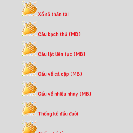
Xổ số thần tài
Cầu bạch thủ (MB)
Cầu lật liên tục (MB)
Cầu về cả cặp (MB)
Cầu về nhiều nháy (MB)
Thống kê đầu đuôi