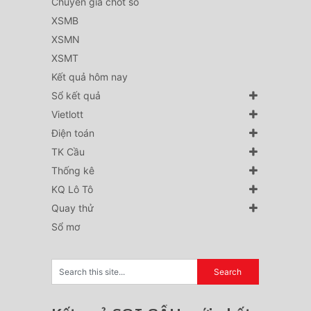
Chuyên gia chốt số
XSMB
XSMN
XSMT
Kết quả hôm nay
Sổ kết quả
Vietlott
Điện toán
TK Cầu
Thống kê
KQ Lô Tô
Quay thử
Sổ mơ