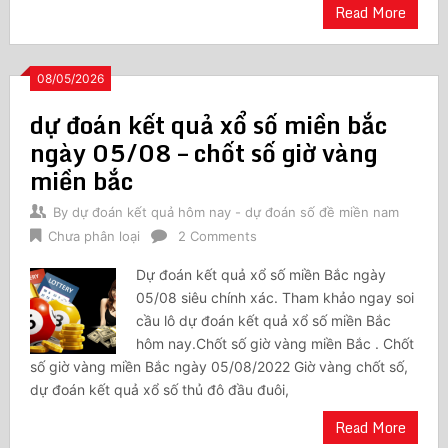
Read More
08/05/2026
dự đoán kết quả xổ số miền bắc
ngày 05/08 – chốt số giờ vàng
miền bắc
By
dự đoán kết quả hôm nay - dự đoán số đề miền nam
Chưa phân loại
2 Comments
Dự đoán kết quả xổ số miền Bắc ngày
05/08 siêu chính xác. Tham khảo ngay soi
cầu lô dự đoán kết quả xổ số miền Bắc
hôm nay.Chốt số giờ vàng miền Bắc . Chốt
số giờ vàng miền Bắc ngày 05/08/2022 Giờ vàng chốt số,
dự đoán kết quả xổ số thủ đô đầu đuôi,
Read More