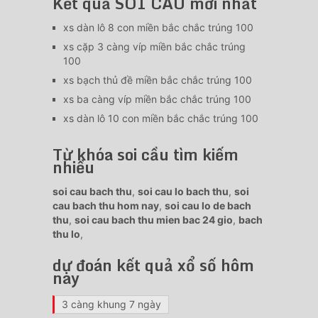
Kết quả SOI CẦU mới nhất
xs dàn lô 8 con miền bắc chắc trúng 100
xs cặp 3 càng víp miền bắc chắc trúng
100
xs bạch thủ đề miền bắc chắc trúng 100
xs ba càng víp miền bắc chắc trúng 100
xs dàn lô 10 con miền bắc chắc trúng 100
Từ khóa soi cầu tìm kiếm
nhiều
soi cau bach thu
,
soi cau lo bach thu
,
soi
cau bach thu hom nay
,
soi cau lo de bach
thu
,
soi cau bach thu mien bac 24 gio
,
bach
thu lo
,
dự đoán kết quả xổ số hôm
nay
3 càng khung 7 ngày