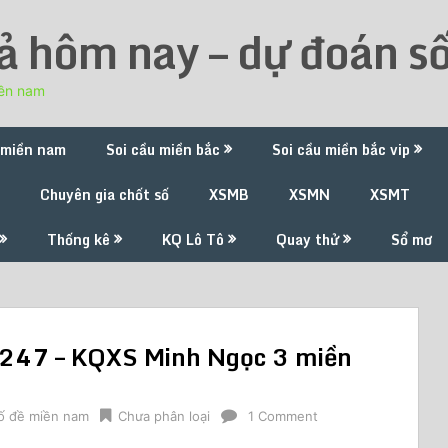
ả hôm nay – dự đoán s
iền nam
ề miền nam
Soi cầu miền bắc
Soi cầu miền bắc vip
Chuyên gia chốt số
XSMB
XSMN
XSMT
Thống kê
KQ Lô Tô
Quay thử
Sổ mơ
c 247 – KQXS Minh Ngọc 3 miền
số đề miền nam
Chưa phân loại
1 Comment