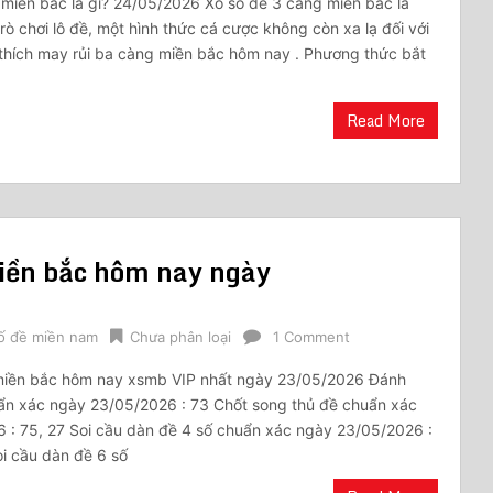
 miền bắc là gì? 24/05/2026 Xổ số đề 3 càng miền bắc là
rò chơi lô đề, một hình thức cá cược không còn xa lạ đối với
 thích may rủi ba càng miền bắc hôm nay . Phương thức bắt
Read More
miền bắc hôm nay ngày
số đề miền nam
Chưa phân loại
1 Comment
miền bắc hôm nay xsmb VIP nhất ngày 23/05/2026 Đánh
ẩn xác ngày 23/05/2026 : 73 Chốt song thủ đề chuẩn xác
 : 75, 27 Soi cầu dàn đề 4 số chuẩn xác ngày 23/05/2026 :
oi cầu dàn đề 6 số