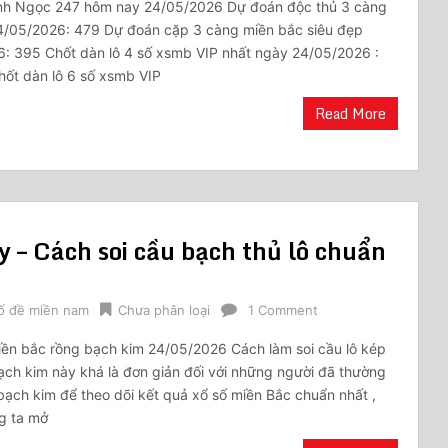
inh Ngọc 247 hôm nay 24/05/2026 Dự đoán độc thủ 3 càng
4/05/2026: 479 Dự đoán cặp 3 càng miền bắc siêu đẹp
: 395 Chốt dàn lô 4 số xsmb VIP nhất ngày 24/05/2026 :
hốt dàn lô 6 số xsmb VIP
Read More
y – Cách soi cầu bạch thủ lô chuẩn
số đề miền nam
Chưa phân loại
1 Comment
miền bắc rồng bạch kim 24/05/2026 Cách làm soi cầu lô kép
ạch kim này khá là đơn giản đối với những người đã thường
ạch kim để theo dõi kết quả xổ số miền Bắc chuẩn nhất ,
g ta mở