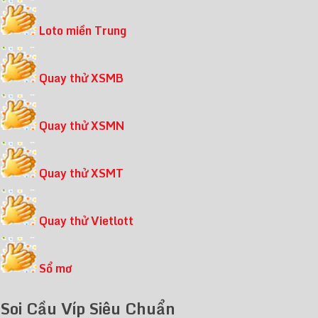
Loto miền Trung
Quay thử XSMB
Quay thử XSMN
Quay thử XSMT
Quay thử Vietlott
Sổ mơ
Soi Cầu Víp Siêu Chuẩn