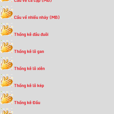
Cầu về cả cặp (MB)
Cầu về nhiều nháy (MB)
Thống kê đầu đuôi
Thống kê lô gan
Thống kê lô xiên
Thống kê lô kép
Thống kê Đầu