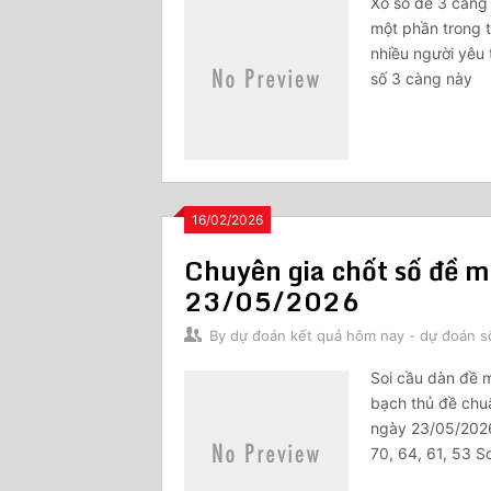
Xổ số đề 3 càng
một phần trong t
nhiều người yêu
số 3 càng này
16/02/2026
Chuyên gia chốt số đề 
23/05/2026
By
dự đoán kết quả hôm nay - dự đoán 
Soi cầu dàn đề 
bạch thủ đề chu
ngày 23/05/2026
70, 64, 61, 53 S