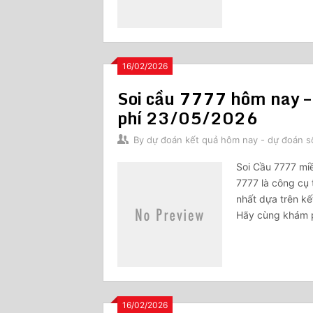
16/02/2026
Soi cầu 7777 hôm nay –
phí 23/05/2026
By
dự đoán kết quả hôm nay - dự đoán 
Soi Cầu 7777 mi
7777 là công cụ 
nhất dựa trên kế
Hãy cùng khám 
16/02/2026