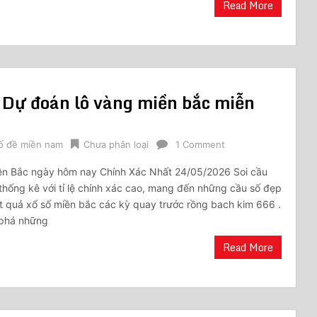
Read More
 Dự đoán lô vàng miền bắc miễn
số đề miền nam
Chưa phân loại
1 Comment
ền Bắc ngày hôm nay Chính Xác Nhất 24/05/2026 Soi cầu
thống kê với tỉ lệ chính xác cao, mang đến những cầu số đẹp
t quả xổ số miền bắc các kỳ quay trước rồng bach kim 666 .
phá những
Read More