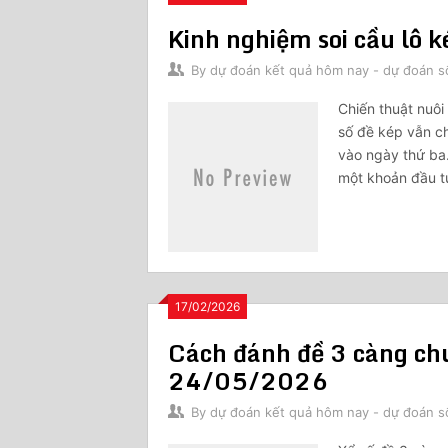
Kinh nghiệm soi cầu lô
By
dự đoán kết quả hôm nay - dự đoán 
Chiến thuật nuô
số đề kép vẫn ch
vào ngày thứ ba.
một khoản đầu t
17/02/2026
Cách đánh đề 3 càng chu
24/05/2026
By
dự đoán kết quả hôm nay - dự đoán 