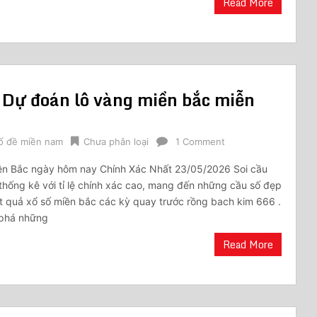
Read More
 Dự đoán lô vàng miền bắc miễn
số đề miền nam
Chưa phân loại
1 Comment
ền Bắc ngày hôm nay Chính Xác Nhất 23/05/2026 Soi cầu
thống kê với tỉ lệ chính xác cao, mang đến những cầu số đẹp
t quả xổ số miền bắc các kỳ quay trước rồng bach kim 666 .
phá những
Read More