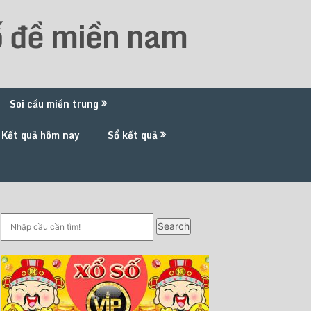
ố đề miền nam
Soi cầu miền trung
Kết quả hôm nay
Sổ kết quả
Search