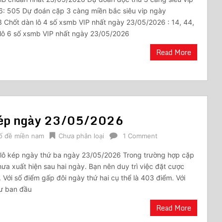
: 505 Dự đoán cặp 3 càng miền bắc siêu vip ngày
 Chốt dàn lô 4 số xsmb VIP nhất ngày 23/05/2026 : 14, 44,
 lô 6 số xsmb VIP nhất ngày 23/05/2026
Read More
 kép ngày 23/05/2026
số đề miền nam
Chưa phân loại
1 Comment
i lô kép ngày thứ ba ngày 23/05/2026 Trong trường hợp cặp
ưa xuất hiện sau hai ngày. Bạn nên duy trì việc đặt cược
 Với số điểm gấp đôi ngày thứ hai cụ thể là 403 điểm. Với
ư ban đầu
Read More