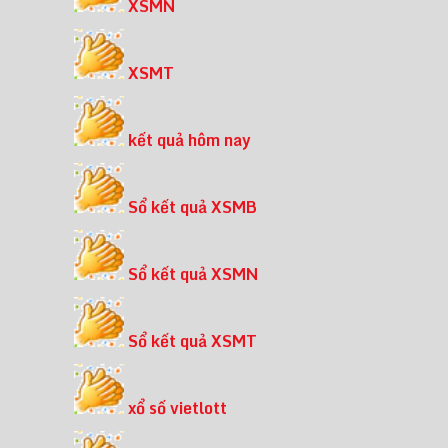
XSMN
XSMT
kết quả hôm nay
Sổ kết quả XSMB
Sổ kết quả XSMN
Sổ kết quả XSMT
xổ số vietlott