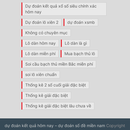
Dự đoán kết quả xổ số siêu chính xác
hôm nay
Dự đoán lô xiên 2
dự đoán xsmb
Không có chuyên mục
Lô dàn hôm nay
Lô dàn là gì
Lô dàn miễn phí
Mua bạch thủ lô
Soi cầu bạch thủ miền Bắc miễn phí
soi lô xiên chuẩn
Thống kê 2 số cuối giải đặc biệt
Thống kê giải đặc biệt
Thống kê giải đặc biệt lâu chưa về
dự đoán kết quả hôm nay – dự đoán số đề miền nam
Copyright