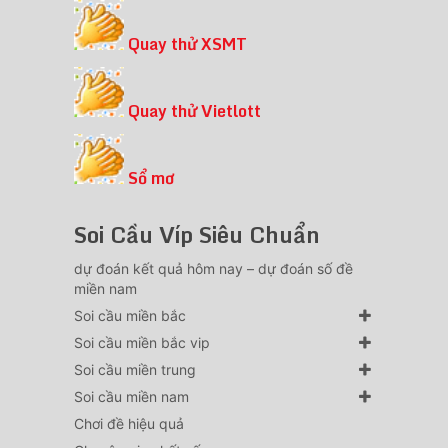
Quay thử XSMT
Quay thử Vietlott
Sổ mơ
Soi Cầu Víp Siêu Chuẩn
dự đoán kết quả hôm nay – dự đoán số đề
miền nam
Soi cầu miền bắc
Soi cầu miền bắc vip
Soi cầu miền trung
Soi cầu miền nam
Chơi đề hiệu quả