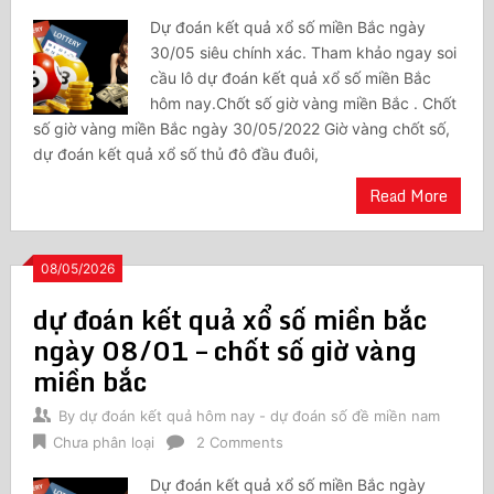
Dự đoán kết quả xổ số miền Bắc ngày
30/05 siêu chính xác. Tham khảo ngay soi
cầu lô dự đoán kết quả xổ số miền Bắc
hôm nay.Chốt số giờ vàng miền Bắc . Chốt
số giờ vàng miền Bắc ngày 30/05/2022 Giờ vàng chốt số,
dự đoán kết quả xổ số thủ đô đầu đuôi,
Read More
08/05/2026
dự đoán kết quả xổ số miền bắc
ngày 08/01 – chốt số giờ vàng
miền bắc
By
dự đoán kết quả hôm nay - dự đoán số đề miền nam
Chưa phân loại
2 Comments
Dự đoán kết quả xổ số miền Bắc ngày