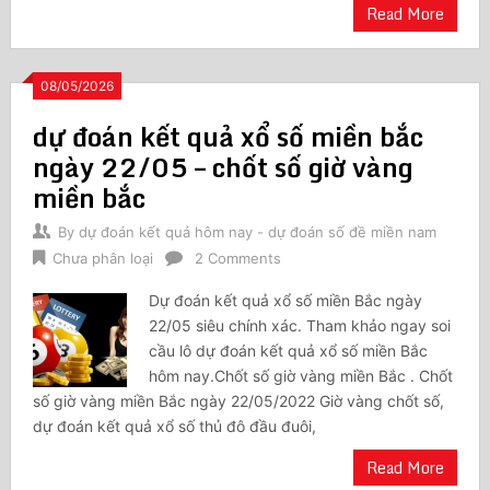
Read More
08/05/2026
dự đoán kết quả xổ số miền bắc
ngày 22/05 – chốt số giờ vàng
miền bắc
By
dự đoán kết quả hôm nay - dự đoán số đề miền nam
Chưa phân loại
2 Comments
Dự đoán kết quả xổ số miền Bắc ngày
22/05 siêu chính xác. Tham khảo ngay soi
cầu lô dự đoán kết quả xổ số miền Bắc
hôm nay.Chốt số giờ vàng miền Bắc . Chốt
số giờ vàng miền Bắc ngày 22/05/2022 Giờ vàng chốt số,
dự đoán kết quả xổ số thủ đô đầu đuôi,
Read More