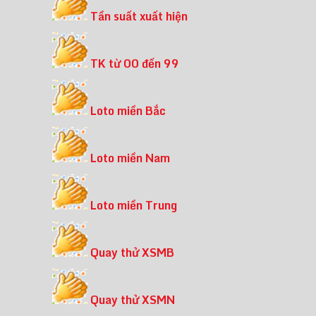
Tần suất xuất hiện
TK từ 00 đến 99
Loto miền Bắc
Loto miền Nam
Loto miền Trung
Quay thử XSMB
Quay thử XSMN