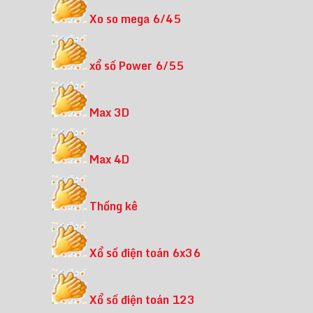
Xo so mega 6/45
xổ số Power 6/55
Max 3D
Max 4D
Thống kê
Xổ số điện toán 6x36
Xổ số điện toán 123