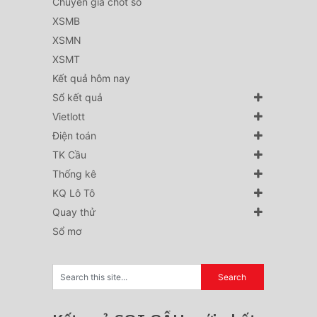
Chuyên gia chốt số
XSMB
XSMN
XSMT
Kết quả hôm nay
Sổ kết quả
Vietlott
Điện toán
TK Cầu
Thống kê
KQ Lô Tô
Quay thử
Sổ mơ