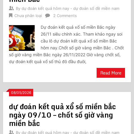
By
dự đoán kết quả hôm nay - dự đoán số đề miền nam
Chưa phân loại
2 Comments
Dự đoán kết quả xổ số miền Bắc ngày
26/11 siêu chính xác. Tham khảo ngay soi
cầu lô dự đoán kết quả xổ số miền Bắc
hôm nay.Chốt số giờ vàng miền Bắc . Chốt
số giờ vàng miền Bắc ngày 26/11/2022 Giờ vàng chốt số,
dự đoán kết quả xổ số thủ đô đầu đuôi,
Read More
08/05/2026
dự đoán kết quả xổ số miền bắc
ngày 09/10 – chốt số giờ vàng
miền bắc
By
dự đoán kết quả hôm nay - dự đoán số đề miền nam