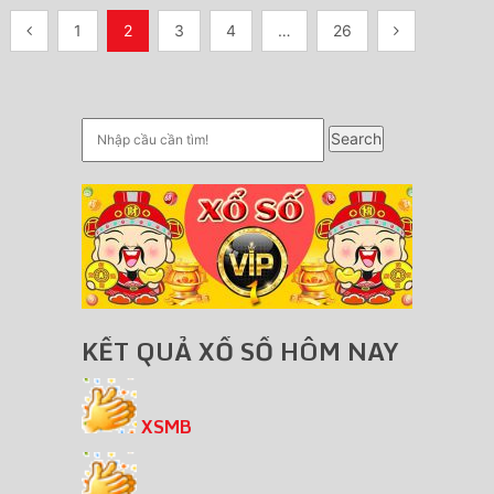
Điều
1
2
3
4
…
26
hướng
bài
viết
Search
KẾT QUẢ XỔ SỐ HÔM NAY
XSMB