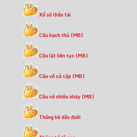
Xổ số thần tài
Cầu bạch thủ (MB)
Cầu lật liên tục (MB)
Cầu về cả cặp (MB)
Cầu về nhiều nháy (MB)
Thống kê đầu đuôi