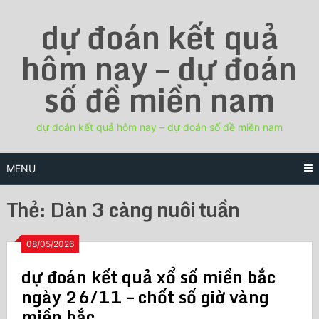
Skip
dự đoán kết quả
to
content
hôm nay – dự đoán
số đề miền nam
dự đoán kết quả hôm nay – dự đoán số đề miền nam
MENU
Thẻ:
Dàn 3 càng nuôi tuần
08/05/2026
dự đoán kết quả xổ số miền bắc
ngày 26/11 – chốt số giờ vàng
miền bắc