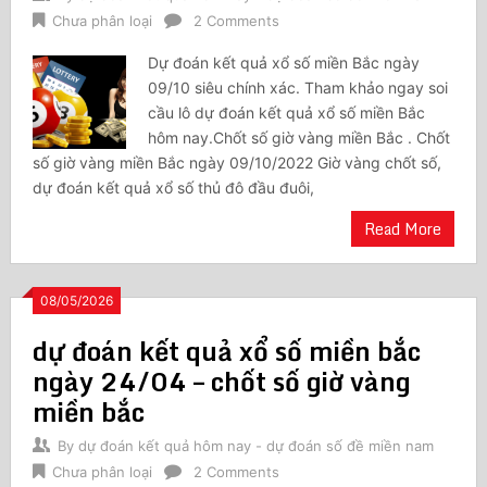
Chưa phân loại
2 Comments
Dự đoán kết quả xổ số miền Bắc ngày
09/10 siêu chính xác. Tham khảo ngay soi
cầu lô dự đoán kết quả xổ số miền Bắc
hôm nay.Chốt số giờ vàng miền Bắc . Chốt
số giờ vàng miền Bắc ngày 09/10/2022 Giờ vàng chốt số,
dự đoán kết quả xổ số thủ đô đầu đuôi,
Read More
08/05/2026
dự đoán kết quả xổ số miền bắc
ngày 24/04 – chốt số giờ vàng
miền bắc
By
dự đoán kết quả hôm nay - dự đoán số đề miền nam
Chưa phân loại
2 Comments