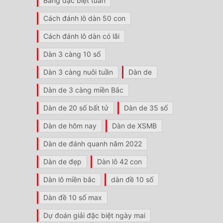
Bảng đặc biệt tuần
Cách đánh lô dàn 50 con
Cách đánh lô dàn có lãi
Dàn 3 càng 10 số
Dàn 3 càng nuôi tuần
Dàn de
Dàn de 3 càng miền Bắc
Dàn de 20 số bất tử
Dàn de 35 số
Dàn de hôm nay
Dàn de XSMB
Dàn de đánh quanh năm 2022
Dàn de đẹp
Dàn lô 42 con
Dàn lô miền bắc
dàn đề 10 số
Dàn đề 10 số max
Dự đoán giải đặc biệt ngày mai