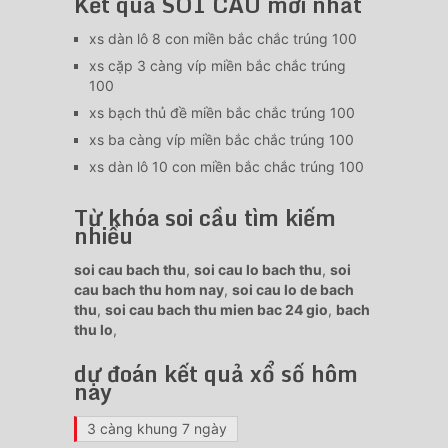
Kết quả SOI CẦU mới nhất
xs dàn lô 8 con miền bắc chắc trúng 100
xs cặp 3 càng víp miền bắc chắc trúng
100
xs bạch thủ đề miền bắc chắc trúng 100
xs ba càng víp miền bắc chắc trúng 100
xs dàn lô 10 con miền bắc chắc trúng 100
Từ khóa soi cầu tìm kiếm
nhiều
soi cau bach thu
,
soi cau lo bach thu
,
soi
cau bach thu hom nay
,
soi cau lo de bach
thu
,
soi cau bach thu mien bac 24 gio
,
bach
thu lo
,
dự đoán kết quả xổ số hôm
nay
3 càng khung 7 ngày