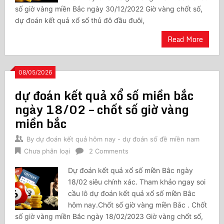
số giờ vàng miền Bắc ngày 30/12/2022 Giờ vàng chốt số,
dự đoán kết quả xổ số thủ đô đầu đuôi,
Read More
08/05/2026
dự đoán kết quả xổ số miền bắc
ngày 18/02 – chốt số giờ vàng
miền bắc
By
dự đoán kết quả hôm nay - dự đoán số đề miền nam
Chưa phân loại
2 Comments
Dự đoán kết quả xổ số miền Bắc ngày
18/02 siêu chính xác. Tham khảo ngay soi
cầu lô dự đoán kết quả xổ số miền Bắc
hôm nay.Chốt số giờ vàng miền Bắc . Chốt
số giờ vàng miền Bắc ngày 18/02/2023 Giờ vàng chốt số,