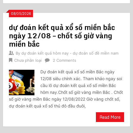
08/05/2026
dự đoán kết quả xổ số miền bắc
ngày 12/08 – chốt số giờ vàng
miền bắc
By
dự đoán kết quả hôm nay - dự đoán số đề miền nam
Chưa phân loại
2 Comments
Dự đoán kết quả xổ số miền Bắc ngày
12/08 siêu chính xác. Tham khảo ngay soi
cầu lô dự đoán kết quả xổ số miền Bắc
hôm nay.Chốt số giờ vàng miền Bắc . Chốt
số giờ vàng miền Bắc ngày 12/08/2022 Giờ vàng chốt số,
dự đoán kết quả xổ số thủ đô đầu đuôi,
Read More