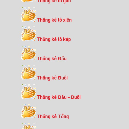
Thống kê lô gan
Thống kê lô xiên
Thống kê lô kép
Thống kê Đầu
Thống kê Đuôi
Thống kê Đầu – Đuôi
Thống kê Tổng