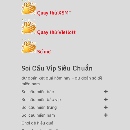
Quay thử XSMT
Quay thử Vietlott
Sổ mơ
Soi Cầu Víp Siêu Chuẩn
dự đoán kết quả hôm nay – dự đoán số đề
miền nam
Soi cầu miền bắc
Soi cầu miền bắc vip
Soi cầu miền trung
Soi cầu miền nam
Chơi đề hiệu quả