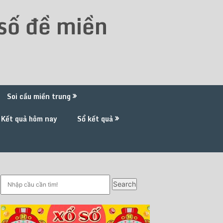
số đề miền
Soi cầu miền trung
Kết quả hôm nay
Sổ kết quả
Search