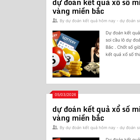
dự đoán kết quả xổ số m
vàng miền bắc
By
dự đoán kết quả hôm nay - dự đoán 
Dự đoán kết quả
soi cầu lô dự đo
Bắc . Chốt số g
kết quả xổ số th
05/03/2026
dự đoán kết quả xổ số m
vàng miền bắc
By
dự đoán kết quả hôm nay - dự đoán 
Dự đoán kết quả