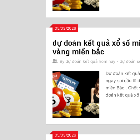
05/03/2026
dự đoán kết quả xổ số m
vàng miền bắc
By
dự đoán kết quả hôm nay - dự đoán 
Dự đoán kết quả
ngay soi cầu lô
miền Bắc . Chốt
đoán kết quả xổ 
05/03/2026