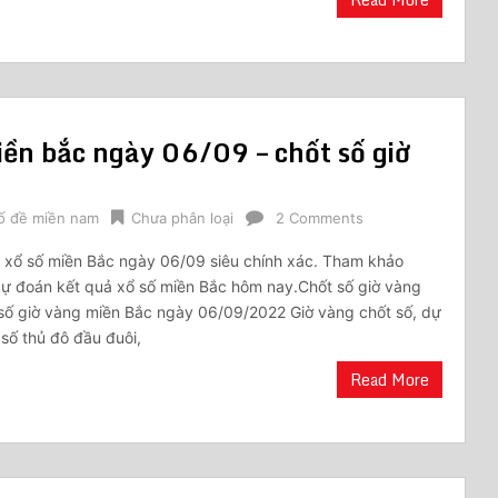
iền bắc ngày 06/09 – chốt số giờ
số đề miền nam
Chưa phân loại
2 Comments
 xổ số miền Bắc ngày 06/09 siêu chính xác. Tham khảo
 dự đoán kết quả xổ số miền Bắc hôm nay.Chốt số giờ vàng
 số giờ vàng miền Bắc ngày 06/09/2022 Giờ vàng chốt số, dự
số thủ đô đầu đuôi,
Read More