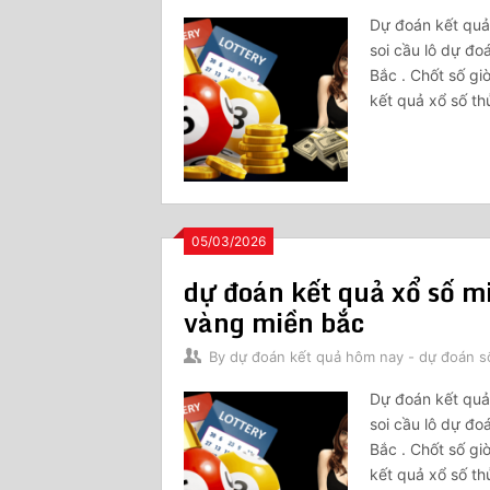
Dự đoán kết quả
soi cầu lô dự đo
Bắc . Chốt số g
kết quả xổ số th
05/03/2026
dự đoán kết quả xổ số m
vàng miền bắc
By
dự đoán kết quả hôm nay - dự đoán 
Dự đoán kết quả
soi cầu lô dự đo
Bắc . Chốt số g
kết quả xổ số th