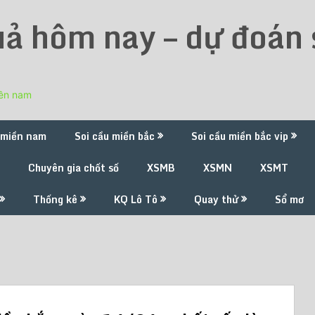
uả hôm nay – dự đoán 
iền nam
ề miền nam
Soi cầu miền bắc
Soi cầu miền bắc vip
Chuyên gia chốt số
XSMB
XSMN
XSMT
Thống kê
KQ Lô Tô
Quay thử
Sổ mơ