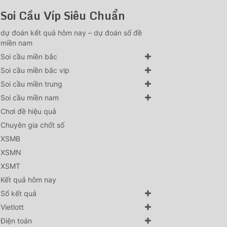
Soi Cầu Víp Siêu Chuẩn
dự đoán kết quả hôm nay – dự đoán số đề
miền nam
Soi cầu miền bắc
Soi cầu miền bắc vip
Soi cầu miền trung
Soi cầu miền nam
Chơi đề hiệu quả
Chuyên gia chốt số
XSMB
XSMN
XSMT
Kết quả hôm nay
Sổ kết quả
Vietlott
Điện toán