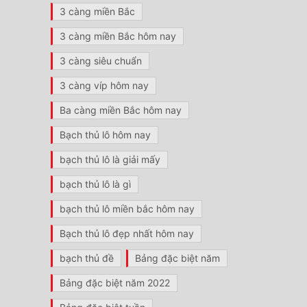
3 càng miền Bắc
3 càng miền Bắc hôm nay
3 càng siêu chuẩn
3 càng víp hôm nay
Ba càng miền Bắc hôm nay
Bạch thủ lô hôm nay
bạch thủ lô là giải mấy
bạch thủ lô là gì
bạch thủ lô miền bắc hôm nay
Bạch thủ lô đẹp nhất hôm nay
bạch thủ đề
Bảng đặc biệt năm
Bảng đặc biệt năm 2022