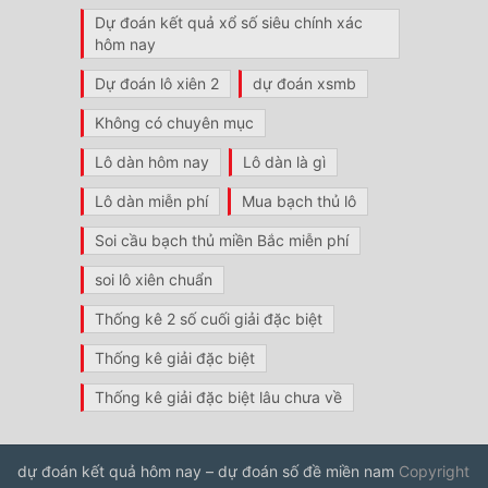
Dự đoán kết quả xổ số siêu chính xác
hôm nay
Dự đoán lô xiên 2
dự đoán xsmb
Không có chuyên mục
Lô dàn hôm nay
Lô dàn là gì
Lô dàn miễn phí
Mua bạch thủ lô
Soi cầu bạch thủ miền Bắc miễn phí
soi lô xiên chuẩn
Thống kê 2 số cuối giải đặc biệt
Thống kê giải đặc biệt
Thống kê giải đặc biệt lâu chưa về
dự đoán kết quả hôm nay – dự đoán số đề miền nam
Copyright