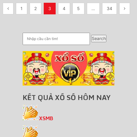
Điều
1
2
3
4
5
…
34
hướng
bài
viết
Search
KẾT QUẢ XỔ SỐ HÔM NAY
XSMB