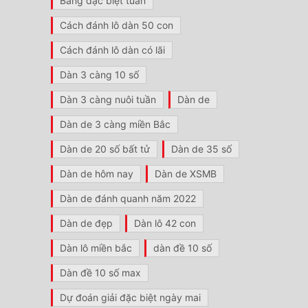
Bảng đặc biệt tuần
Cách đánh lô dàn 50 con
Cách đánh lô dàn có lãi
Dàn 3 càng 10 số
Dàn 3 càng nuôi tuần
Dàn de
Dàn de 3 càng miền Bắc
Dàn de 20 số bất tử
Dàn de 35 số
Dàn de hôm nay
Dàn de XSMB
Dàn de đánh quanh năm 2022
Dàn de đẹp
Dàn lô 42 con
Dàn lô miền bắc
dàn đề 10 số
Dàn đề 10 số max
Dự đoán giải đặc biệt ngày mai