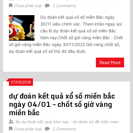
Chưa phân loại
2 Comments
Dự đoán kết quả xổ số miền Bắc ngày
30/11 siêu chính xác. Tham khảo ngay soi
cầu lô dự đoán kết quả xổ số miền Bắc
hôm nay.Chốt số giờ vàng miền Bắc . Chốt
số giờ vàng miền Bắc ngày 30/11/2022 Giờ vàng chốt số,
dự đoán kết quả xổ số thủ đô đầu đuôi,
Read More
07/05/2026
dự đoán kết quả xổ số miền bắc
ngày 04/01 – chốt số giờ vàng
miền bắc
By
dự đoán kết quả hôm nay - dự đoán số đề miền nam
Chưa phân loại
2 Comments