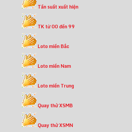
Tần suất xuất hiện
TK từ 00 đến 99
Loto miền Bắc
Loto miền Nam
Loto miền Trung
Quay thử XSMB
Quay thử XSMN