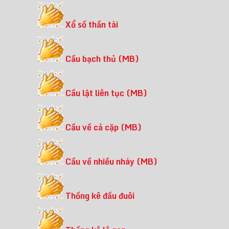
Xổ số thần tài
Cầu bạch thủ (MB)
Cầu lật liên tục (MB)
Cầu về cả cặp (MB)
Cầu về nhiều nháy (MB)
Thống kê đầu đuôi