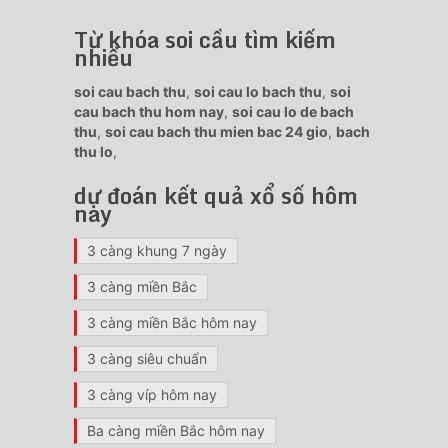
Từ khóa soi cầu tìm kiếm
nhiều
soi cau bach thu
,
soi cau lo bach thu
,
soi
cau bach thu hom nay
,
soi cau lo de bach
thu
,
soi cau bach thu mien bac 24 gio
,
bach
thu lo
,
dự đoán kết quả xổ số hôm
nay
3 càng khung 7 ngày
3 càng miền Bắc
3 càng miền Bắc hôm nay
3 càng siêu chuẩn
3 càng víp hôm nay
Ba càng miền Bắc hôm nay