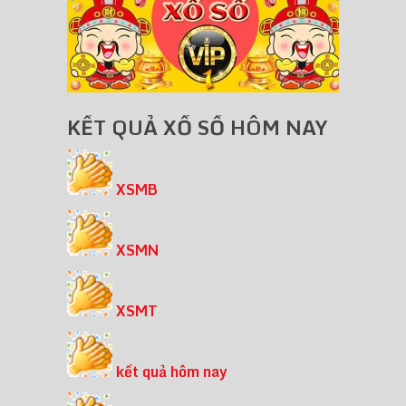
KẾT QUẢ XỔ SỐ HÔM NAY
XSMB
XSMN
XSMT
kết quả hôm nay