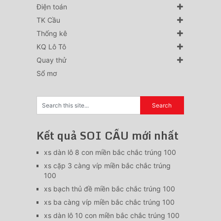
Điện toán
TK Cầu
Thống kê
KQ Lô Tô
Quay thử
Sổ mơ
Kết quả SOI CẦU mới nhất
xs dàn lô 8 con miền bắc chắc trúng 100
xs cặp 3 càng víp miền bắc chắc trúng
100
xs bạch thủ đề miền bắc chắc trúng 100
xs ba càng víp miền bắc chắc trúng 100
xs dàn lô 10 con miền bắc chắc trúng 100