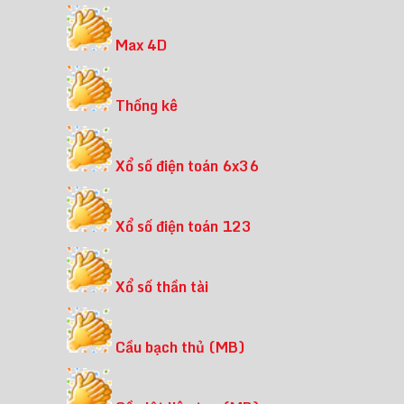
Max 4D
Thống kê
Xổ số điện toán 6x36
Xổ số điện toán 123
Xổ số thần tài
Cầu bạch thủ (MB)