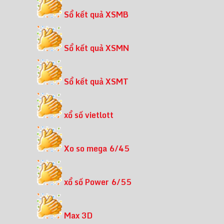
Sổ kết quả XSMB
Sổ kết quả XSMN
Sổ kết quả XSMT
xổ số vietlott
Xo so mega 6/45
xổ số Power 6/55
Max 3D