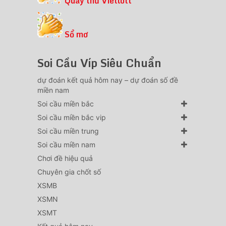
Quay thử Vietlott
Sổ mơ
Soi Cầu Víp Siêu Chuẩn
dự đoán kết quả hôm nay – dự đoán số đề
miền nam
Soi cầu miền bắc
Soi cầu miền bắc vip
Soi cầu miền trung
Soi cầu miền nam
Chơi đề hiệu quả
Chuyên gia chốt số
XSMB
XSMN
XSMT