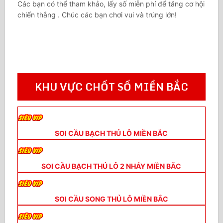
Các bạn có thể tham khảo, lấy số miễn phí để tăng cơ hội
chiến thắng . Chúc các bạn chơi vui và trúng lớn!
KHU VỰC CHỐT SỐ MIỀN BẮC
SOI CẦU BẠCH THỦ LÔ MIỀN BẮC
SOI CẦU BẠCH THỦ LÔ 2 NHÁY MIỀN BẮC
SOI CẦU SONG THỦ LÔ MIỀN BẮC