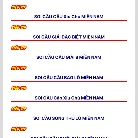
SOI CẦU CẦU Xỉu Chủ MIỀN NAM
SOI CẦU GIẢI ĐẶC BIỆT MIỀN NAM
SOI CẦU CẦU GIẢI 8 MIỀN NAM
SOI CẦU CẦU BAO LÔ MIỀN NAM
SOI CẦU Cặp Xỉu Chủ MIỀN NAM
SOI CẦU SONG THỦ LÔ MIỀN NAM