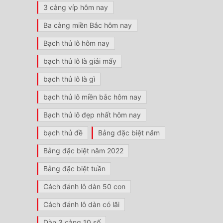
3 càng víp hôm nay
Ba càng miền Bắc hôm nay
Bạch thủ lô hôm nay
bạch thủ lô là giải mấy
bạch thủ lô là gì
bạch thủ lô miền bắc hôm nay
Bạch thủ lô đẹp nhất hôm nay
bạch thủ đề
Bảng đặc biệt năm
Bảng đặc biệt năm 2022
Bảng đặc biệt tuần
Cách đánh lô dàn 50 con
Cách đánh lô dàn có lãi
Dàn 3 càng 10 số