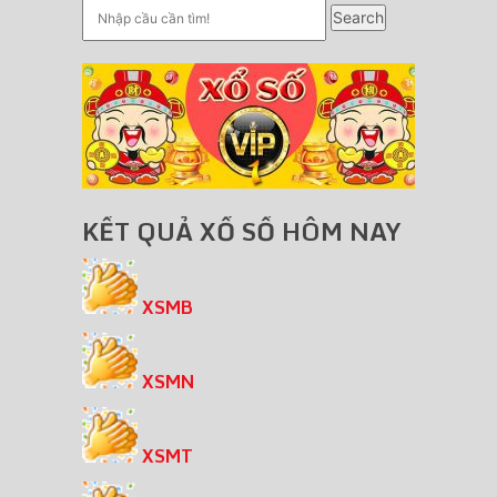
Search
KẾT QUẢ XỔ SỐ HÔM NAY
XSMB
XSMN
XSMT