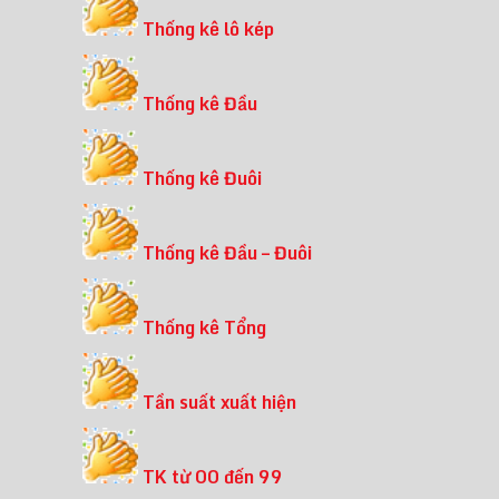
Thống kê lô kép
Thống kê Đầu
Thống kê Đuôi
Thống kê Đầu – Đuôi
Thống kê Tổng
Tần suất xuất hiện
TK từ 00 đến 99