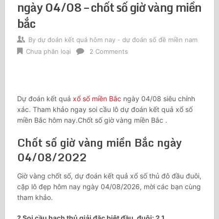
ngày 04/08 – chốt số giờ vàng miền
bắc
By
dự đoán kết quả hôm nay - dự đoán số đề miền nam
Chưa phân loại
2 Comments
Dự đoán kết quả
xổ số miền Bắc
ngày 04/08 siêu chính
xác. Tham khảo ngay soi cầu lô dự đoán kết quả xổ số
miền Bắc hôm nay.Chốt số giờ vàng miền Bắc .
Chốt số giờ vàng miền Bắc ngày
04/08/202
2
Giờ vàng chốt số, dự đoán kết quả xổ số thủ đô đầu đuôi,
cặp lô đẹp hôm nay ngày 04/08/2026, mời các bạn cùng
tham khảo.
? Soi cầu bạch thủ giải đặc biệt đầu, đuôi: 2,1