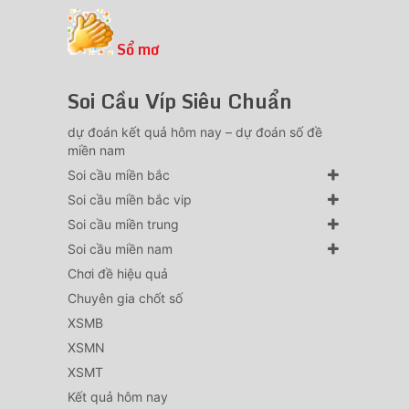
Sổ mơ
Soi Cầu Víp Siêu Chuẩn
dự đoán kết quả hôm nay – dự đoán số đề
miền nam
Soi cầu miền bắc
Soi cầu miền bắc vip
Soi cầu miền trung
Soi cầu miền nam
Chơi đề hiệu quả
Chuyên gia chốt số
XSMB
XSMN
XSMT
Kết quả hôm nay