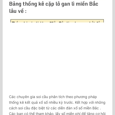
Bảng thống kê cặp lô gan lì miền Bắc
lâu về :
Các chuyên gia soi cầu phân tích theo phương pháp
thống kê kết quả xổ số nhiều kỳ trước. Kết hợp với những
cách soi cầu đặc biệt từ các diễn đàn xổ số miền Bắc .
Các bạn có thể tham khảo, lấy số miễn phí để tăng cơ hội