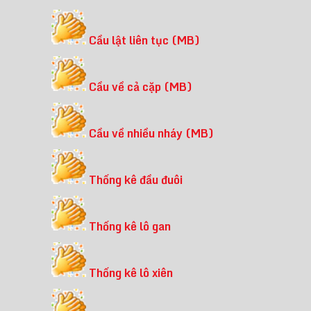
Cầu lật liên tục (MB)
Cầu về cả cặp (MB)
Cầu về nhiều nháy (MB)
Thống kê đầu đuôi
Thống kê lô gan
Thống kê lô xiên