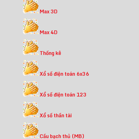
Max 3D
Max 4D
Thống kê
Xổ số điện toán 6x36
Xổ số điện toán 123
Xổ số thần tài
Cầu bạch thủ (MB)