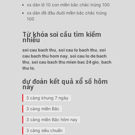
xs dàn lô 10 con miền bắc chắc trúng 100
xs dàn đề đầu đuôi miền bắc chắc trúng
100
Từ khóa soi cầu tìm kiếm
nhiều
soi cau bach thu
,
soi cau lo bach thu
,
soi
cau bach thu hom nay
,
soi cau lo de bach
thu
,
soi cau bach thu mien bac 24 gio
,
bach
thu lo
,
dự đoán kết quả xổ số hôm
nay
3 càng khung 7 ngày
3 càng miền Bắc
3 càng miền Bắc hôm nay
3 càng siêu chuẩn