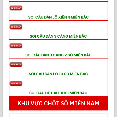
SOI CẦU DÀN LÔ XIÊN 4 MIỀN BẮC
SOI CẦU DÀN 3 CÀNG MIỀN BẮC
SOI CẦU DÀN 3 CÀNG 2 SỐ MIỀN BẮC
SOI CẦU DÀN LÔ 10 SỐ MIỀN BẮC
SOI CẦU ĐỀ ĐẦU ĐUÔI MIỀN BẮC
KHU VỰC CHỐT SỐ MIỀN NAM