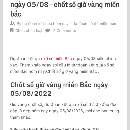
ngày 05/08 – chốt số giờ vàng miền
bắc
By
dự đoán kết quả hôm nay - dự đoán số đề miền nam
Chưa phân loại
2 Comments
Dự đoán kết quả
xổ số miền Bắc
ngày 05/08 siêu chính
xác. Tham khảo ngay soi cầu lô dự đoán kết quả xổ số
miền Bắc hôm nay.Chốt số giờ vàng miền Bắc .
Chốt số giờ vàng miền Bắc ngày
05/08/202
2
Giờ vàng chốt số, dự đoán kết quả xổ số thủ đô đầu đuôi,
cặp lô đẹp hôm nay ngày 05/08/2026, mời các bạn cùng
tham khảo.
? Soi cầu bạch thủ giải đặc biệt đầu, đuôi: 4,6