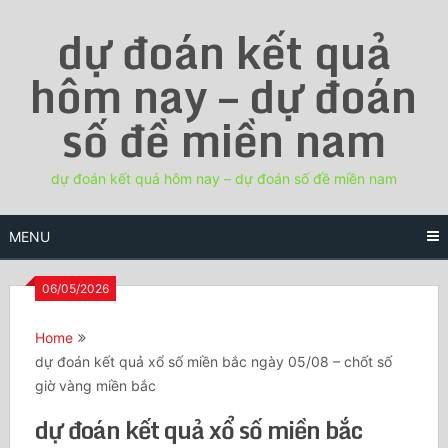
Skip
dự đoán kết quả
to
content
hôm nay – dự đoán
số đề miền nam
dự đoán kết quả hôm nay – dự đoán số đề miền nam
MENU
06/05/2026
Home
dự đoán kết quả xổ số miền bắc ngày 05/08 – chốt số
giờ vàng miền bắc
dự đoán kết quả xổ số miền bắc