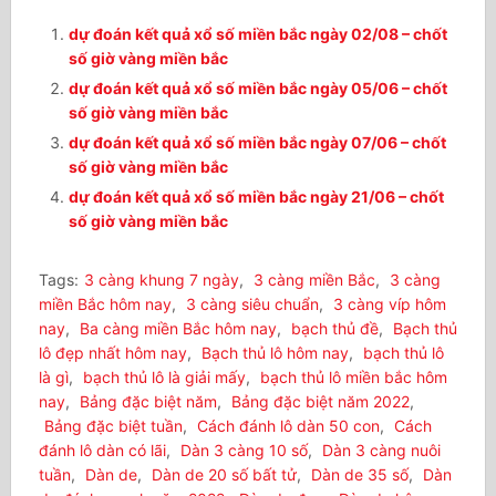
dự đoán kết quả xổ số miền bắc ngày 02/08 – chốt
số giờ vàng miền bắc
dự đoán kết quả xổ số miền bắc ngày 05/06 – chốt
số giờ vàng miền bắc
dự đoán kết quả xổ số miền bắc ngày 07/06 – chốt
số giờ vàng miền bắc
dự đoán kết quả xổ số miền bắc ngày 21/06 – chốt
số giờ vàng miền bắc
Tags:
3 càng khung 7 ngày
,
3 càng miền Bắc
,
3 càng
miền Bắc hôm nay
,
3 càng siêu chuẩn
,
3 càng víp hôm
nay
,
Ba càng miền Bắc hôm nay
,
bạch thủ đề
,
Bạch thủ
lô đẹp nhất hôm nay
,
Bạch thủ lô hôm nay
,
bạch thủ lô
là gì
,
bạch thủ lô là giải mấy
,
bạch thủ lô miền bắc hôm
nay
,
Bảng đặc biệt năm
,
Bảng đặc biệt năm 2022
,
Bảng đặc biệt tuần
,
Cách đánh lô dàn 50 con
,
Cách
đánh lô dàn có lãi
,
Dàn 3 càng 10 số
,
Dàn 3 càng nuôi
tuần
,
Dàn de
,
Dàn de 20 số bất tử
,
Dàn de 35 số
,
Dàn