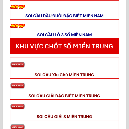
SOI CẦU ĐẦU ĐUÔI ĐẶC BIỆT MIỀN NAM
SOI CẦU LÔ 3 SỐ MIỀN NAM
KHU VỰC CHỐT SỐ MIỀN TRUNG
SOI CẦU Xỉu Chủ MIỀN TRUNG
SOI CẦU GIẢI ĐẶC BIỆT MIỀN TRUNG
SOI CẦU GIẢI 8 MIỀN TRUNG