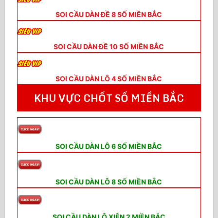
SOI CẦU DÀN ĐỀ 8 SỐ MIỀN BẮC
SOI CẦU DÀN ĐỀ 10 SỐ MIỀN BẮC
SOI CẦU DÀN LÔ 4 SỐ MIỀN BẮC
KHU VỰC CHỐT SỐ MIỀN BẮC
SOI CẦU DÀN LÔ 6 SỐ MIỀN BẮC
SOI CẦU DÀN LÔ 8 SỐ MIỀN BẮC
SOI CẦU DÀN LÔ XIÊN 2 MIỀN BẮC