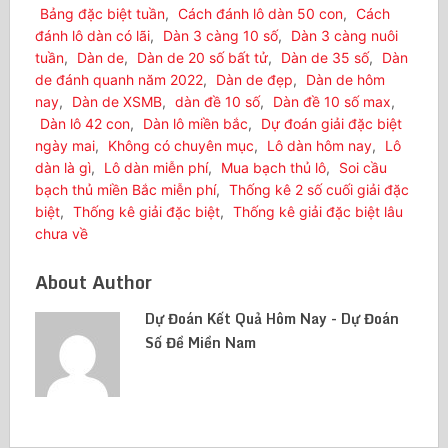
Bảng đặc biệt tuần
,
Cách đánh lô dàn 50 con
,
Cách
đánh lô dàn có lãi
,
Dàn 3 càng 10 số
,
Dàn 3 càng nuôi
tuần
,
Dàn de
,
Dàn de 20 số bất tử
,
Dàn de 35 số
,
Dàn
de đánh quanh năm 2022
,
Dàn de đẹp
,
Dàn de hôm
nay
,
Dàn de XSMB
,
dàn đề 10 số
,
Dàn đề 10 số max
,
Dàn lô 42 con
,
Dàn lô miền bắc
,
Dự đoán giải đặc biệt
ngày mai
,
Không có chuyên mục
,
Lô dàn hôm nay
,
Lô
dàn là gì
,
Lô dàn miễn phí
,
Mua bạch thủ lô
,
Soi cầu
bạch thủ miền Bắc miễn phí
,
Thống kê 2 số cuối giải đặc
biệt
,
Thống kê giải đặc biệt
,
Thống kê giải đặc biệt lâu
chưa về
About Author
Dự Đoán Kết Quả Hôm Nay - Dự Đoán
Số Đề Miền Nam