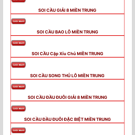
SOI CẦU GIẢI 8 MIỀN TRUNG
SOI CẦU BAO LÔ MIỀN TRUNG
SOI CẦU Cặp Xỉu Chủ MIỀN TRUNG
SOI CẦU SONG THỦ LÔ MIỀN TRUNG
SOI CẦU ĐẦU ĐUÔI GIẢI 8 MIỀN TRUNG
SOI CẦU ĐẦU ĐUÔI ĐẶC BIỆT MIỀN TRUNG