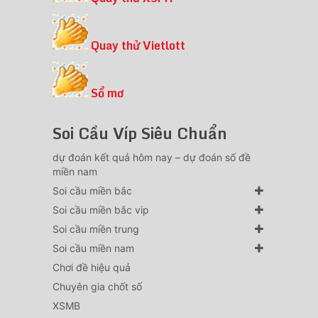
Quay thử Vietlott
Sổ mơ
Soi Cầu Víp Siêu Chuẩn
dự đoán kết quả hôm nay – dự đoán số đề
miền nam
Soi cầu miền bắc
Soi cầu miền bắc vip
Soi cầu miền trung
Soi cầu miền nam
Chơi đề hiệu quả
Chuyên gia chốt số
XSMB