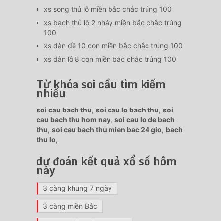
xs song thủ lô miền bắc chắc trúng 100
xs bạch thủ lô 2 nháy miền bắc chắc trúng
100
xs dàn đề 10 con miền bắc chắc trúng 100
xs dàn lô 8 con miền bắc chắc trúng 100
Từ khóa soi cầu tìm kiếm
nhiều
soi cau bach thu
,
soi cau lo bach thu
,
soi
cau bach thu hom nay
,
soi cau lo de bach
thu
,
soi cau bach thu mien bac 24 gio
,
bach
thu lo
,
dự đoán kết quả xổ số hôm
nay
3 càng khung 7 ngày
3 càng miền Bắc