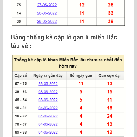
Bảng thống kê cặp lô gan lì miền Bắc
lâu về :