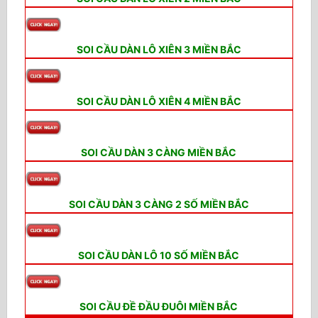
SOI CẦU DÀN LÔ XIÊN 3 MIỀN BẮC
SOI CẦU DÀN LÔ XIÊN 4 MIỀN BẮC
SOI CẦU DÀN 3 CÀNG MIỀN BẮC
SOI CẦU DÀN 3 CÀNG 2 SỐ MIỀN BẮC
SOI CẦU DÀN LÔ 10 SỐ MIỀN BẮC
SOI CẦU ĐỀ ĐẦU ĐUÔI MIỀN BẮC