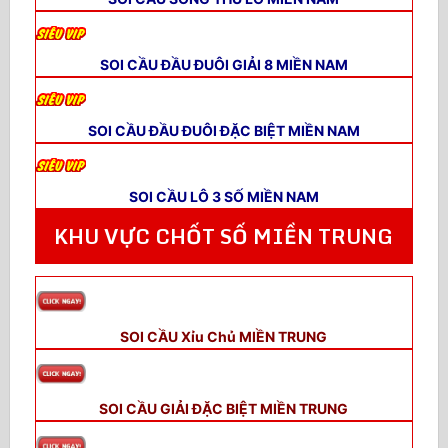
SOI CẦU ĐẦU ĐUÔI GIẢI 8 MIỀN NAM
SOI CẦU ĐẦU ĐUÔI ĐẶC BIỆT MIỀN NAM
SOI CẦU LÔ 3 SỐ MIỀN NAM
KHU VỰC CHỐT SỐ MIỀN TRUNG
SOI CẦU Xỉu Chủ MIỀN TRUNG
SOI CẦU GIẢI ĐẶC BIỆT MIỀN TRUNG