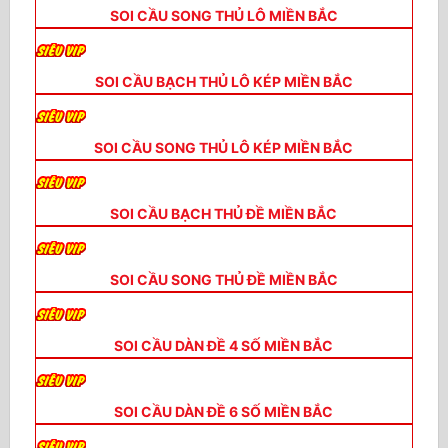
SOI CẦU SONG THỦ LÔ MIỀN BẮC
SOI CẦU BẠCH THỦ LÔ KÉP MIỀN BẮC
SOI CẦU SONG THỦ LÔ KÉP MIỀN BẮC
SOI CẦU BẠCH THỦ ĐỀ MIỀN BẮC
SOI CẦU SONG THỦ ĐỀ MIỀN BẮC
SOI CẦU DÀN ĐỀ 4 SỐ MIỀN BẮC
SOI CẦU DÀN ĐỀ 6 SỐ MIỀN BẮC