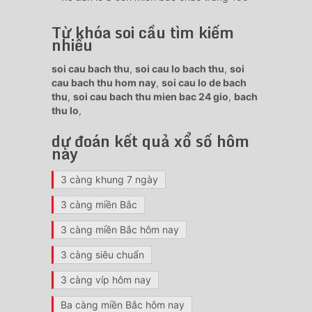
Từ khóa soi cầu tìm kiếm
nhiều
soi cau bach thu
,
soi cau lo bach thu
,
soi
cau bach thu hom nay
,
soi cau lo de bach
thu
,
soi cau bach thu mien bac 24 gio
,
bach
thu lo
,
dự đoán kết quả xổ số hôm
nay
3 càng khung 7 ngày
3 càng miền Bắc
3 càng miền Bắc hôm nay
3 càng siêu chuẩn
3 càng víp hôm nay
Ba càng miền Bắc hôm nay