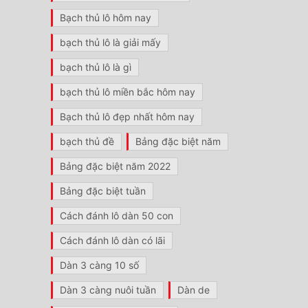
Bạch thủ lô hôm nay
bạch thủ lô là giải mấy
bạch thủ lô là gì
bạch thủ lô miền bắc hôm nay
Bạch thủ lô đẹp nhất hôm nay
bạch thủ đề
Bảng đặc biệt năm
Bảng đặc biệt năm 2022
Bảng đặc biệt tuần
Cách đánh lô dàn 50 con
Cách đánh lô dàn có lãi
Dàn 3 càng 10 số
Dàn 3 càng nuôi tuần
Dàn de