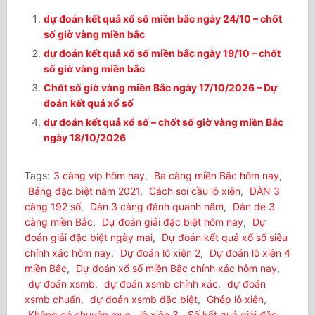
dự đoán kết quả xổ số miền bắc ngày 24/10 – chốt
số giờ vàng miền bắc
dự đoán kết quả xổ số miền bắc ngày 19/10 – chốt
số giờ vàng miền bắc
Chốt số giờ vàng miền Bắc ngày 17/10/2026 – Dự
đoán kết quả xổ số
dự đoán kết quả xổ số – chốt số giờ vàng miền Bắc
ngày 18/10/2026
Tags:
3 càng víp hôm nay
,
Ba càng miền Bắc hôm nay
,
Bảng đặc biệt năm 2021
,
Cách soi cầu lô xiên
,
DÀN 3
càng 192 số
,
Dàn 3 càng đánh quanh năm
,
Dàn de 3
càng miền Bắc
,
Dự đoán giải đặc biệt hôm nay
,
Dự
đoán giải đặc biệt ngày mai
,
Dự đoán kết quả xổ số siêu
chính xác hôm nay
,
Dự đoán lô xiên 2
,
Dự đoán lô xiên 4
miền Bắc
,
Dự đoán xổ số miền Bắc chính xác hôm nay
,
dự đoán xsmb
,
dự đoán xsmb chính xác
,
dự đoán
xsmb chuẩn
,
dự đoán xsmb đặc biệt
,
Ghép lô xiên
,
Không có chuyên mục
,
lô xiên 3
,
Số kết quả giải đặc