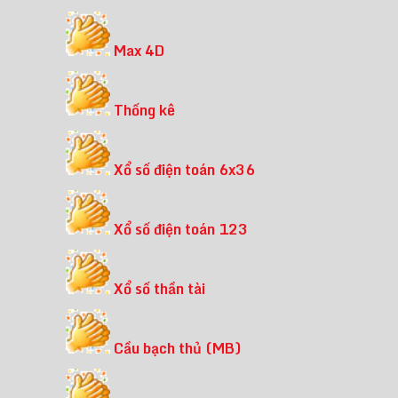
Max 4D
Thống kê
Xổ số điện toán 6x36
Xổ số điện toán 123
Xổ số thần tài
Cầu bạch thủ (MB)