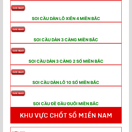
SOI CẦU DÀN LÔ XIÊN 4 MIỀN BẮC
SOI CẦU DÀN 3 CÀNG MIỀN BẮC
SOI CẦU DÀN 3 CÀNG 2 SỐ MIỀN BẮC
SOI CẦU DÀN LÔ 10 SỐ MIỀN BẮC
SOI CẦU ĐỀ ĐẦU ĐUÔI MIỀN BẮC
KHU VỰC CHỐT SỐ MIỀN NAM