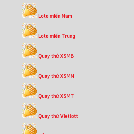
Loto miền Nam
Loto miền Trung
Quay thử XSMB
Quay thử XSMN
Quay thử XSMT
Quay thử Vietlott