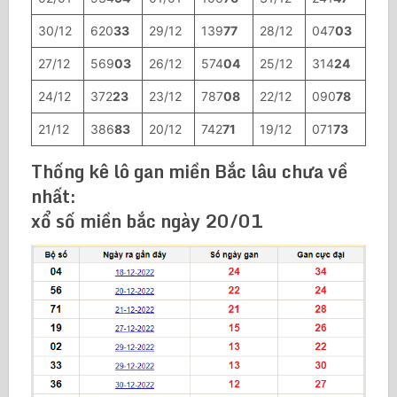
30/12
620
33
29/12
139
77
28/12
047
03
27/12
569
03
26/12
574
04
25/12
314
24
24/12
372
23
23/12
787
08
22/12
090
78
21/12
386
83
20/12
742
71
19/12
071
73
Thống kê lô gan miền Bắc lâu chưa về
nhất:
xổ số miền bắc ngày 20/01