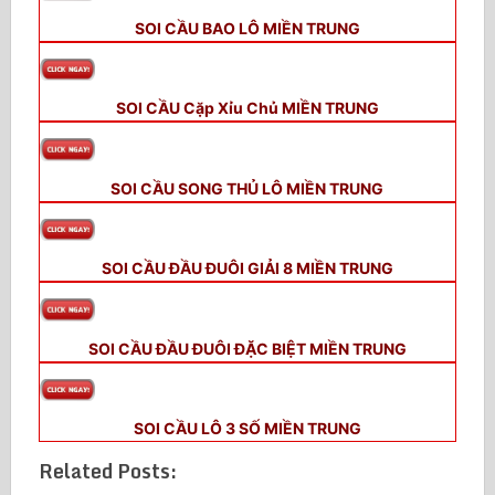
SOI CẦU BAO LÔ MIỀN TRUNG
SOI CẦU Cặp Xỉu Chủ MIỀN TRUNG
SOI CẦU SONG THỦ LÔ MIỀN TRUNG
SOI CẦU ĐẦU ĐUÔI GIẢI 8 MIỀN TRUNG
SOI CẦU ĐẦU ĐUÔI ĐẶC BIỆT MIỀN TRUNG
SOI CẦU LÔ 3 SỐ MIỀN TRUNG
Related Posts: