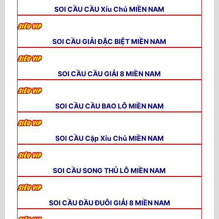
SOI CẦU CẦU Xỉu Chủ MIỀN NAM
SOI CẦU GIẢI ĐẶC BIỆT MIỀN NAM
SOI CẦU CẦU GIẢI 8 MIỀN NAM
SOI CẦU CẦU BAO LÔ MIỀN NAM
SOI CẦU Cặp Xỉu Chủ MIỀN NAM
SOI CẦU SONG THỦ LÔ MIỀN NAM
SOI CẦU ĐẦU ĐUÔI GIẢI 8 MIỀN NAM