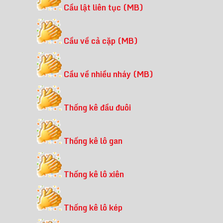
Cầu lật liên tục (MB)
Cầu về cả cặp (MB)
Cầu về nhiều nháy (MB)
Thống kê đầu đuôi
Thống kê lô gan
Thống kê lô xiên
Thống kê lô kép