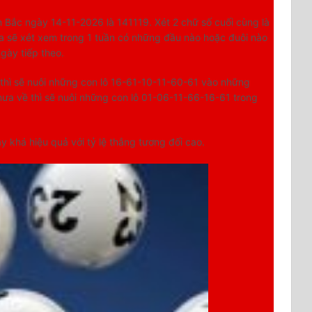
ền Bắc ngày 14-11-2026 là 141119. Xét 2 chữ số cuối cùng là
. Ta sẽ xét xem trong 1 tuần có những đầu nào hoặc đuôi nào
gày tiếp theo.
 thì sẽ nuôi những con lô 16-61-10-11-60-61 vào những
chưa về thì sẽ nuôi những con lô 01-06-11-66-16-61 trong
 khá hiệu quả với tỷ lệ thắng tương đối cao.