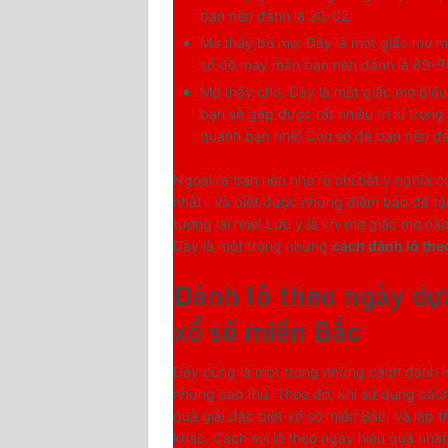
bạn nên đánh là 20-02.
Mơ thấy bố mẹ: Đây là một giấc mơ ma
số đề may mắn bạn nên đánh là 69-9
Mơ thấy chó: Đây là một giấc mơ biểu
bạn sẽ gặp được rất nhiều tri kỉ tron
quanh bạn nhé! Con số đề bạn nên đá
Ngoài ra bạn nên nhớ rõ chi tiết ý nghĩa
nhất . Và biết được những điềm báo để t
tương lai nhé! Lưu ý là khi mơ giấc mơ nà
Đây là một trong những
cách đánh lô the
Đánh lô theo ngày dựa
xổ số miền Bắc
Đây cũng là một trong những cách đánh l
những cao thủ. Theo đó, khi sử dụng cách 
quả giải đặc biệt xổ số miền Bắc. Và lập
khác. Cách soi lô theo ngày hiệu quả nh