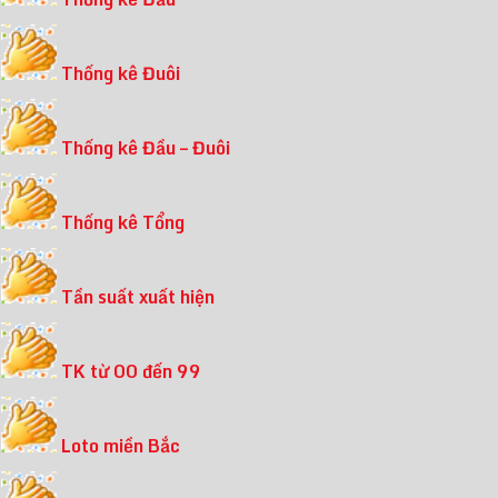
Thống kê Đuôi
Thống kê Đầu – Đuôi
Thống kê Tổng
Tần suất xuất hiện
TK từ 00 đến 99
Loto miền Bắc