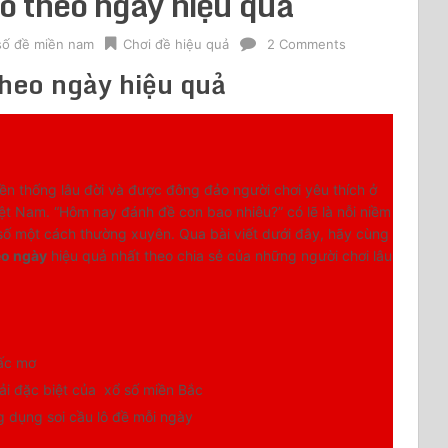
ô theo ngày hiệu quả
số đề miền nam
Chơi đề hiệu quả
2 Comments
heo ngày hiệu quả
yền thống lâu đời và được đông đảo người chơi yêu thích ở
ệt Nam. “Hôm nay đánh đề con bao nhiêu?” có lẽ là nỗi niềm
 số một cách thường xuyên. Qua bài viết dưới đây, hãy cùng
eo ngày
hiệu quả nhất theo chia sẻ của những người chơi lâu
iấc mơ
ải đặc biệt của xổ số miền Bắc
 dụng soi cầu lô đề mỗi ngày