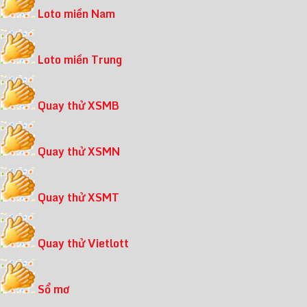
Loto miền Nam
Loto miền Trung
Quay thử XSMB
Quay thử XSMN
Quay thử XSMT
Quay thử Vietlott
Sổ mơ