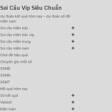
Soi Cầu Víp Siêu Chuẩn
dự đoán kết quả hôm nay – dự đoán số đề
miền nam
Soi cầu miền bắc
Soi cầu miền bắc vip
Soi cầu miền trung
Soi cầu miền nam
Chơi đề hiệu quả
Chuyên gia chốt số
XSMB
XSMN
XSMT
Kết quả hôm nay
Sổ kết quả
Vietlott
Điện toán