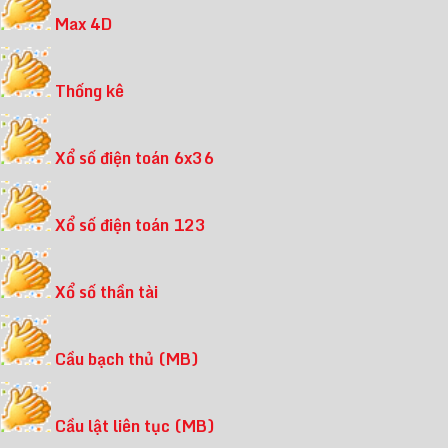
Max 4D
Thống kê
Xổ số điện toán 6x36
Xổ số điện toán 123
Xổ số thần tài
Cầu bạch thủ (MB)
Cầu lật liên tục (MB)