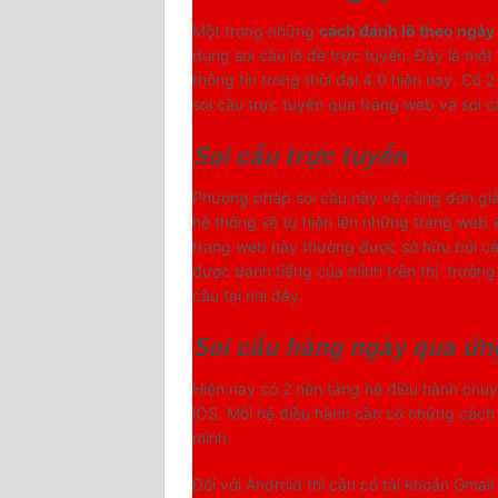
Một trong những
cách đánh lô theo ngày
dụng soi cầu lô đề trực tuyến. Đây là mộ
thông tin trong thời đại 4.0 hiện nay. Có
soi cầu trực tuyến qua trang web và soi 
Soi cầu trực tuyến
Phương pháp soi cầu này vô cùng đơn giản
hệ thống sẽ tự hiện lên những trang web 
trang web này thường được sở hữu bởi cá
được danh tiếng của mình trên thị trường.
cầu tại nơi đây.
Soi cầu hàng ngày qua ứn
Hiện nay có 2 nền tảng hệ điều hành chuy
iOS. Mỗi hệ điều hành cần có những cách 
mình.
Đối với Android thì cần có tài khoản Gma