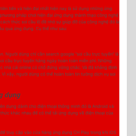
tiên tiến và hiện đại nhất hiện nay là sử dụng những ứng
t phương pháp chơi hiện đại ứng dụng thành thạo công nghệ
 2 cách thức soi cầu lô đề nhờ sự giúp đỡ của công nghệ đó là
cầu qua ứng dụng. Cụ thể như sau:
. Người dùng chỉ cần search google “soi cầu trực tuyến” là
soi cầu trực tuyến hằng ngày hoàn toàn miễn phí. Những
c nhà cái online có chỗ đứng vững chắc. Và đã khẳng định
 Vì vậy, người dùng có thể hoàn toàn tin tưởng dịch vụ soi
g dụng
ên dụng dành cho điện thoại thông minh đó là Android và
thức khác nhau để có thể tải ứng dụng về điện thoại của
il để truy cập vào cửa hàng ứng dụng CH Play trong khi iOS