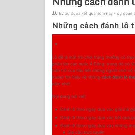
Những cách đánh l
By
dự đoán kết quả hôm nay - dự đoán 
Những cách đánh lô t
View
Larger
Image
Lô đề là một trò chơi trúng thưởng có tru
phần lớn các nước Á Đông; trong đó có Vi
trăn trở của hầu hết những người chơi xổ
Kubet tìm hiểu về những
cách đánh lô th
năm nhé!
Nội dung bài viết
Đánh lô theo ngày dựa vào giải mã g
Đánh lô theo ngày dựa vào kết quả gi
Đánh lô theo ngày dựa vào những ứng
Soi cầu trực tuyến