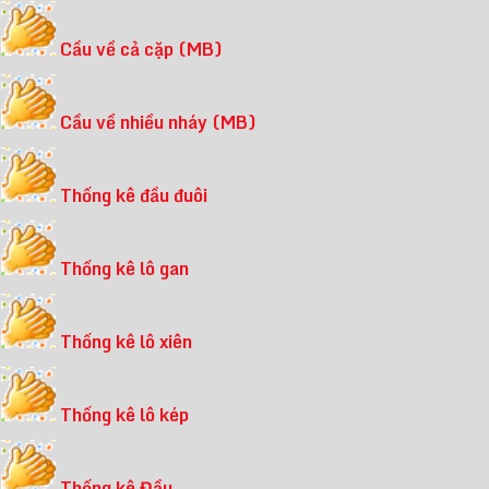
Cầu về cả cặp (MB)
Cầu về nhiều nháy (MB)
Thống kê đầu đuôi
Thống kê lô gan
Thống kê lô xiên
Thống kê lô kép
Thống kê Đầu