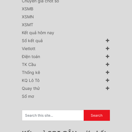
Chuyên gia chốt số
XSMB
XSMN
XSMT
Kết quả hôm nay
Sổ kết quả
Vietlott
Điện toán
TK Cầu
Thống kê
KQ Lô Tô
Quay thử
Sổ mơ