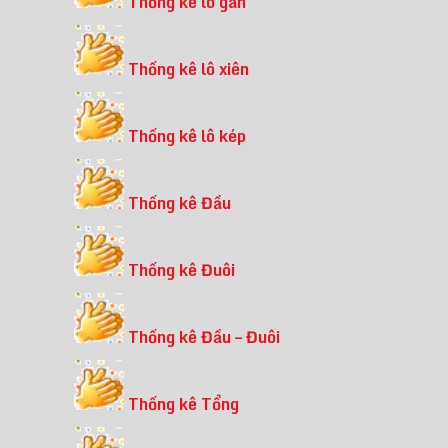
Thống kê lô gan
Thống kê lô xiên
Thống kê lô kép
Thống kê Đầu
Thống kê Đuôi
Thống kê Đầu – Đuôi
Thống kê Tổng