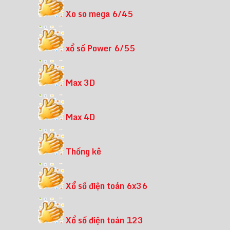
Xo so mega 6/45
xổ số Power 6/55
Max 3D
Max 4D
Thống kê
Xổ số điện toán 6x36
Xổ số điện toán 123