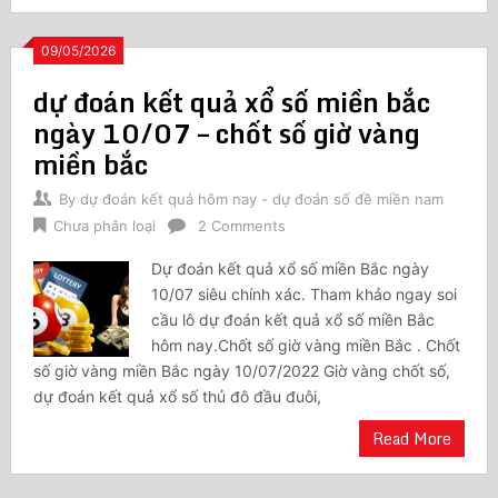
09/05/2026
dự đoán kết quả xổ số miền bắc
ngày 10/07 – chốt số giờ vàng
miền bắc
By
dự đoán kết quả hôm nay - dự đoán số đề miền nam
Chưa phân loại
2 Comments
Dự đoán kết quả xổ số miền Bắc ngày
10/07 siêu chính xác. Tham khảo ngay soi
cầu lô dự đoán kết quả xổ số miền Bắc
hôm nay.Chốt số giờ vàng miền Bắc . Chốt
số giờ vàng miền Bắc ngày 10/07/2022 Giờ vàng chốt số,
dự đoán kết quả xổ số thủ đô đầu đuôi,
Read More