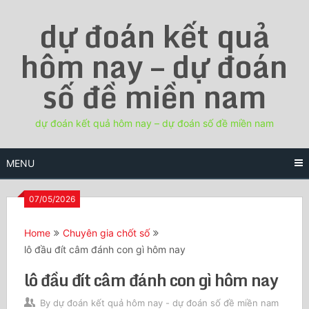
Skip
dự đoán kết quả
to
content
hôm nay – dự đoán
số đề miền nam
dự đoán kết quả hôm nay – dự đoán số đề miền nam
MENU
07/05/2026
Home
Chuyên gia chốt số
lô đầu đít câm đánh con gì hôm nay
lô đầu đít câm đánh con gì hôm nay
By
dự đoán kết quả hôm nay - dự đoán số đề miền nam