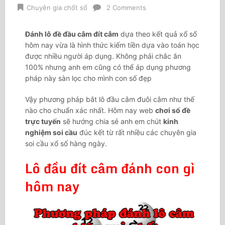
Chuyên gia chốt số
2 Comments
Đánh lô đề đầu câm đít câm
dựa theo kết quả xổ số
hôm nay vừa là hình thức kiếm tiền dựa vào toán học
được nhiều người áp dụng. Không phải chắc ăn
100% nhưng anh em cũng có thể áp dụng phương
pháp này sàn lọc cho mình con số đẹp
Vậy phương pháp bắt lô đầu câm đuôi câm như thế
nào cho chuẩn xác nhất. Hôm nay web
chơi số đề
trực tuyến
sẽ hướng chia sẻ anh em chút
kinh
nghiệm soi cầu
đúc kết từ rất nhiều các chuyên gia
soi cầu xổ số hàng ngày.
Lô đầu đít câm đánh con gì
hôm nay