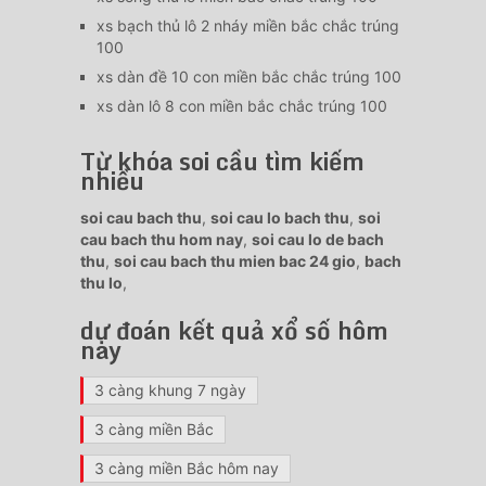
xs bạch thủ lô 2 nháy miền bắc chắc trúng
100
xs dàn đề 10 con miền bắc chắc trúng 100
xs dàn lô 8 con miền bắc chắc trúng 100
Từ khóa soi cầu tìm kiếm
nhiều
soi cau bach thu
,
soi cau lo bach thu
,
soi
cau bach thu hom nay
,
soi cau lo de bach
thu
,
soi cau bach thu mien bac 24 gio
,
bach
thu lo
,
dự đoán kết quả xổ số hôm
nay
3 càng khung 7 ngày
3 càng miền Bắc
3 càng miền Bắc hôm nay