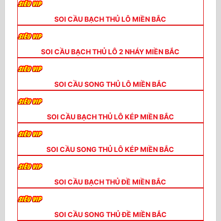
SOI CẦU BẠCH THỦ LÔ MIỀN BẮC
SOI CẦU BẠCH THỦ LÔ 2 NHÁY MIỀN BẮC
SOI CẦU SONG THỦ LÔ MIỀN BẮC
SOI CẦU BẠCH THỦ LÔ KÉP MIỀN BẮC
SOI CẦU SONG THỦ LÔ KÉP MIỀN BẮC
SOI CẦU BẠCH THỦ ĐỀ MIỀN BẮC
SOI CẦU SONG THỦ ĐỀ MIỀN BẮC