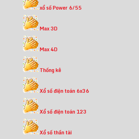
xổ số Power 6/55
Max 3D
Max 4D
Thống kê
Xổ số điện toán 6x36
Xổ số điện toán 123
Xổ số thần tài