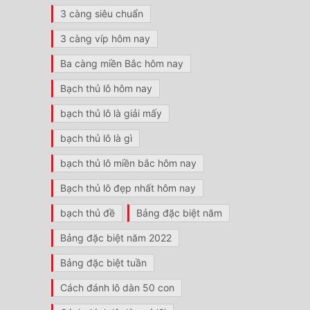
3 càng siêu chuẩn
3 càng víp hôm nay
Ba càng miền Bắc hôm nay
Bạch thủ lô hôm nay
bạch thủ lô là giải mấy
bạch thủ lô là gì
bạch thủ lô miền bắc hôm nay
Bạch thủ lô đẹp nhất hôm nay
bạch thủ đề
Bảng đặc biệt năm
Bảng đặc biệt năm 2022
Bảng đặc biệt tuần
Cách đánh lô dàn 50 con