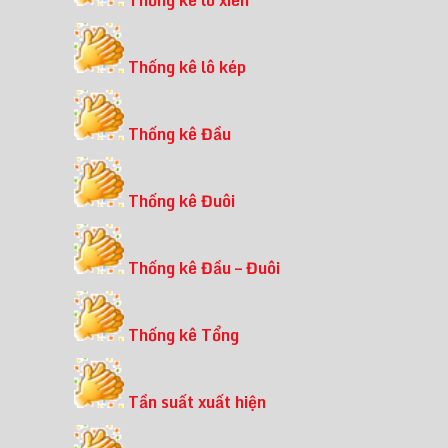
Thống kê lô kép
Thống kê Đầu
Thống kê Đuôi
Thống kê Đầu – Đuôi
Thống kê Tổng
Tần suất xuất hiện