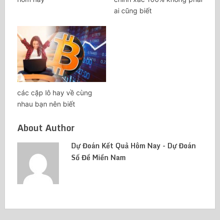
ai cũng biết
các cặp lô hay về cùng
nhau bạn nên biết
About Author
Dự Đoán Kết Quả Hôm Nay - Dự Đoán
Số Đề Miền Nam