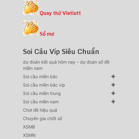
Quay thử Vietlott
Sổ mơ
Soi Cầu Víp Siêu Chuẩn
dự đoán kết quả hôm nay – dự đoán số đề
miền nam
Soi cầu miền bắc
Soi cầu miền bắc vip
Soi cầu miền trung
Soi cầu miền nam
Chơi đề hiệu quả
Chuyên gia chốt số
XSMB
XSMN