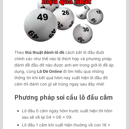
Theo
thủ thuật đánh lô đề
cách bắt lô đầu đuôi
chính xác như thế nào là thích hợp và phương pháp
đánh đề đầu đít nào được anh em trong giới lô đề áp
dụng, cùng
Lô Đề Online
đi tìm hiểu qua những
thông tin khi kết quả hôm nay xuất hiện lô đầu đít
câm thì đánh con gì sẽ trúng ngay sau đây nhé!
Phương pháp soi cầu lô đầu câm
Lô đầu 0 câm ngày hôm trước xuất hiện thì hôm
sau sẽ về lại 04 x 06 x 09.
Lô đầu 1 câm khi xuất hiện thường về con 16 x