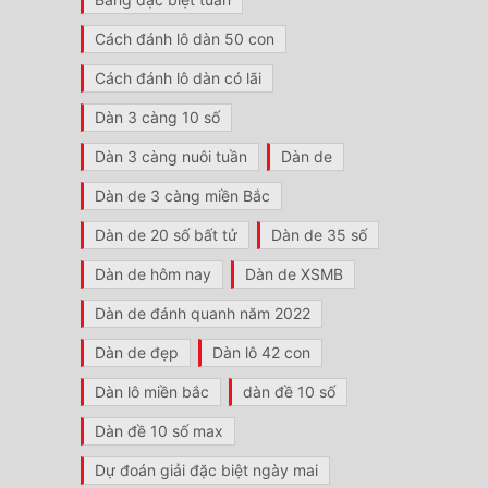
Cách đánh lô dàn 50 con
Cách đánh lô dàn có lãi
Dàn 3 càng 10 số
Dàn 3 càng nuôi tuần
Dàn de
Dàn de 3 càng miền Bắc
Dàn de 20 số bất tử
Dàn de 35 số
Dàn de hôm nay
Dàn de XSMB
Dàn de đánh quanh năm 2022
Dàn de đẹp
Dàn lô 42 con
Dàn lô miền bắc
dàn đề 10 số
Dàn đề 10 số max
Dự đoán giải đặc biệt ngày mai