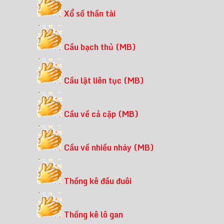
Xổ số thần tài
Cầu bạch thủ (MB)
Cầu lật liên tục (MB)
Cầu về cả cặp (MB)
Cầu về nhiều nháy (MB)
Thống kê đầu đuôi
Thống kê lô gan