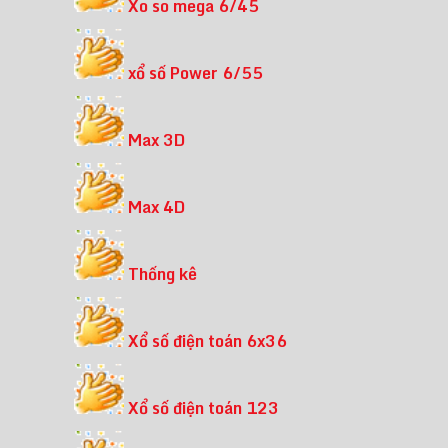
Xo so mega 6/45
xổ số Power 6/55
Max 3D
Max 4D
Thống kê
Xổ số điện toán 6x36
Xổ số điện toán 123