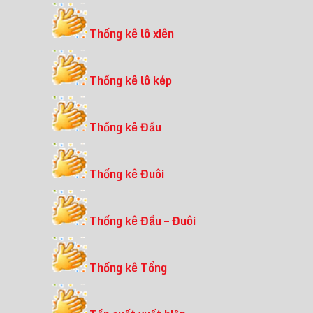
Thống kê lô xiên
Thống kê lô kép
Thống kê Đầu
Thống kê Đuôi
Thống kê Đầu – Đuôi
Thống kê Tổng