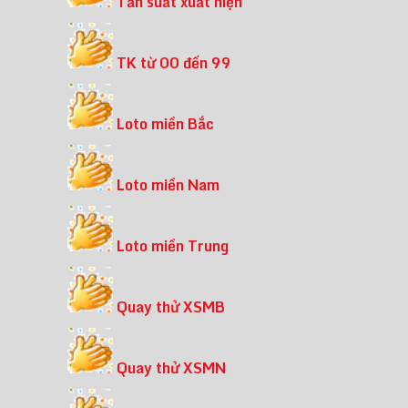
Tần suất xuất hiện
TK từ 00 đến 99
Loto miền Bắc
Loto miền Nam
Loto miền Trung
Quay thử XSMB
Quay thử XSMN