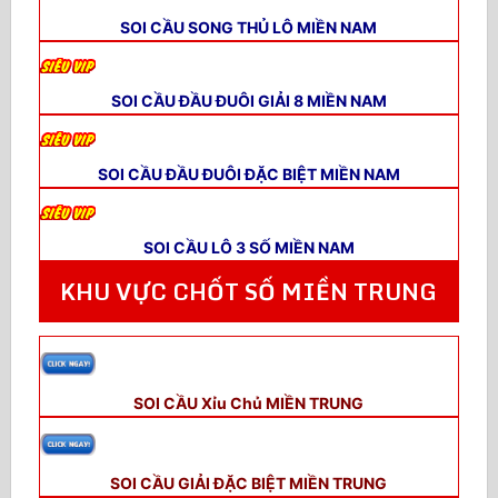
SOI CẦU SONG THỦ LÔ MIỀN NAM
SOI CẦU ĐẦU ĐUÔI GIẢI 8 MIỀN NAM
SOI CẦU ĐẦU ĐUÔI ĐẶC BIỆT MIỀN NAM
SOI CẦU LÔ 3 SỐ MIỀN NAM
KHU VỰC CHỐT SỐ MIỀN TRUNG
SOI CẦU Xỉu Chủ MIỀN TRUNG
SOI CẦU GIẢI ĐẶC BIỆT MIỀN TRUNG