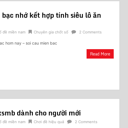
bạc nhớ kết hợp tính siêu lô ăn
số đề miền nam
Chuyên gia chốt số
2 Comments
bac hom nay – soi cau mien bac
Read More
 xsmb dành cho người mới
số đề miền nam
Chơi đề hiệu quả
2 Comments