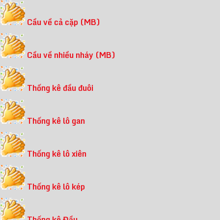
Cầu về cả cặp (MB)
Cầu về nhiều nháy (MB)
Thống kê đầu đuôi
Thống kê lô gan
Thống kê lô xiên
Thống kê lô kép
Thống kê Đầu