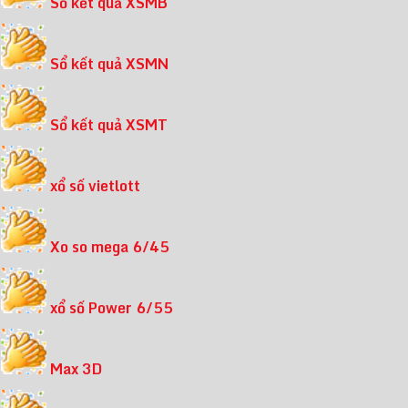
Sổ kết quả XSMB
Sổ kết quả XSMN
Sổ kết quả XSMT
xổ số vietlott
Xo so mega 6/45
xổ số Power 6/55
Max 3D