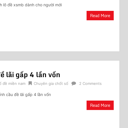
h lô đề xsmb dành cho người mới
Read More
đề lãi gấp 4 lần vốn
số đề miền nam
Chuyên gia chốt số
2 Comments
ính cầu đề lãi gấp 4 lần vốn
Read More