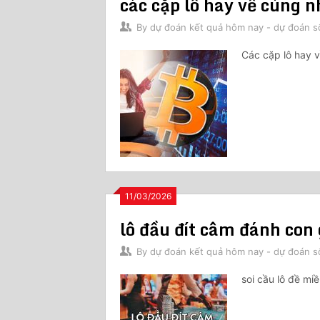
các cặp lô hay về cùng n
By
dự đoán kết quả hôm nay - dự đoán 
Các cặp lô hay 
11/03/2026
lô đầu đít câm đánh con
By
dự đoán kết quả hôm nay - dự đoán 
soi cầu lô đề mi