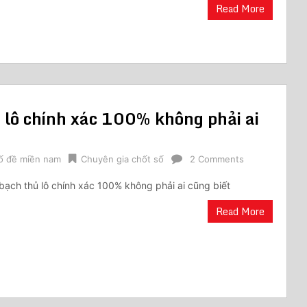
Read More
ủ lô chính xác 100% không phải ai
số đề miền nam
Chuyên gia chốt số
2 Comments
 bạch thủ lô chính xác 100% không phải ai cũng biết
Read More