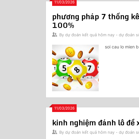
11/03/2026
phương pháp 7 thống kê 
100%
By
dự đoán kết quả hôm nay - dự đoán 
soi cau lo mien 
11/03/2026
kinh nghiệm đánh lô đề
By
dự đoán kết quả hôm nay - dự đoán 