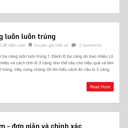
g luôn luôn trúng
số đề miền nam
Chuyên gia chốt số
2 Comments
 ba càng luôn luôn trúng 1. Đánh lô ba càng ăn bao nhiêu Lô
hiêu và cách tính lô 3 càng như thế nào cho hiệu quả và làm
 trúng. Hãy cùng chúng tôi tìm hiểu cách ăn cầu lo 3 càng
Read More
âm – đơn giản và chính xác