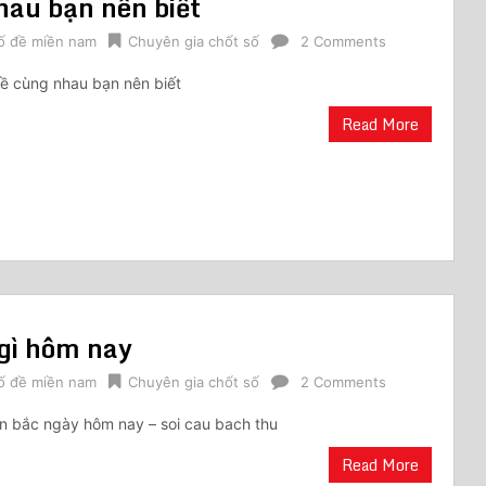
hau bạn nên biết
số đề miền nam
Chuyên gia chốt số
2 Comments
về cùng nhau bạn nên biết
Read More
 gì hôm nay
số đề miền nam
Chuyên gia chốt số
2 Comments
ền bắc ngày hôm nay – soi cau bach thu
Read More