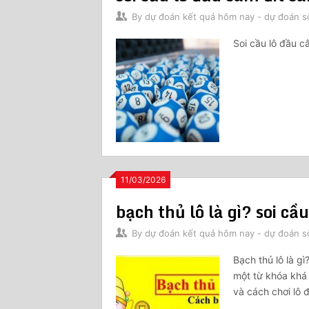
By
dự đoán kết quả hôm nay - dự đoán 
Soi cầu lô đầu c
11/03/2026
bạch thủ lô là gì? soi cầ
By
dự đoán kết quả hôm nay - dự đoán 
Bạch thủ lô là gì
một từ khóa khá 
và cách chơi lô 