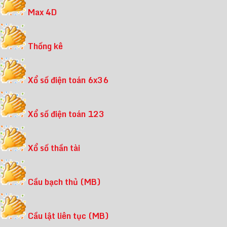
Max 4D
Thống kê
Xổ số điện toán 6x36
Xổ số điện toán 123
Xổ số thần tài
Cầu bạch thủ (MB)
Cầu lật liên tục (MB)