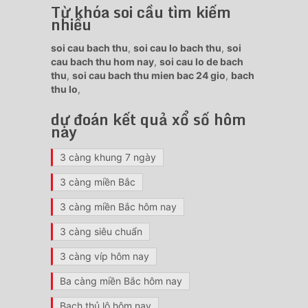
Từ khóa soi cầu tìm kiếm
nhiều
soi cau bach thu
,
soi cau lo bach thu
,
soi
cau bach thu hom nay
,
soi cau lo de bach
thu
,
soi cau bach thu mien bac 24 gio
,
bach
thu lo
,
dự đoán kết quả xổ số hôm
nay
3 càng khung 7 ngày
3 càng miền Bắc
3 càng miền Bắc hôm nay
3 càng siêu chuẩn
3 càng víp hôm nay
Ba càng miền Bắc hôm nay
Bạch thủ lô hôm nay