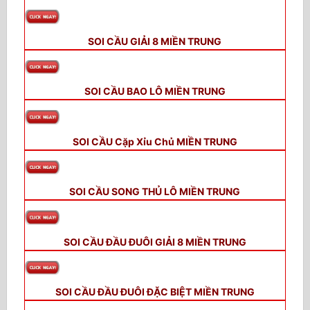
SOI CẦU GIẢI 8 MIỀN TRUNG
SOI CẦU BAO LÔ MIỀN TRUNG
SOI CẦU Cặp Xỉu Chủ MIỀN TRUNG
SOI CẦU SONG THỦ LÔ MIỀN TRUNG
SOI CẦU ĐẦU ĐUÔI GIẢI 8 MIỀN TRUNG
SOI CẦU ĐẦU ĐUÔI ĐẶC BIỆT MIỀN TRUNG