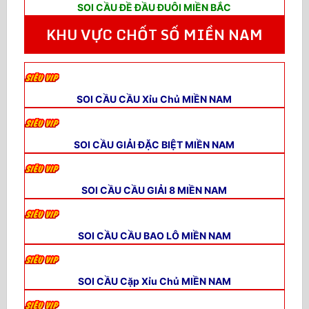
SOI CẦU ĐỀ ĐẦU ĐUÔI MIỀN BẮC
KHU VỰC CHỐT SỐ MIỀN NAM
SOI CẦU CẦU Xỉu Chủ MIỀN NAM
SOI CẦU GIẢI ĐẶC BIỆT MIỀN NAM
SOI CẦU CẦU GIẢI 8 MIỀN NAM
SOI CẦU CẦU BAO LÔ MIỀN NAM
SOI CẦU Cặp Xỉu Chủ MIỀN NAM