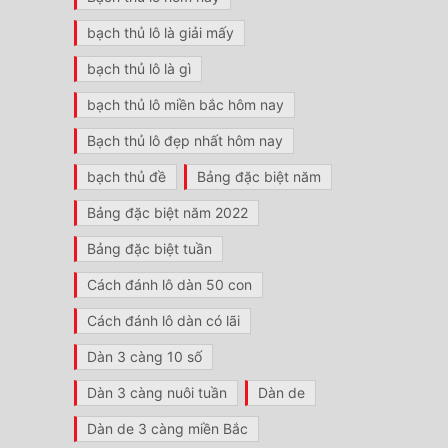
bạch thủ lô là giải mấy
bạch thủ lô là gì
bạch thủ lô miền bắc hôm nay
Bạch thủ lô đẹp nhất hôm nay
bạch thủ đề
Bảng đặc biệt năm
Bảng đặc biệt năm 2022
Bảng đặc biệt tuần
Cách đánh lô dàn 50 con
Cách đánh lô dàn có lãi
Dàn 3 càng 10 số
Dàn 3 càng nuôi tuần
Dàn de
Dàn de 3 càng miền Bắc