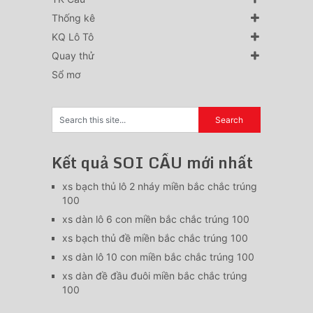
Thống kê
KQ Lô Tô
Quay thử
Sổ mơ
Kết quả SOI CẦU mới nhất
xs bạch thủ lô 2 nháy miền bắc chắc trúng
100
xs dàn lô 6 con miền bắc chắc trúng 100
xs bạch thủ đề miền bắc chắc trúng 100
xs dàn lô 10 con miền bắc chắc trúng 100
xs dàn đề đầu đuôi miền bắc chắc trúng
100