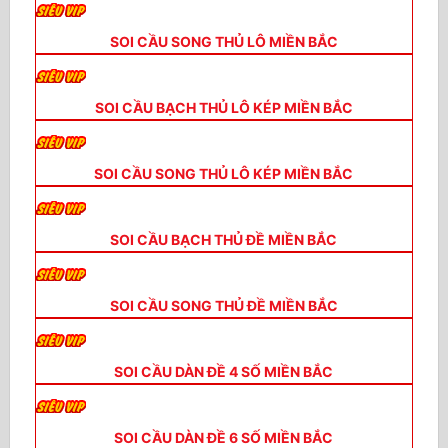
SOI CẦU SONG THỦ LÔ MIỀN BẮC
SOI CẦU BẠCH THỦ LÔ KÉP MIỀN BẮC
SOI CẦU SONG THỦ LÔ KÉP MIỀN BẮC
SOI CẦU BẠCH THỦ ĐỀ MIỀN BẮC
SOI CẦU SONG THỦ ĐỀ MIỀN BẮC
SOI CẦU DÀN ĐỀ 4 SỐ MIỀN BẮC
SOI CẦU DÀN ĐỀ 6 SỐ MIỀN BẮC