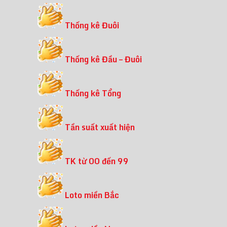
Thống kê Đuôi
Thống kê Đầu – Đuôi
Thống kê Tổng
Tần suất xuất hiện
TK từ 00 đến 99
Loto miền Bắc