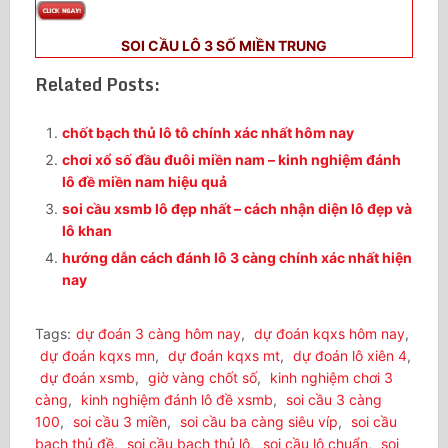
SOI CẦU LÔ 3 SỐ MIỀN TRUNG
Related Posts:
chốt bạch thủ lô tô chính xác nhất hôm nay
chơi xổ số đầu đuôi miền nam – kinh nghiệm đánh
lô đề miền nam hiệu quả
soi cầu xsmb lô đẹp nhất – cách nhận diện lô đẹp và
lô khan
hướng dẫn cách đánh lô 3 càng chính xác nhất hiện
nay
Tags:
dự đoán 3 càng hôm nay
,
dự đoán kqxs hôm nay
,
dự đoán kqxs mn
,
dự đoán kqxs mt
,
dự đoán lô xiên 4
,
dự đoán xsmb
,
giờ vàng chốt số
,
kinh nghiệm chơi 3
càng
,
kinh nghiệm đánh lô đề xsmb
,
soi cầu 3 càng
100
,
soi cầu 3 miền
,
soi cầu ba càng siêu víp
,
soi cầu
bạch thủ đề
,
soi cầu bạch thủ lô
,
soi cầu lô chuẩn
,
soi