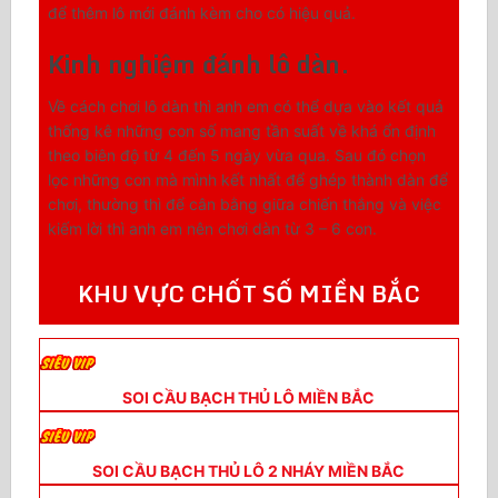
để thêm lô mới đánh kèm cho có hiệu quả.
Kinh nghiệm đánh lô dàn.
Về cách chơi lô dàn thì anh em có thể dựa vào kết quả
thống kê những con số mang tần suất về khá ổn định
theo biên độ từ 4 đến 5 ngày vừa qua. Sau đó chọn
lọc những con mà mình kết nhất để ghép thành dàn để
chơi, thường thì để cân bằng giữa chiến thắng và việc
kiếm lời thì anh em nên chơi dàn từ 3 – 6 con.
KHU VỰC CHỐT SỐ MIỀN BẮC
SOI CẦU BẠCH THỦ LÔ MIỀN BẮC
SOI CẦU BẠCH THỦ LÔ 2 NHÁY MIỀN BẮC