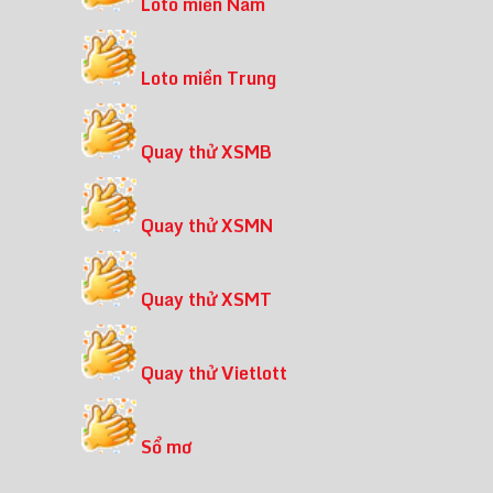
Loto miền Nam
Loto miền Trung
Quay thử XSMB
Quay thử XSMN
Quay thử XSMT
Quay thử Vietlott
Sổ mơ