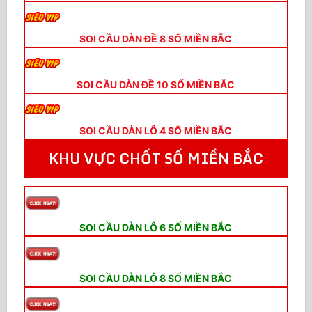
SOI CẦU DÀN ĐỀ 8 SỐ MIỀN BẮC
SOI CẦU DÀN ĐỀ 10 SỐ MIỀN BẮC
SOI CẦU DÀN LÔ 4 SỐ MIỀN BẮC
KHU VỰC CHỐT SỐ MIỀN BẮC
SOI CẦU DÀN LÔ 6 SỐ MIỀN BẮC
SOI CẦU DÀN LÔ 8 SỐ MIỀN BẮC