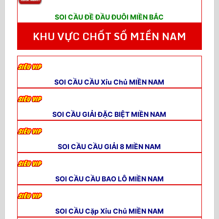
SOI CẦU ĐỀ ĐẦU ĐUÔI MIỀN BẮC
KHU VỰC CHỐT SỐ MIỀN NAM
SOI CẦU CẦU Xỉu Chủ MIỀN NAM
SOI CẦU GIẢI ĐẶC BIỆT MIỀN NAM
SOI CẦU CẦU GIẢI 8 MIỀN NAM
SOI CẦU CẦU BAO LÔ MIỀN NAM
SOI CẦU Cặp Xỉu Chủ MIỀN NAM