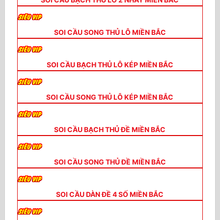
SOI CẦU SONG THỦ LÔ MIỀN BẮC
SOI CẦU BẠCH THỦ LÔ KÉP MIỀN BẮC
SOI CẦU SONG THỦ LÔ KÉP MIỀN BẮC
SOI CẦU BẠCH THỦ ĐỀ MIỀN BẮC
SOI CẦU SONG THỦ ĐỀ MIỀN BẮC
SOI CẦU DÀN ĐỀ 4 SỐ MIỀN BẮC