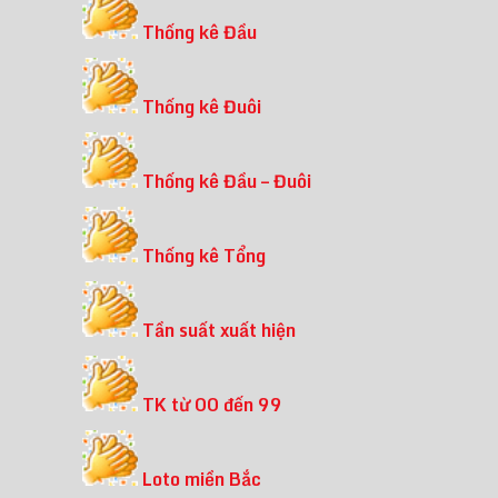
Thống kê Đầu
Thống kê Đuôi
Thống kê Đầu – Đuôi
Thống kê Tổng
Tần suất xuất hiện
TK từ 00 đến 99
Loto miền Bắc