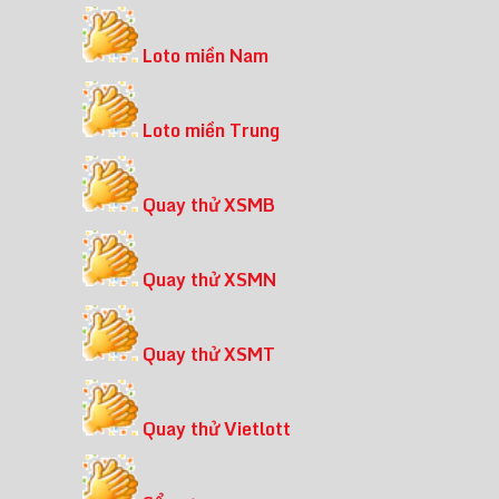
Loto miền Nam
Loto miền Trung
Quay thử XSMB
Quay thử XSMN
Quay thử XSMT
Quay thử Vietlott