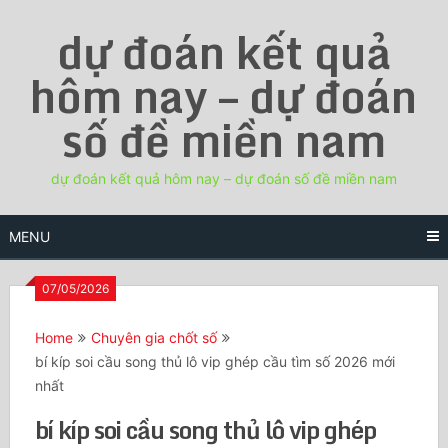
Skip
dự đoán kết quả
to
content
hôm nay – dự đoán
số đề miền nam
dự đoán kết quả hôm nay – dự đoán số đề miền nam
MENU
07/05/2026
Home
Chuyên gia chốt số
bí kíp soi cầu song thủ lô vip ghép cầu tìm số 2026 mới
nhất
bí kíp soi cầu song thủ lô vip ghép