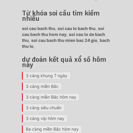
Từ khóa soi cầu tìm kiếm
nhiều
soi cau bach thu
,
soi cau lo bach thu
,
soi
cau bach thu hom nay
,
soi cau lo de bach
thu
,
soi cau bach thu mien bac 24 gio
,
bach
thu lo
,
dự đoán kết quả xổ số hôm
nay
3 càng khung 7 ngày
3 càng miền Bắc
3 càng miền Bắc hôm nay
3 càng siêu chuẩn
3 càng víp hôm nay
Ba càng miền Bắc hôm nay