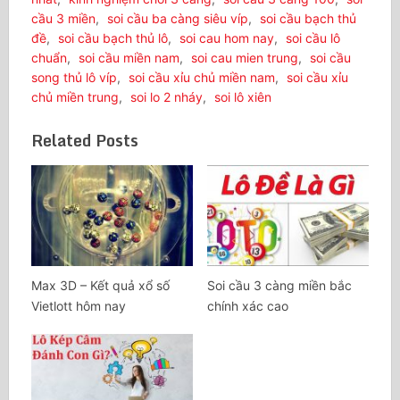
cầu 3 miền
,
soi cầu ba càng siêu víp
,
soi cầu bạch thủ
đề
,
soi cầu bạch thủ lô
,
soi cau hom nay
,
soi cầu lô
chuẩn
,
soi cầu miền nam
,
soi cau mien trung
,
soi cầu
song thủ lô víp
,
soi cầu xỉu chủ miền nam
,
soi cầu xỉu
chủ miền trung
,
soi lo 2 nháy
,
soi lô xiên
Related Posts
Max 3D – Kết quả xổ số
Soi cầu 3 càng miền bắc
Vietlott hôm nay
chính xác cao