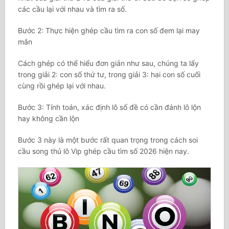
các cầu lại với nhau và tìm ra số.
Bước 2: Thực hiện ghép cầu tìm ra con số đem lại may
mắn
Cách ghép có thể hiểu đơn giản như sau, chúng ta lấy
trong giải 2: con số thứ tư, trong giải 3: hai con số cuối
cùng rồi ghép lại với nhau.
Bước 3: Tính toán, xác định lô số đề có cần đánh lô lộn
hay không cần lộn
Bước 3 này là một bước rất quan trọng trong cách soi
cầu song thủ lô Vip ghép cầu tìm số 2026 hiện nay.