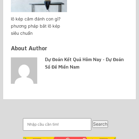
lô kép câm đánh con gì?
phương pháp bắt lô kép
siêu chuẩn
About Author
Dự Đoán Kết Quả Hôm Nay - Dự Đoán
Số Đề Miền Nam
Search