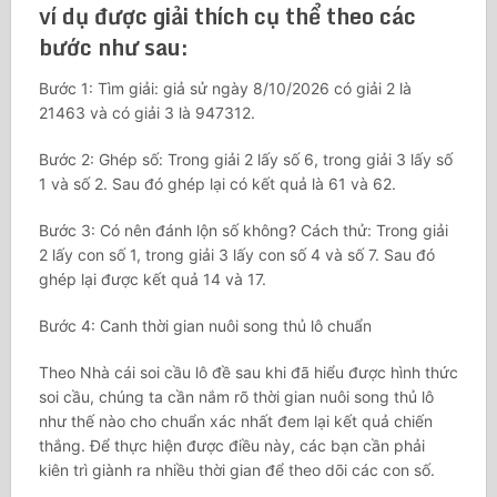
ví dụ được giải thích cụ thể theo các
bước như sau:
Bước 1: Tìm giải: giả sử ngày 8/10/2026 có giải 2 là
21463 và có giải 3 là 947312.
Bước 2: Ghép số: Trong giải 2 lấy số 6, trong giải 3 lấy số
1 và số 2. Sau đó ghép lại có kết quả là 61 và 62.
Bước 3: Có nên đánh lộn số không? Cách thử: Trong giải
2 lấy con số 1, trong giải 3 lấy con số 4 và số 7. Sau đó
ghép lại được kết quả 14 và 17.
Bước 4: Canh thời gian nuôi song thủ lô chuẩn
Theo Nhà cái soi cầu lô đề sau khi đã hiểu được hình thức
soi cầu, chúng ta cần nắm rõ thời gian nuôi song thủ lô
như thế nào cho chuẩn xác nhất đem lại kết quả chiến
thắng. Để thực hiện được điều này, các bạn cần phải
kiên trì giành ra nhiều thời gian để theo dõi các con số.