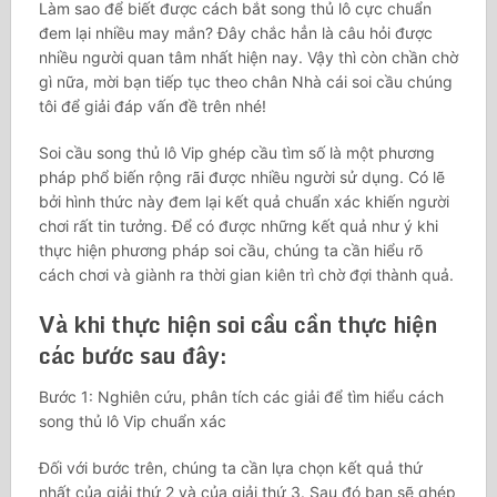
Làm sao để biết được cách bắt song thủ lô cực chuẩn
đem lại nhiều may mắn? Đây chắc hẳn là câu hỏi được
nhiều người quan tâm nhất hiện nay. Vậy thì còn chần chờ
gì nữa, mời bạn tiếp tục theo chân Nhà cái soi cầu chúng
tôi để giải đáp vấn đề trên nhé!
Soi cầu song thủ lô Vip ghép cầu tìm số là một phương
pháp phổ biến rộng rãi được nhiều người sử dụng. Có lẽ
bởi hình thức này đem lại kết quả chuẩn xác khiến người
chơi rất tin tưởng. Để có được những kết quả như ý khi
thực hiện phương pháp soi cầu, chúng ta cần hiểu rõ
cách chơi và giành ra thời gian kiên trì chờ đợi thành quả.
Và khi thực hiện soi cầu cần thực hiện
các bước sau đây:
Bước 1: Nghiên cứu, phân tích các giải để tìm hiểu cách
song thủ lô Vip chuẩn xác
Đối với bước trên, chúng ta cần lựa chọn kết quả thứ
nhất của giải thứ 2 và của giải thứ 3. Sau đó bạn sẽ ghép