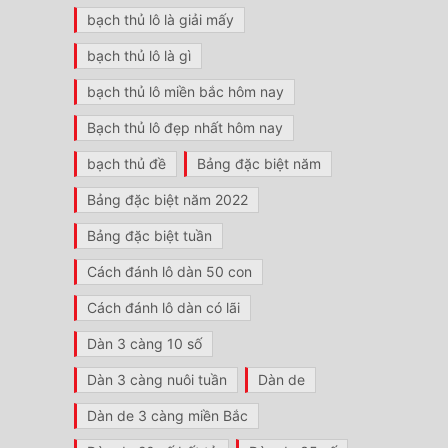
bạch thủ lô là giải mấy
bạch thủ lô là gì
bạch thủ lô miền bắc hôm nay
Bạch thủ lô đẹp nhất hôm nay
bạch thủ đề
Bảng đặc biệt năm
Bảng đặc biệt năm 2022
Bảng đặc biệt tuần
Cách đánh lô dàn 50 con
Cách đánh lô dàn có lãi
Dàn 3 càng 10 số
Dàn 3 càng nuôi tuần
Dàn de
Dàn de 3 càng miền Bắc