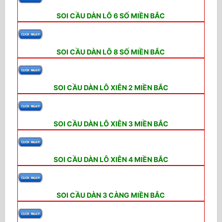
SOI CẦU DÀN LÔ 6 SỐ MIỀN BẮC
SOI CẦU DÀN LÔ 8 SỐ MIỀN BẮC
SOI CẦU DÀN LÔ XIÊN 2 MIỀN BẮC
SOI CẦU DÀN LÔ XIÊN 3 MIỀN BẮC
SOI CẦU DÀN LÔ XIÊN 4 MIỀN BẮC
SOI CẦU DÀN 3 CÀNG MIỀN BẮC