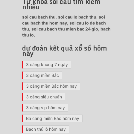
Từ khóa soi cầu tìm kiếm
nhiều
soi cau bach thu
,
soi cau lo bach thu
,
soi
cau bach thu hom nay
,
soi cau lo de bach
thu
,
soi cau bach thu mien bac 24 gio
,
bach
thu lo
,
dự đoán kết quả xổ số hôm
nay
3 càng khung 7 ngày
3 càng miền Bắc
3 càng miền Bắc hôm nay
3 càng siêu chuẩn
3 càng víp hôm nay
Ba càng miền Bắc hôm nay
Bạch thủ lô hôm nay