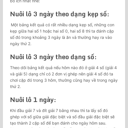
bổ ích nhất nhé:
Nuôi lô 3 ngày theo dạng kẹp số:
Một bảng kết quả có rất nhiều dạng kẹp số, những con
kẹp giữa hai số 1 hoặc hai số 0, hai số 8 thì ta đánh cặp
số đó trong khoảng 3 ngày là ăn và thường hay ra vào
ngày thứ 2.
Nuôi lô 3 ngày theo dạng số:
Theo dõi bảng kết quả nếu hôm nào đó ở giải 4 số (giải 4
và giải 5) dạng chỉ có 2 đơn vị ghép nên giải 4 số đó ta
chơi cặp đó trong 3 hôm, thường cũng hay về trong ngày
thứ 2.
Nuôi lô 1 ngày:
Khi đầu giải 7 và đít giải 7 bằng nhau thì ta lấy số đó
ghép với số giữa giải đặc biệt và số đầu giải đặc biệt sẽ
tạo thành 2 cặp số để bạn đánh cho ngày hôm sau.