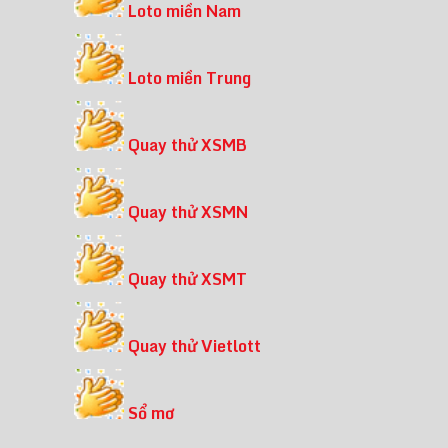
Loto miền Nam
Loto miền Trung
Quay thử XSMB
Quay thử XSMN
Quay thử XSMT
Quay thử Vietlott
Sổ mơ