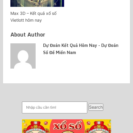
Max 3D – Kết quả xổ số
Vietlott hôm nay
About Author
Dự Đoán Kết Quả Hôm Nay - Dự Đoán
Số Đề Miền Nam
Search