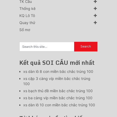
TK Cầu
Thống kê
KQ Lô Tô
Quay thử
Sổ mơ
Kết quả SOI CẦU mới nhất
xs dàn lô 8 con miền bắc chắc trúng 100
xs cặp 3 càng víp miền bắc chắc trúng
100
xs bạch thủ đề miền bắc chắc trúng 100
xs ba càng víp miền bắc chắc trúng 100
xs dàn lô 10 con miền bắc chắc trúng 100