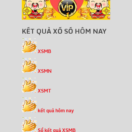
KẾT QUẢ XỔ SỐ HÔM NAY
XSMB
XSMN
XSMT
kết quả hôm nay
Sổ kết quả XSMB