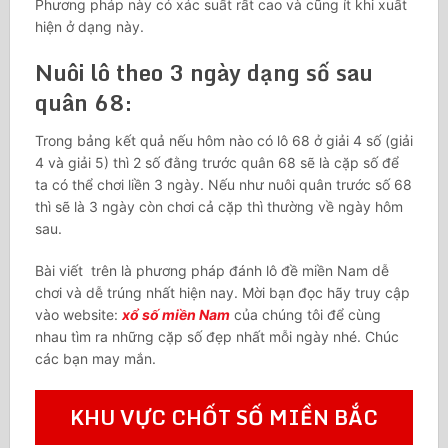
Phương pháp này có xác suất rất cao và cũng ít khi xuất
hiện ở dạng này.
Nuôi lô theo 3 ngày dạng số sau
quân 68:
Trong bảng kết quả nếu hôm nào có lô 68 ở giải 4 số (giải
4 và giải 5) thì 2 số đằng trước quân 68 sẽ là cặp số để
ta có thể chơi liền 3 ngày. Nếu như nuôi quân trước số 68
thì sẽ là 3 ngày còn chơi cả cặp thì thường về ngày hôm
sau.
Bài viết trên là phương pháp đánh lô đề miền Nam dễ
chơi và dễ trúng nhất hiện nay. Mời bạn đọc hãy truy cập
vào website:
xổ số miền Nam
của chúng tôi để cùng
nhau tìm ra những cặp số đẹp nhất mỗi ngày nhé. Chúc
các bạn may mắn.
KHU VỰC CHỐT SỐ MIỀN BẮC