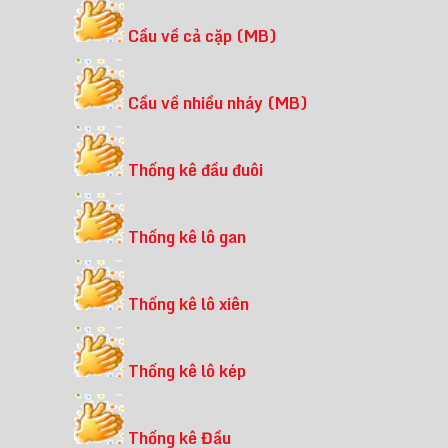
Cầu về cả cặp (MB)
Cầu về nhiều nháy (MB)
Thống kê đầu đuôi
Thống kê lô gan
Thống kê lô xiên
Thống kê lô kép
Thống kê Đầu