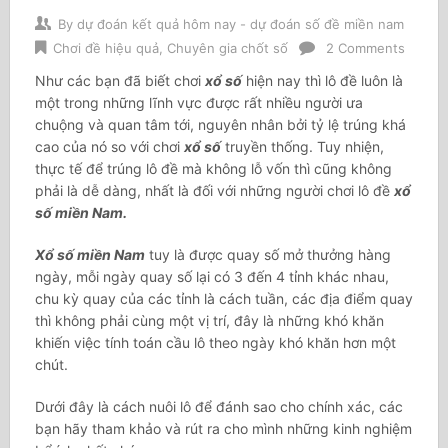
By
dự đoán kết quả hôm nay - dự đoán số đề miền nam
Chơi đề hiệu quả
,
Chuyên gia chốt số
2 Comments
Như các bạn đã biết chơi
xổ số
hiện nay thì lô đề luôn là
một trong những lĩnh vực được rất nhiều người ưa
chuộng và quan tâm tới, nguyên nhân bởi tỷ lệ trúng khá
cao của nó so với chơi
xổ số
truyền thống. Tuy nhiện,
thực tế để trúng lô đề mà không lỗ vốn thì cũng không
phải là dễ dàng, nhất là đối với những người chơi lô đề
xổ
số miền Nam.
Xổ số miền Nam
tuy là được quay số mở thưởng hàng
ngày, mỗi ngày quay số lại có 3 đến 4 tỉnh khác nhau,
chu kỳ quay của các tỉnh là cách tuần, các địa điểm quay
thì không phải cùng một vị trí, đây là những khó khăn
khiến việc tính toán cầu lô theo ngày khó khăn hơn một
chút.
Dưới đây là cách nuôi lô để đánh sao cho chính xác, các
bạn hãy tham khảo và rút ra cho mình những kinh nghiệm