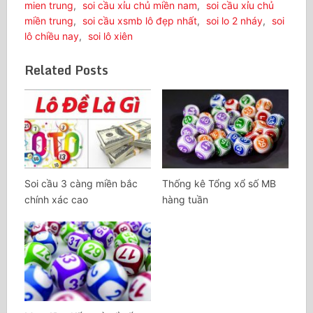
mien trung
,
soi cầu xỉu chủ miền nam
,
soi cầu xỉu chủ
miền trung
,
soi cầu xsmb lô đẹp nhất
,
soi lo 2 nháy
,
soi
lô chiều nay
,
soi lô xiên
Related Posts
Soi cầu 3 càng miền bắc
Thống kê Tổng xổ số MB
chính xác cao
hàng tuần