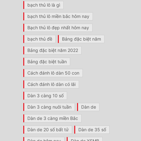
bạch thủ lô là gì
bạch thủ lô miền bắc hôm nay
Bạch thủ lô đẹp nhất hôm nay
bạch thủ đề
Bảng đặc biệt năm
Bảng đặc biệt năm 2022
Bảng đặc biệt tuần
Cách đánh lô dàn 50 con
Cách đánh lô dàn có lãi
Dàn 3 càng 10 số
Dàn 3 càng nuôi tuần
Dàn de
Dàn de 3 càng miền Bắc
Dàn de 20 số bất tử
Dàn de 35 số
Dàn de hôm nay
Dàn de XSMB