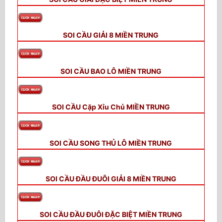
SOI CẦU GIẢI 8 MIỀN TRUNG
SOI CẦU BAO LÔ MIỀN TRUNG
SOI CẦU Cặp Xỉu Chủ MIỀN TRUNG
SOI CẦU SONG THỦ LÔ MIỀN TRUNG
SOI CẦU ĐẦU ĐUÔI GIẢI 8 MIỀN TRUNG
SOI CẦU ĐẦU ĐUÔI ĐẶC BIỆT MIỀN TRUNG