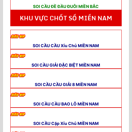
SOI CẦU ĐỀ ĐẦU ĐUÔI MIỀN BẮC
KHU VỰC CHỐT SỐ MIỀN NAM
SOI CẦU CẦU Xỉu Chủ MIỀN NAM
SOI CẦU GIẢI ĐẶC BIỆT MIỀN NAM
SOI CẦU CẦU GIẢI 8 MIỀN NAM
SOI CẦU CẦU BAO LÔ MIỀN NAM
SOI CẦU Cặp Xỉu Chủ MIỀN NAM