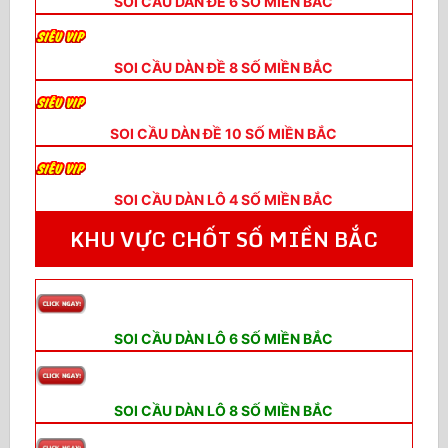
SOI CẦU DÀN ĐỀ 6 SỐ MIỀN BẮC
SOI CẦU DÀN ĐỀ 8 SỐ MIỀN BẮC
SOI CẦU DÀN ĐỀ 10 SỐ MIỀN BẮC
SOI CẦU DÀN LÔ 4 SỐ MIỀN BẮC
KHU VỰC CHỐT SỐ MIỀN BẮC
SOI CẦU DÀN LÔ 6 SỐ MIỀN BẮC
SOI CẦU DÀN LÔ 8 SỐ MIỀN BẮC