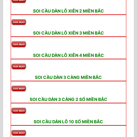
SOI CẦU DÀN LÔ XIÊN 2 MIỀN BẮC
SOI CẦU DÀN LÔ XIÊN 3 MIỀN BẮC
SOI CẦU DÀN LÔ XIÊN 4 MIỀN BẮC
SOI CẦU DÀN 3 CÀNG MIỀN BẮC
SOI CẦU DÀN 3 CÀNG 2 SỐ MIỀN BẮC
SOI CẦU DÀN LÔ 10 SỐ MIỀN BẮC