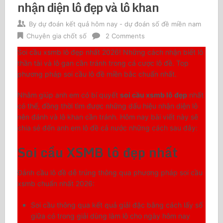
nhận diện lô đẹp và lô khan
By
dự đoán kết quả hôm nay - dự đoán số đề miền nam
Chuyên gia chốt số
2 Comments
Soi cầu xsmb lô đẹp nhất 2026! Những cách nhận biết lô
thần tài và lô gan cần tránh trong cá cược lô đề. Top
phương pháp soi cầu lô đề miền bắc chuẩn nhất.
Nhằm giúp anh em có bí quyết
soi cầu xsmb lô đẹp
nhất
có thể, đồng thời tìm được những dấu hiệu nhận diện lô
nên đánh và lô khan cần tránh. Hôm nay bài viết này
sẽ
chia sẻ đến anh em lô đề cả nước những cách sau đây:
Soi cầu XSMB lô đẹp nhất
Đánh cầu lô đề dễ trúng thông qua phương pháp soi cầu
xsmb chuẩn nhất 2026:
Soi cầu thông qua kết quả giải đặc bằng cách lấy số
giữa có trong giải dùng làm lô cho ngày hôm nay