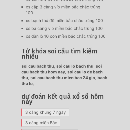
xs cặp 3 càng víp miền bắc chắc trúng
100
xs bạch thủ đề miền bắc chắc trúng 100
xs ba càng víp miền bắc chắc trúng 100
xs dàn lô 10 con miền bắc chắc trúng 100
Từ khóa soi cầu tìm kiếm
nhiều
soi cau bach thu
,
soi cau lo bach thu
,
soi
cau bach thu hom nay
,
soi cau lo de bach
thu
,
soi cau bach thu mien bac 24 gio
,
bach
thu lo
,
dự đoán kết quả xổ số hôm
nay
3 càng khung 7 ngày
3 càng miền Bắc