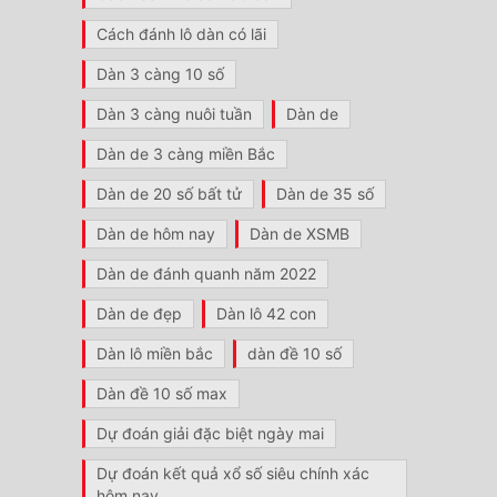
Cách đánh lô dàn có lãi
Dàn 3 càng 10 số
Dàn 3 càng nuôi tuần
Dàn de
Dàn de 3 càng miền Bắc
Dàn de 20 số bất tử
Dàn de 35 số
Dàn de hôm nay
Dàn de XSMB
Dàn de đánh quanh năm 2022
Dàn de đẹp
Dàn lô 42 con
Dàn lô miền bắc
dàn đề 10 số
Dàn đề 10 số max
Dự đoán giải đặc biệt ngày mai
Dự đoán kết quả xổ số siêu chính xác
hôm nay