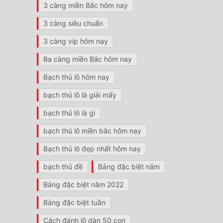
3 càng miền Bắc hôm nay
3 càng siêu chuẩn
3 càng víp hôm nay
Ba càng miền Bắc hôm nay
Bạch thủ lô hôm nay
bạch thủ lô là giải mấy
bạch thủ lô là gì
bạch thủ lô miền bắc hôm nay
Bạch thủ lô đẹp nhất hôm nay
bạch thủ đề
Bảng đặc biệt năm
Bảng đặc biệt năm 2022
Bảng đặc biệt tuần
Cách đánh lô dàn 50 con