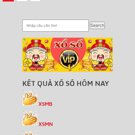
hướng
bài
viết
Search
KẾT QUẢ XỔ SỐ HÔM NAY
XSMB
XSMN