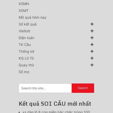
XSMN
XSMT
Kết quả hôm nay
Sổ kết quả
Vietlott
Điện toán
TK Cầu
Thống kê
KQ Lô Tô
Quay thử
Sổ mơ
Kết quả SOI CẦU mới nhất
xs dàn lô 8 con miền bắc chắc trúng 100