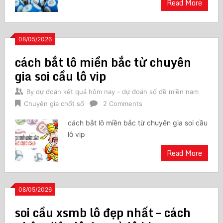
Read More
08/05/2026
cách bắt lô miền bắc từ chuyên
gia soi cầu lô vip
By
dự đoán kết quả hôm nay - dự đoán số đề miền nam
Chuyên gia chốt số
2 Comments
cách bắt lô miền bắc từ chuyên gia soi cầu
lô vip
Read More
08/05/2026
soi cầu xsmb lô đẹp nhất – cách