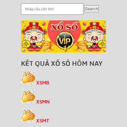
Search
KẾT QUẢ XỔ SỐ HÔM NAY
XSMB
XSMN
XSMT