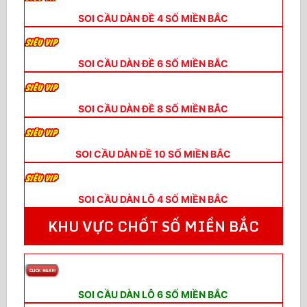
SOI CẦU DÀN ĐỀ 4 SỐ MIỀN BẮC
SOI CẦU DÀN ĐỀ 6 SỐ MIỀN BẮC
SOI CẦU DÀN ĐỀ 8 SỐ MIỀN BẮC
SOI CẦU DÀN ĐỀ 10 SỐ MIỀN BẮC
SOI CẦU DÀN LÔ 4 SỐ MIỀN BẮC
KHU VỰC CHỐT SỐ MIỀN BẮC
SOI CẦU DÀN LÔ 6 SỐ MIỀN BẮC