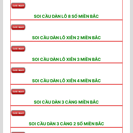
SOI CẦU DÀN LÔ 8 SỐ MIỀN BẮC
SOI CẦU DÀN LÔ XIÊN 2 MIỀN BẮC
SOI CẦU DÀN LÔ XIÊN 3 MIỀN BẮC
SOI CẦU DÀN LÔ XIÊN 4 MIỀN BẮC
SOI CẦU DÀN 3 CÀNG MIỀN BẮC
SOI CẦU DÀN 3 CÀNG 2 SỐ MIỀN BẮC