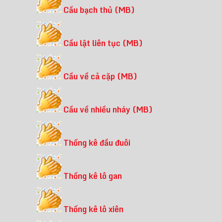
Cầu bạch thủ (MB)
Cầu lật liên tục (MB)
Cầu về cả cặp (MB)
Cầu về nhiều nháy (MB)
Thống kê đầu đuôi
Thống kê lô gan
Thống kê lô xiên