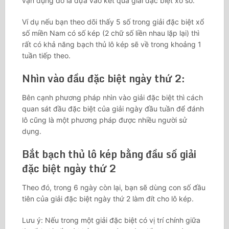
vận dụng đó là dựa vào kết quả giải đặc biệt xổ số.
Ví dụ nếu bạn theo dõi thấy 5 số trong giải đặc biệt xổ
số miền Nam có số kép (2 chữ số liền nhau lặp lại) thì
rất có khả năng bạch thủ lô kép sẽ về trong khoảng 1
tuần tiếp theo.
Nhìn vào đầu đặc biệt ngày thứ 2:
Bên cạnh phương pháp nhìn vào giải đặc biệt thì cách
quan sát đầu đặc biệt của giải ngày đầu tuần để đánh
lô cũng là một phương pháp được nhiều người sử
dụng.
Bắt bạch thủ lô kép bằng đầu số giải
đặc biệt ngày thứ 2
Theo đó, trong 6 ngày còn lại, bạn sẽ dùng con số đầu
tiên của giải đặc biệt ngày thứ 2 làm đít cho lô kép.
Lưu ý: Nếu trong một giải đặc biệt có vị trí chính giữa