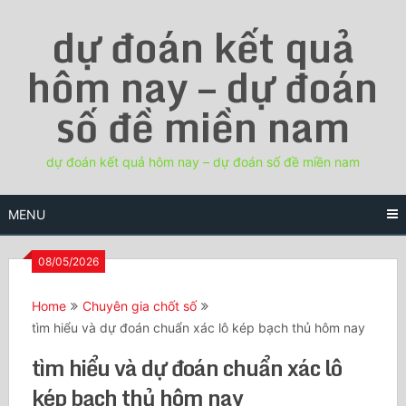
Skip
dự đoán kết quả
to
content
hôm nay – dự đoán
số đề miền nam
dự đoán kết quả hôm nay – dự đoán số đề miền nam
MENU
08/05/2026
Home
Chuyên gia chốt số
tìm hiểu và dự đoán chuẩn xác lô kép bạch thủ hôm nay
tìm hiểu và dự đoán chuẩn xác lô
kép bạch thủ hôm nay