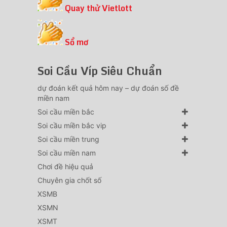
Quay thử Vietlott
Sổ mơ
Soi Cầu Víp Siêu Chuẩn
dự đoán kết quả hôm nay – dự đoán số đề
miền nam
Soi cầu miền bắc
Soi cầu miền bắc vip
Soi cầu miền trung
Soi cầu miền nam
Chơi đề hiệu quả
Chuyên gia chốt số
XSMB
XSMN
XSMT