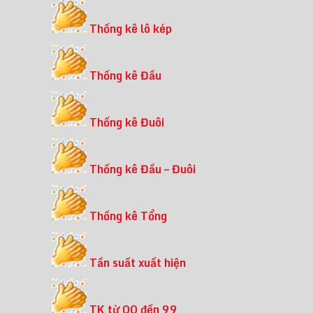
Thống kê lô kép
Thống kê Đầu
Thống kê Đuôi
Thống kê Đầu – Đuôi
Thống kê Tổng
Tần suất xuất hiện
TK từ 00 đến 99