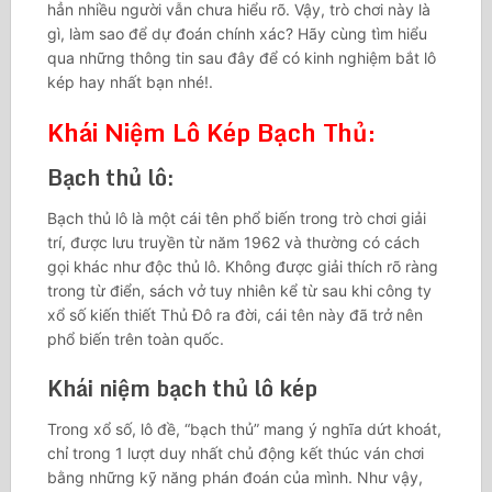
hẳn nhiều người vẫn chưa hiểu rõ. Vậy, trò chơi này là
gì, làm sao để dự đoán chính xác? Hãy cùng tìm hiểu
qua những thông tin sau đây để có kinh nghiệm bắt lô
kép hay nhất bạn nhé!.
Khái Niệm Lô Kép Bạch Thủ:
Bạch thủ lô:
Bạch thủ lô là một cái tên phổ biến trong trò chơi giải
trí, được lưu truyền từ năm 1962 và thường có cách
gọi khác như độc thủ lô. Không được giải thích rõ ràng
trong từ điển, sách vở tuy nhiên kể từ sau khi công ty
xổ số kiến thiết Thủ Đô ra đời, cái tên này đã trở nên
phổ biến trên toàn quốc.
Khái niệm bạch thủ lô kép
Trong xổ số, lô đề, “bạch thủ” mang ý nghĩa dứt khoát,
chỉ trong 1 lượt duy nhất chủ động kết thúc ván chơi
bằng những kỹ năng phán đoán của mình. Như vậy,