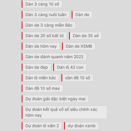
Dàn 3 càng 10 số
Dàn 3 càng nuôi tuần
Dàn de
Dàn de 3 càng miền Bắc
Dàn de 20 số bất tử
Dàn de 35 số
Dàn de hôm nay
Dàn de XSMB
Dàn de đánh quanh năm 2022
Dàn de đẹp
Dàn lô 42 con
Dàn lô miền bắc
dàn đề 10 số
Dàn đề 10 số max
Dự đoán giải đặc biệt ngày mai
Dự đoán kết quả xổ số siêu chính xác
hôm nay
Dự đoán lô xiên 2
dự đoán xsmb