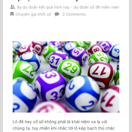
By
dự đoán kết quả hôm nay - dự đoán số đề miền nam
Chuyên gia chốt số
2 Comments
on
tìm
hiểu
và
dự
đoán
chuẩn
xác
lô
kép
bạch
thủ
hôm
nay
Lô đề hay xổ số không phải là khái niệm xa lạ với
chúng ta, tuy nhiên khi nhắc tới lô kép bạch thủ chắc