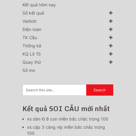
Kết quả hôm nay
Sổ kết quả
Vietlott
Điện toán
TK Cầu
Thống kê
KQ Lô Tô
Quay thử
Sổ mơ
Kết quả SOI CẦU mới nhất
xs dàn lô 8 con miền bắc chắc trúng 100
xs cặp 3 càng víp miền bắc chắc trúng
100