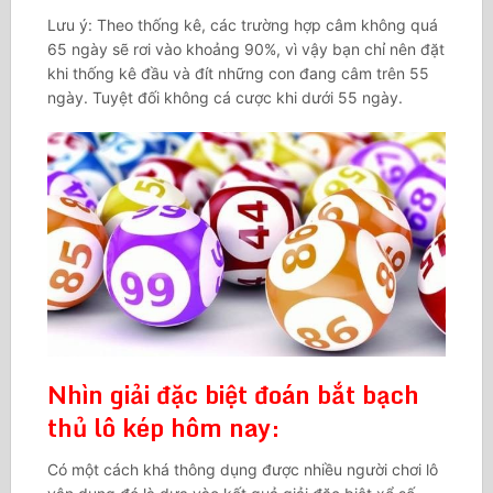
Lưu ý: Theo thống kê, các trường hợp câm không quá
65 ngày sẽ rơi vào khoảng 90%, vì vậy bạn chỉ nên đặt
khi thống kê đầu và đít những con đang câm trên 55
ngày. Tuyệt đối không cá cược khi dưới 55 ngày.
Nhìn giải đặc biệt đoán bắt bạch
thủ lô kép hôm nay:
Có một cách khá thông dụng được nhiều người chơi lô