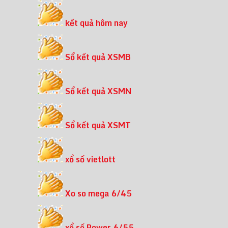
kết quả hôm nay
Sổ kết quả XSMB
Sổ kết quả XSMN
Sổ kết quả XSMT
xổ số vietlott
Xo so mega 6/45
xổ số Power 6/55